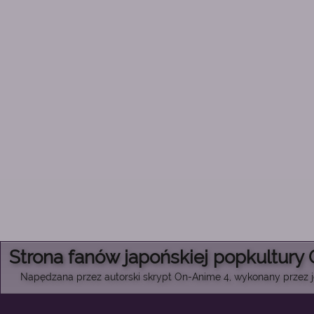
Strona fanów japońskiej popkultury
Napędzana przez autorski skrypt On-Anime 4, wykonany przez je