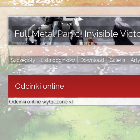
Full Metal Panic! Invisible Vict
Szczegóły
Lista odcinków
Download
Galeria
Art
Odcinki online
Odcinki online wyłączone >:I