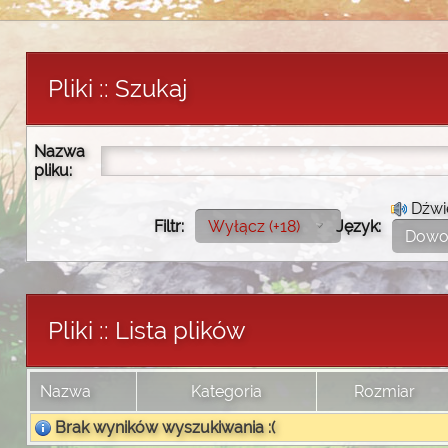
Pliki :: Szukaj
Nazwa
pliku:
Dźwi
Filtr:
Wyłącz (+18)
Język:
Dowo
Pliki :: Lista plików
Nazwa
Kategoria
Rozmiar
Brak wyników wyszukiwania :(