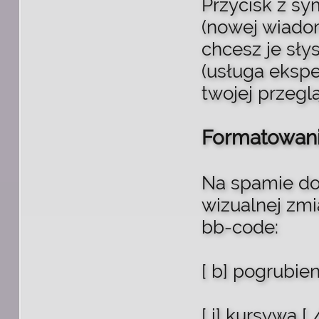
Przycisk z s
(nowej wiadom
chcesz je sły
(usługa ekspe
twojej przegl
Formatowani
Na spamie do
wizualnej zm
bb-code:
[ b] pogrubien
[ i] kursywa [ 