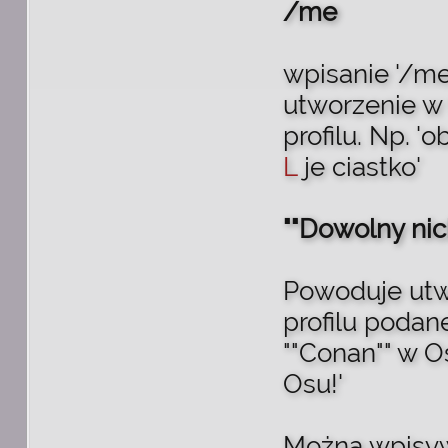
/me
wpisanie '/m
utworzenie w
profilu. Np. '
L
je ciastko'
""Dowolny nic
Powoduje utw
profilu podane
""Conan"" w O
Osu!'
Można wpisywa