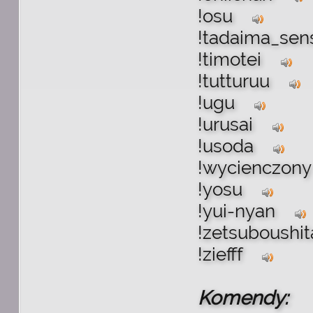
!osu
!tadaima_sen
!timotei
!tutturuu
!ugu
!urusai
!usoda
!wycienczon
!yosu
!yui-nyan
!zetsuboushi
!ziefff
Komendy: