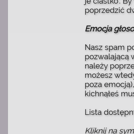
je ciastko'. 
poprzedzić dw
Emocja głos
Nasz spam po
pozwalającą w
należy poprze
możesz wtedy
poza emocją),
kichnąłeś mus
Lista dostęp
Kliknij na sy