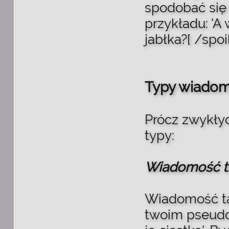
spodobać się 
przykładu: 'A 
jabłka?[ /spoil
Typy wiadom
Prócz zwykły
typy:
Wiadomość t
Wiadomość ta
twoim pseudon