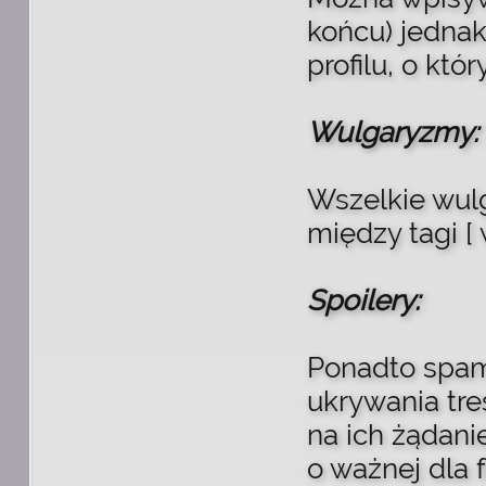
końcu) jednak
profilu, o któ
Wulgaryzmy:
Wszelkie wul
między tagi [
Spoilery:
Ponadto spam
ukrywania tre
na ich żądani
o ważnej dla 