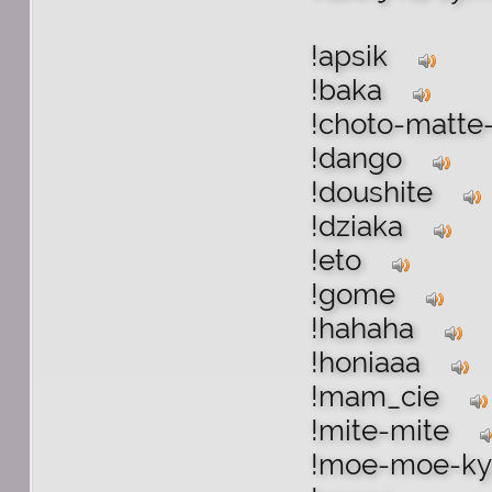
!apsik
!baka
!choto-matte
!dango
!doushite
!dziaka
!eto
!gome
!hahaha
!honiaaa
!mam_cie
!mite-mite
!moe-moe-k