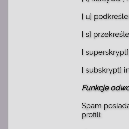
[ u] podkreśle
[ s] przekreśl
[ superskrypt
[ subskrypt] i
Funkcje odwoł
Spam posiada 
profili: