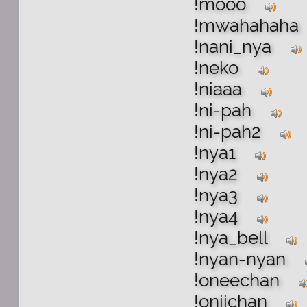
!mooo
!mwahahaha
!nani_nya
!neko
!niaaa
!ni-pah
!ni-pah2
!nya1
!nya2
!nya3
!nya4
!nya_bell
!nyan-nyan
!oneechan
!oniichan