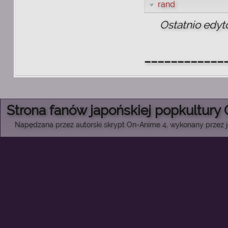
rand
Ostatnio edyto
____________
Strona fanów japońskiej popkultury
Napędzana przez autorski skrypt On-Anime 4, wykonany przez je