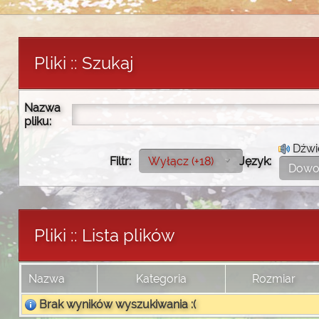
Pliki :: Szukaj
Nazwa
pliku:
Dźwi
Filtr:
Wyłącz (+18)
Język:
Dowo
Pliki :: Lista plików
Nazwa
Kategoria
Rozmiar
Brak wyników wyszukiwania :(