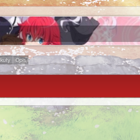
ykuły
Opis