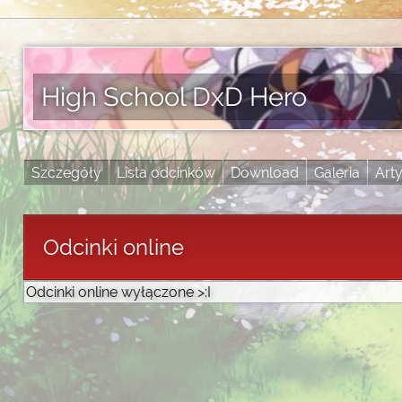
High School DxD Hero
Szczegóły
Lista odcinków
Download
Galeria
Art
Odcinki online
Odcinki online wyłączone >:I