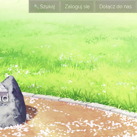
Szukaj
Zaloguj się
Dołącz do nas
ad