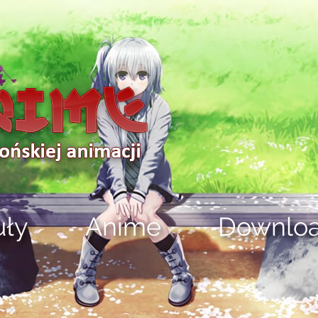
uły
Anime
Downlo