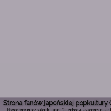
Strona fanów japońskiej popkultury
Napędzana przez autorski skrypt On-Anime 4, wykonany przez je