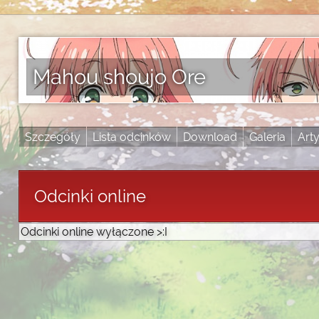
Mahou shoujo Ore
Szczegóły
Lista odcinków
Download
Galeria
Art
Odcinki online
Odcinki online wyłączone >:I