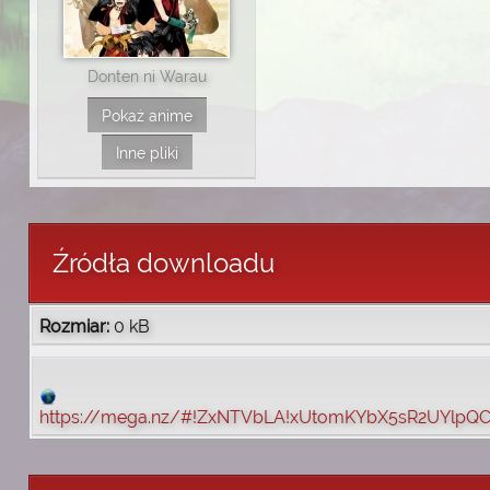
Donten ni Warau
Pokaż anime
Inne pliki
Źródła downloadu
Rozmiar:
0 kB
https://mega.nz/#!ZxNTVbLA!xUtomKYbX5sR2UYl