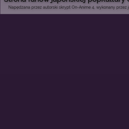
Napędzana przez autorski skrypt On-Anime 4, wykonany przez je