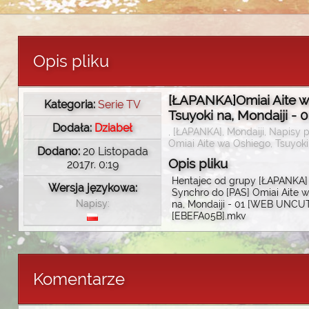
Opis pliku
[ŁAPANKA]Omiai Aite w
Kategoria:
Serie TV
Tsuyoki na, Mondaiji - 0
Dodała:
Dziabeł
, [ŁAPANKA], Mondaiji, Napisy po
Omiai Aite wa Oshiego, Tsuyoki
Dodano:
20 Listopada
Opis pliku
2017r. 0:19
Hentajec od grupy [ŁAPANKA]
Wersja językowa:
Synchro do [PAS] Omiai Aite w
Napisy:
na, Mondaiji - 01 [WEB UNCU
[EBEFA05B].mkv
Komentarze