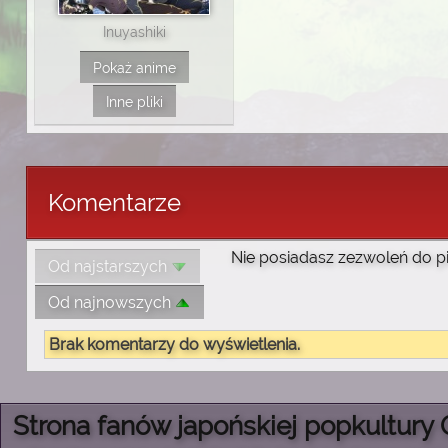
Inuyashiki
Pokaż anime
Inne pliki
Komentarze
Nie posiadasz zezwoleń do p
Od najstarszych
Od najnowszych
Brak komentarzy do wyświetlenia.
Strona fanów japońskiej popkultury