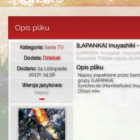
Opis pliku
[ŁAPANKA] Inuyashiki -
Kategoria:
Serie TV
[ŁAPANKA], Inuyashiki, Inuyashi
Dodała:
Dziabeł
Inuyashiki, Polskie napisy do In
Opis pliku
Dodano:
24 Listopada
2017r. 14:36
Napisy popełnione przez ban
grupy [ŁAPANKA]
Wersja językowa:
Synchro do [HorribleSubs] Inuy
[720p].mkv
Napisy: