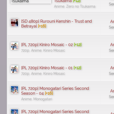
Tsukaima
[+12]
Se
Anime, Zero no Tsukaima
[SD 480p] Rurouni Kenshin - Trust and
A
Betrayal
[+16]
Se
[PL 720p] Kiniro Mosaic - 02
[+12]
A
720p, Anime, Kiniro Mosaic
Se
[PL 720p] Kiniro Mosaic - 01
[+12]
A
720p, Anime, Kiniro Mosaic
Se
[PL 720p] Monogatari Series Second
A
Season - 04
[+16]
Se
Anime, Monogatari
[PL 720p] Monogatari Series Second