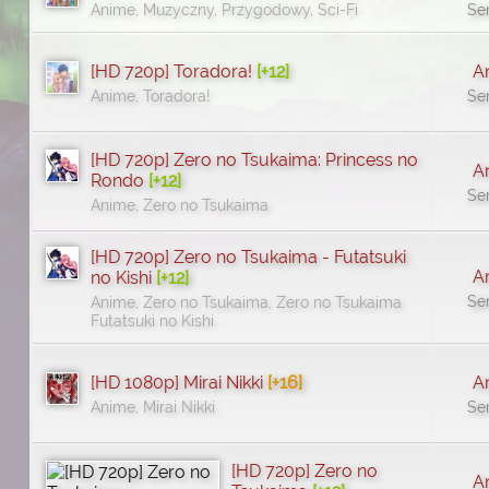
Anime, Muzyczny, Przygodowy, Sci-Fi
Se
[HD 720p] Toradora!
[+12]
A
Anime, Toradora!
Se
[HD 720p] Zero no Tsukaima: Princess no
A
Rondo
[+12]
Se
Anime, Zero no Tsukaima
[HD 720p] Zero no Tsukaima - Futatsuki
A
no Kishi
[+12]
Se
Anime, Zero no Tsukaima, Zero no Tsukaima
Futatsuki no Kishi
[HD 1080p] Mirai Nikki
[+16]
A
Anime, Mirai Nikki
Se
[HD 720p] Zero no
A