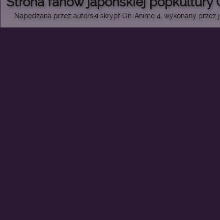
Strona fanów japońskiej popkultury
Napędzana przez autorski skrypt On-Anime 4, wykonany przez je