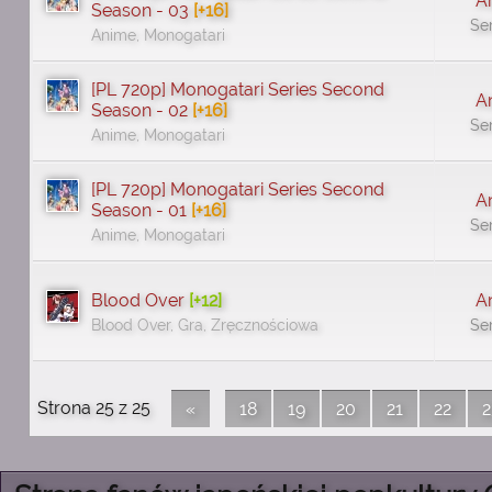
A
Season - 03
[+16]
Se
Anime, Monogatari
[PL 720p] Monogatari Series Second
A
Season - 02
[+16]
Se
Anime, Monogatari
[PL 720p] Monogatari Series Second
A
Season - 01
[+16]
Se
Anime, Monogatari
Blood Over
[+12]
A
Blood Over, Gra, Zręcznościowa
Se
Strona 25 z 25
«
18
19
20
21
22
2