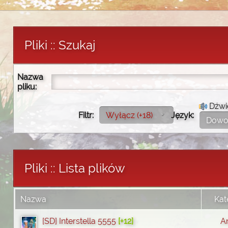
Pliki :: Szukaj
Nazwa
pliku:
Dźwi
Filtr:
Wyłącz (+18)
Język:
Dowo
Pliki :: Lista plików
Nazwa
Kat
[SD] Interstella 5555
[+12]
A