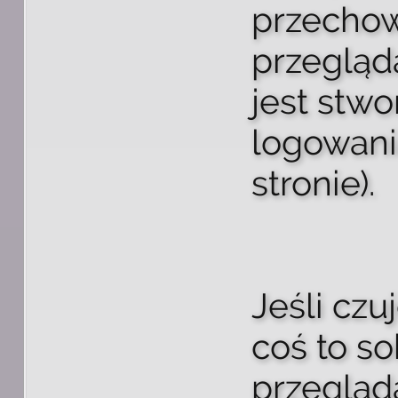
przecho
przegląd
jest stw
logowani
stronie).
Jeśli czu
coś to so
przegląda