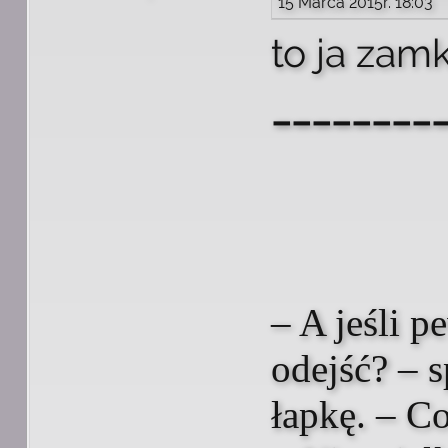
15 Marca 2015r. 18:03
to ja zam
________
– A jeśli 
odejść? – 
łapkę. – C