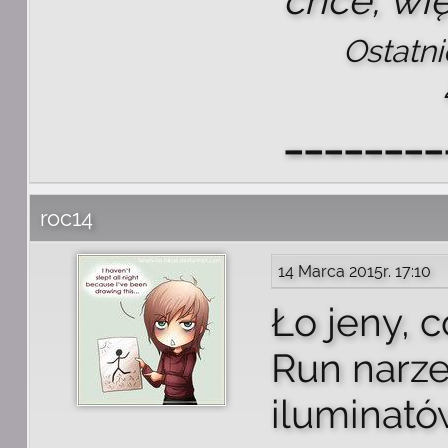
chce, wię
Ostatni
________
roc14
14 Marca 2015r. 17:10
Ło jeny, 
Run narz
iluminatów