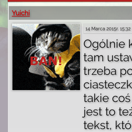
Yuichi
14 Marca 2015r. 15:32
Ogólnie 
tam usta
trzeba p
ciasteczk
takie coś
jest to t
tekst, kt