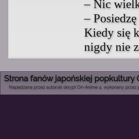
– Nic wiel
– Posiedzę
Kiedy się k
nigdy nie z
Strona fanów japońskiej popkultury
Napędzana przez autorski skrypt On-Anime 4, wykonany przez je