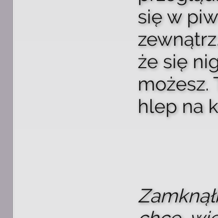
się w piw
zewnątrz.
że się ni
możesz. T
hlep na k
Zamknąłb