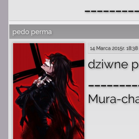
________
pedo perma
14 Marca 2015r. 18:38
dziwne p
________
Mura-cha