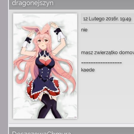
dragonejszyn
12 Lutego 2016r. 19:49
nie
masz zwierzątko domo
_________________
kaede