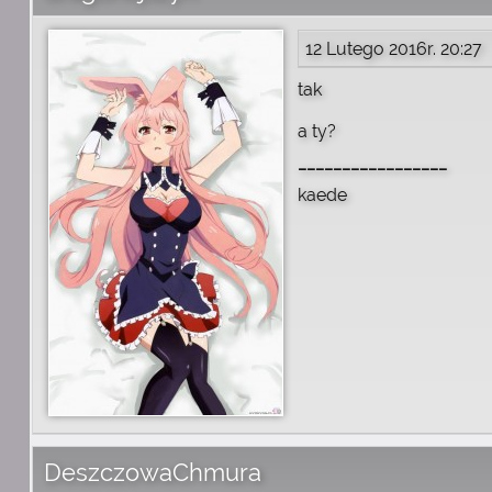
12 Lutego 2016r. 20:27
tak
a ty?
_________________
kaede
DeszczowaChmura