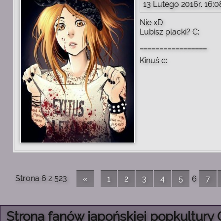
13 Lutego 2016r. 16:0
Nie xD
Lubisz placki? C:
_________________
Kinuś c:
Strona 6 z 523
6
«
1
2
3
4
5
7
Strona fanów japońskiej popkultury