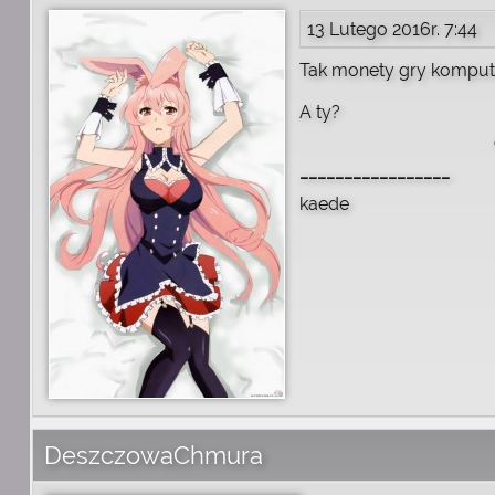
13 Lutego 2016r. 7:44
Tak monety gry kompute
A ty?
_________________
kaede
DeszczowaChmura