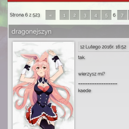
Strona 6 z 523
6
«
1
2
3
4
5
7
dragonejszyn
12 Lutego 2016r. 16:52
tak.
wierzysz mi?
_________________
kaede