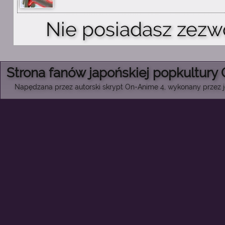
Nie posiadasz zezw
Strona fanów japońskiej popkultury
Napędzana przez autorski skrypt On-Anime 4, wykonany przez je