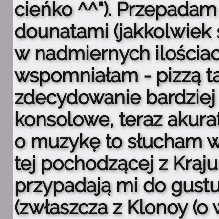
cieńko ^^"). Przepadam
dounatami (jakkolwiek s
w nadmiernych ilościac
wspomniałam - pizzą ta
zdecydowanie bardziej
konsolowe, teraz akura
o muzykę to słucham w
tej pochodzącej z Kraju
przypadają mi do gustu 
(zwłaszcza z Klonoy (o w