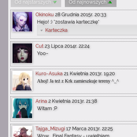
Od najstarszych
Od najnowszych
Okinoku
28 Grudnia 2015r. 20:33
Hejo! :) *zostawia karteczkę*
Karteczka
Cut
23 Lipca 2014r. 22:24
Yoo~
Kuro-Asuka
21 Kwietnia 2013r. 19:20
Ahoj! Ja też z Krk zamieszkuje tereny ^_^
Arina
2 Kwietnia 2013r. 21:38
Witam ;P
Tajga_Mizugi
17 Marca 2013r. 22:25
Wow... Final Fantasy - uwielbiam