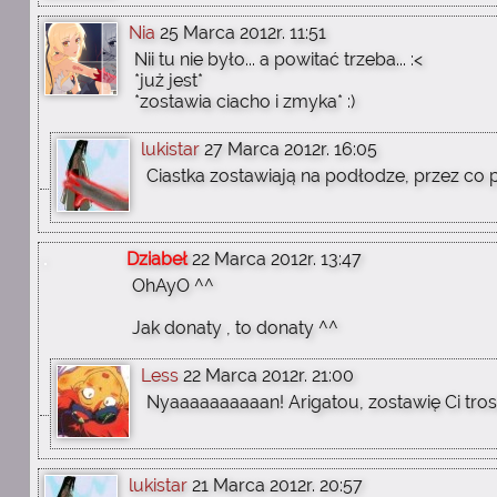
Nia
25 Marca 2012r. 11:51
Nii tu nie było... a powitać trzeba... :<
*już jest*
*zostawia ciacho i zmyka* :)
lukistar
27 Marca 2012r. 16:05
Ciastka zostawiają na podłodze, przez co p
Dziabeł
22 Marca 2012r. 13:47
OhAyO ^^
Jak donaty , to donaty ^^
Less
22 Marca 2012r. 21:00
Nyaaaaaaaaaan! Arigatou, zostawię Ci tros
lukistar
21 Marca 2012r. 20:57