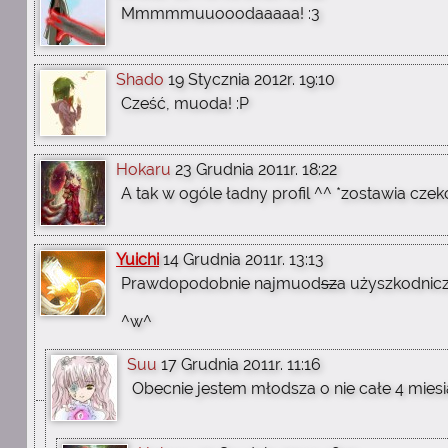
Mmmmmuuooodaaaaa! :3
Shado
19 Stycznia 2012r. 19:10
Cześć, muoda! :P
Hokaru
23 Grudnia 2011r. 18:22
A tak w ogóle ładny profil ^^ *zostawia czekol
Yuichi
14 Grudnia 2011r. 13:13
Prawdopodobnie najmuod
sz
a użyszkodnic
^w^
Suu
17 Grudnia 2011r. 11:16
Obecnie jestem młodsza o nie całe 4 mies