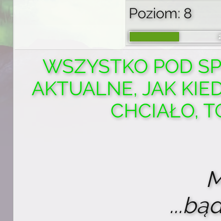
Poziom: 8
WSZYSTKO POD SP
AKTUALNE, JAK KIED
CHCIAŁO, T
M
...bą