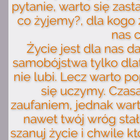
pytanie, warto się zas
co żyjemy?, dla kogo
nas c
Życie jest dla nas d
samobójstwa tylko dlat
nie lubi. Lecz warto po
się uczymy. Czas
zaufaniem, jednak war
nawet twój wróg stał
szanuj życie i chwile kt