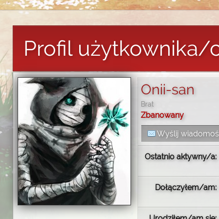
Profil użytkownika/c
Onii-san
Brat
Zbanowany
Wyślij wiadomo
Ostatnio aktywny/a:
Dołączyłem/am:
Urodziłem/am się: