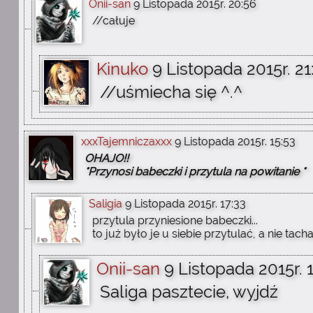
Onii-san
9 Listopada 2015r. 20:56
//całuje
Kinuko
9 Listopada 2015r. 21
//uśmiecha się ^.^
xxxTajemniczaxxx
9 Listopada 2015r. 15:53
OHAJO!!
*Przynosi babeczki i przytula na powitanie *
Saligia
9 Listopada 2015r. 17:33
przytula przyniesione babeczki...
to już było je u siebie przytulać, a nie tach
Onii-san
9 Listopada 2015r. 
Saliga pasztecie, wyjdź