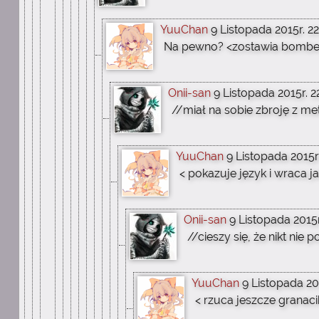
YuuChan
9 Listopada 2015r. 22
Na pewno? <zostawia bombe k
Onii-san
9 Listopada 2015r. 2
//miał na sobie zbroję z me
YuuChan
9 Listopada 2015r.
< pokazuje język i wraca 
Onii-san
9 Listopada 2015r
//cieszy się, że nikt nie 
YuuChan
9 Listopada 201
< rzuca jeszcze granaci