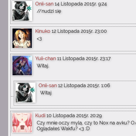
Onii-san
14 Listopada 2015r. 9:24
//nudzi się
Kinuko
12 Listopada 2015r. 23:00
<3
Yuii-chan
11 Listopada 2015r. 23:17
Witaj.
Onii-san
12 Listopada 2015r. 1:06
Witaj
Kudi
10 Listopada 2015r. 20:29
Czy mnie oczy mylą, czy to Nox na avku? O
Oglądałeś Wakfu? <3 :D