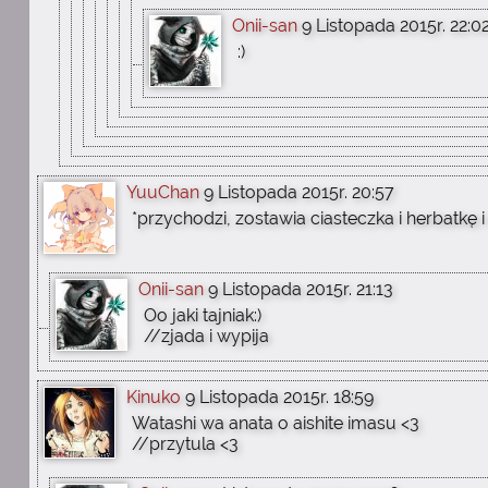
Onii-san
9 Listopada 2015r. 22:0
:)
YuuChan
9 Listopada 2015r. 20:57
*przychodzi, zostawia ciasteczka i herbatkę 
Onii-san
9 Listopada 2015r. 21:13
Oo jaki tajniak:)
//zjada i wypija
Kinuko
9 Listopada 2015r. 18:59
Watashi wa anata o aishite imasu <3
//przytula <3