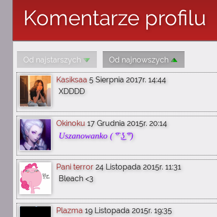
Komentarze profilu
Od najstarszych
Od najnowszych
Kasiksaa
5 Sierpnia 2017r. 14:44
XDDDD
Okinoku
17 Grudnia 2015r. 20:14
Uszanowanko ( ͡° ͜ʖ ͡°)
Pani terror
24 Listopada 2015r. 11:31
Bleach <3
Plazma
19 Listopada 2015r. 19:35