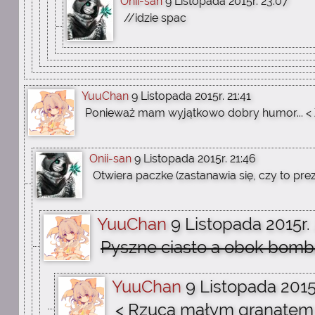
Onii-san
9 Listopada 2015r. 23:07
//idzie spac
YuuChan
9 Listopada 2015r. 21:41
Ponieważ mam wyjątkowo dobry humor... < Z
Onii-san
9 Listopada 2015r. 21:46
Otwiera paczke (zastanawia się, czy to pr
YuuChan
9 Listopada 2015r. 
Pyszne ciasto a obok bomb
YuuChan
9 Listopada 2015r
< Rzuca małym granatem