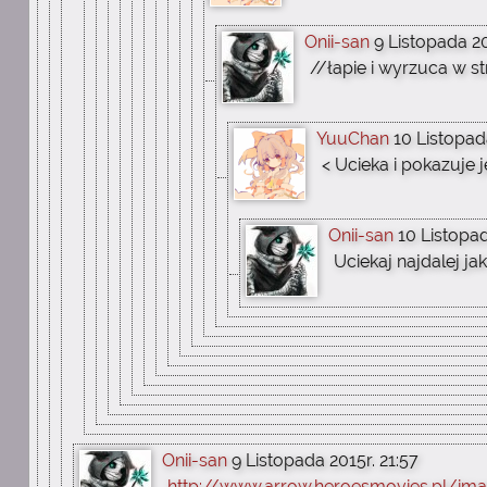
Onii-san
9 Listopada 20
//łapie i wyrzuca w s
YuuChan
10 Listopada
< Ucieka i pokazuje j
Onii-san
10 Listopad
Uciekaj najdalej ja
Onii-san
9 Listopada 2015r. 21:57
http://www.arrow.heroesmovies.pl/im