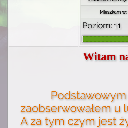
Mieszkam w:
Poziom: 11
Witam na
Podstawowym 
zaobserwowałem u lud
A za tym czym jest ż