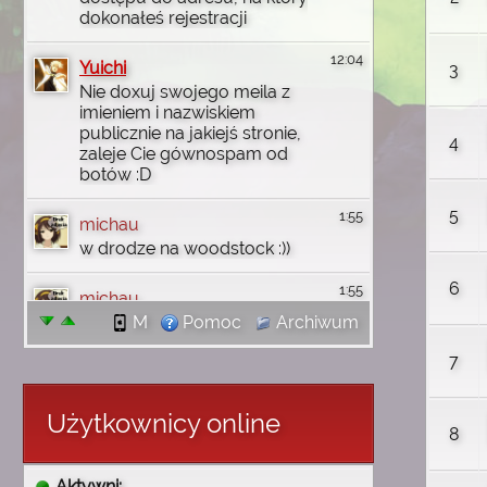
dokonałeś rejestracji
12:04
Yuichi
3
Nie doxuj swojego meila z
imieniem i nazwiskiem
publicznie na jakiejś stronie,
4
zaleje Cie gównospam od
botów :D
5
1:55
michau
w drodze na woodstock :))
6
1:55
michau
jutro wbije na discord
M
Pomoc
Archiwum
7
1:55
michau
dzięki wam uczyłem się
angielskiego i wgl
Użytkownicy online
8
komputerowo rzeczy robić i
tak no się złożyło że mi
wróciły wszystkie
Aktywni: