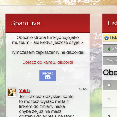
SpamLive
Li
Obecnie strona funkcjonuje jako
List
muzeum - ale kiedyś jeszcze ożyje :>
Wró
Tymczasem zapraszamy na discorda!
Obejr
Dołącz do kanału discord!
Obe
#
12:09
Yuichi
Jeśli chcesz odzyskać konto
1
to możesz wysłać meila z
linkiem do zmiany hasła,
chyba że już nie masz
2
dostępu do adresu, na który