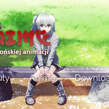
uły
Anime
Downlo