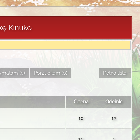
kę Kinuko
ymałam (0)
Porzuciłam (0)
Pełna lista
Ocena
Odcinki
10
12
10
1