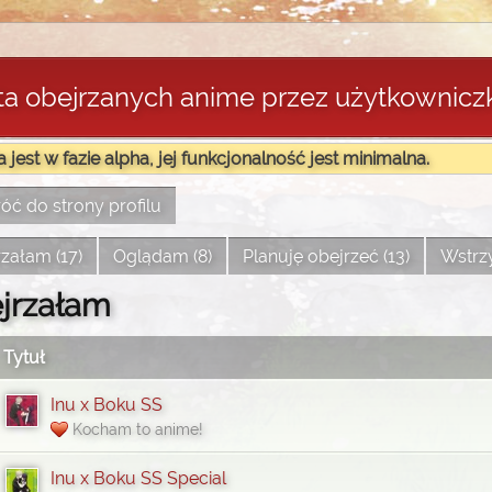
sta obejrzanych anime przez użytkownicz
a jest w fazie alpha, jej funkcjonalność jest minimalna.
ć do strony profilu
załam (17)
Oglądam (8)
Planuję obejrzeć (13)
Wstrz
jrzałam
Tytuł
Inu x Boku SS
Kocham to anime!
Inu x Boku SS Special