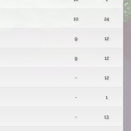
10
24
9
12
9
12
-
12
-
1
-
13