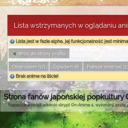
Lista wstrzymanych w oglądaniu an
Lista jest w fazie alpha, jej funkcjonalność jest minima
Wróć do strony profilu
Obejrzałam (17)
Oglądam (8)
Planuję obejrzeć (1
Brak anime na liście!
Strona fanów japońskiej popkultury
Napędzana przez autorski skrypt On-Anime 4, wykonany przez je