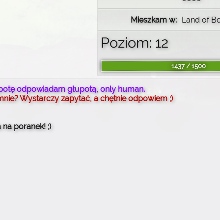
Mieszkam w:
Land of B
Poziom: 12
1437 / 1500
potę odpowiadam głupotą, only human.
mnie? Wystarczy zapytać, a chętnie odpowiem ;)
 na poranek! ;)