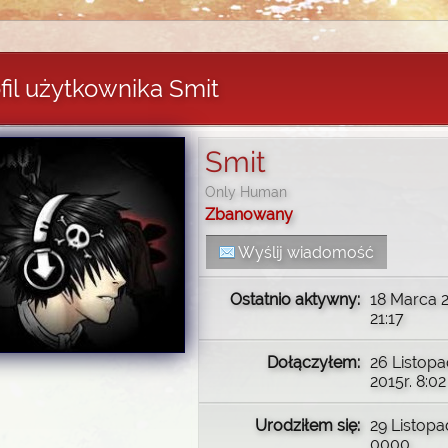
fil użytkownika Smit
Smit
Only Human
Zbanowany
Wyślij wiadomość
Ostatnio aktywny:
18 Marca 2
21:17
Dołączyłem:
26 Listop
2015r. 8:02
Urodziłem się:
29 Listop
0000