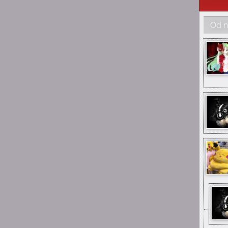
Suicide is painless
Jak samopoczucie u Was
teraz ludzie?
Od n
23:07
Suicide is painless
A że błąd to wiem to
23:03
Suicide is painless
Z tego tu muzeum tak
nazywanego
23:03
Suicide is painless
Mimo wszystko miłe ma się
stąd wspomnienia
22:58
Suicide is painless
Mimo wszystko chyba tak,
tak jest u mnie również
15:26
Mai_Chan
same miłe wspomnienia