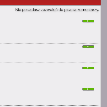
Nie posiadasz zezwoleń do pisania komentarzy.
0
0
0
0