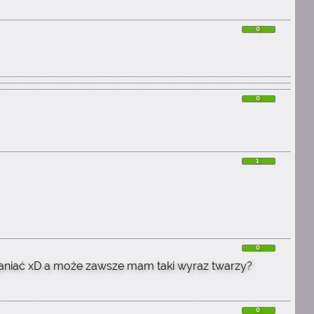
0
0
1
0
aniać xD a może zawsze mam taki wyraz twarzy?
0