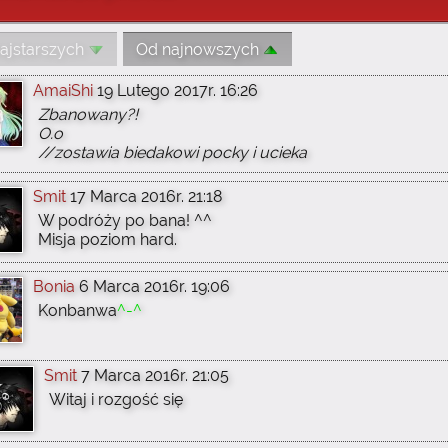
ajstarszych
Od najnowszych
AmaiShi
19 Lutego 2017r. 16:26
Zbanowany?!
O.o
//zostawia biedakowi pocky i ucieka
Smit
17 Marca 2016r. 21:18
W podróży po bana! ^^
Misja poziom hard.
Bonia
6 Marca 2016r. 19:06
Konbanwa
^-^
Smit
7 Marca 2016r. 21:05
Witaj i rozgość się