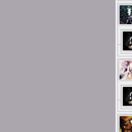
mimo wszystko
15:25
Mai_Chan
aż się wzruszyłam gdy
zobaczyłam, że ta strona
(choć martwa) to jeszcze
stoi:--) a do tego umiałam
się zalogować! pamiętam
jak za dzieciaka tu jakieś
głupoty pisałam;;;
12:33
Xing
Big mistake, pal
0:59
Suicide is painless
I jestem tu od dawna
pierwszy raz
0:57
Suicide is painless
Parę razy