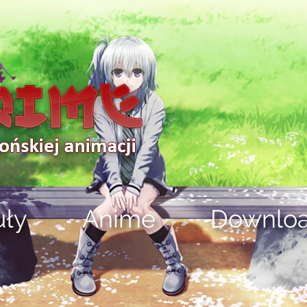
uły
Anime
Downlo