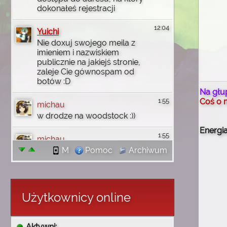
dokonałeś rejestracji
12:04
Yuichi
Nie doxuj swojego meila z
imieniem i nazwiskiem
publicznie na jakiejś stronie,
zaleje Cie gównospam od
botów :D
Na głu
Coś o 
1:55
michau
w drodze na woodstock :))
Energia
1:55
michau
jutro wbije na discord
M
Pomoc
Archiwum
1:55
michau
dzięki wam uczyłem się
angielskiego i wgl
Użytkownicy online
komputerowo rzeczy robić i
tak no się złożyło że mi
wróciły wszystkie
Aktywni: