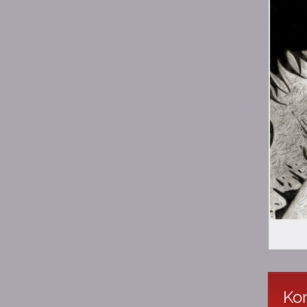
1:53
michau
w gimnazjum
1:53
michau
kiedyś byłem tutaj
uploaderem
1:53
michau
hejka
13:34
YuuNaSan
Ano, ciągle jest jakieś życie
:D
11:58
rockcat
Łoo ciągle jest tu
jakieś życie! Dawno tu nie
byłem :-)
Kom
23:08