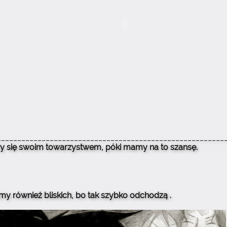
________________________________________________________
y się swoim towarzystwem, póki mamy na to szansę.
y również bliskich, bo tak szybko odchodzą .