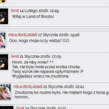
Smit
14 Lutego 2016r. 12:49
Witaj w Land of Boobs!
AliceJibrilLiddell
17 Stycznia 2016r. 19:46
Ooo, kogo moje oczy widzą? O.O
Smit
21 Stycznia 2016r. 17:05
Hmm, że niby mnie? ^^
Tak, nie było mnie przez krótka chwilę.
Twój wzrok nie napawa optymizmem :P
Wyglądasz wręcz na znudzoną
AliceJibrilLiddell
21 Stycznia 2016r. 22:41
Znudzoną bo nudno było, nie miałam kogo z kosą g
hmmm...
Smit
24 Stycznia 2016r. 10:21