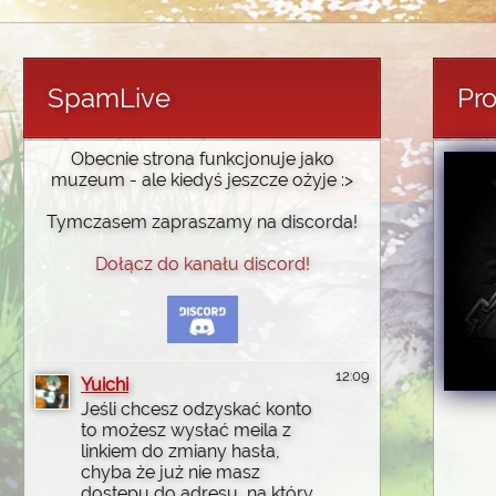
SpamLive
Pro
Obecnie strona funkcjonuje jako
muzeum - ale kiedyś jeszcze ożyje :>
Tymczasem zapraszamy na discorda!
Dołącz do kanału discord!
12:09
Yuichi
Jeśli chcesz odzyskać konto
to możesz wysłać meila z
linkiem do zmiany hasła,
chyba że już nie masz
dostępu do adresu, na który