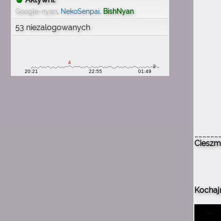
wspomnienia
Google-nyan
,
NekoSenpai
,
BishNyan
1:54
53 niezalogowanych
michau
mam mnóstwo wspomnień
z tą stroną
1:54
michau
proszę o wiadomość e mail
1:54
michau
chciałbym odzyskać konto
______
1:54
michau
Cieszm
nieuchwytnyuchwyt
1:54
michau
pamiętam swój nick
Kochajm
1:54
michau
mam 29 lat teraz