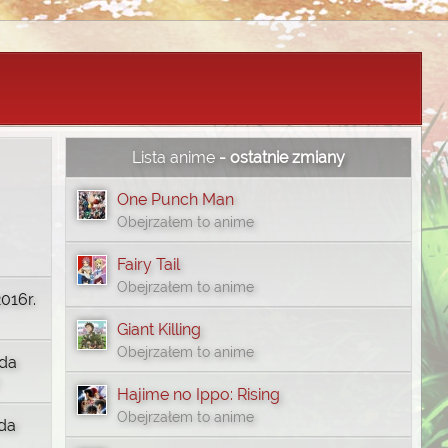
Lista anime
- ostatnie zmiany
One Punch Man
Obejrzałem to anime
Fairy Tail
Obejrzałem to anime
016r.
Giant Killing
Obejrzałem to anime
ada
Hajime no Ippo: Rising
Obejrzałem to anime
ada