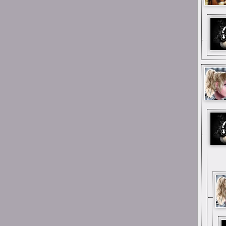
0:57
Suicide is painless
I fajnie było być dla
niektórych miłą osobą w
życiu, kiedy nie wiedzieli z
kim mają do czynienia
0:56
Suicide is painless
I udało mi się potem
spotkać większość osób co
stąd pamiętam
0:50
Suicide is painless
Było trochę dobrych chwil z
ludźmi tutaj
0:50
Suicide is painless
I czy ludzie tutaj są
0:49
Suicide is painless
Ciekawe czy ten Discord
istnieje jeszcze z tego