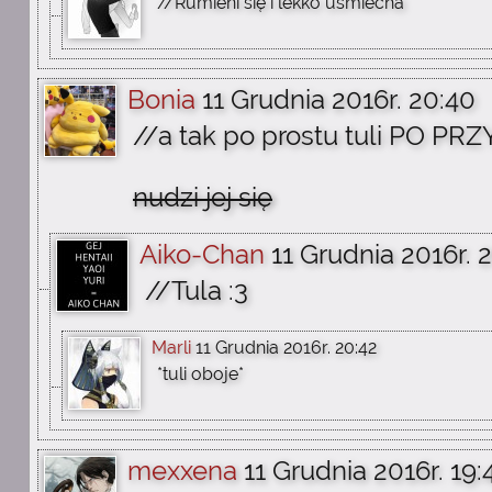
//Rumieni się i lekko uśmiecha
Bonia
11 Grudnia 2016r. 20:40
//a tak po prostu tuli PO PR
nudzi jej się
Aiko-Chan
11 Grudnia 2016r. 
//Tula :3
Marli
11 Grudnia 2016r. 20:42
*tuli oboje*
mexxena
11 Grudnia 2016r. 19: