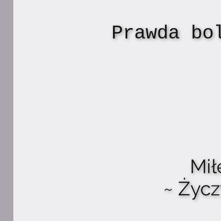
Prawda bo
Mił
~ Życ