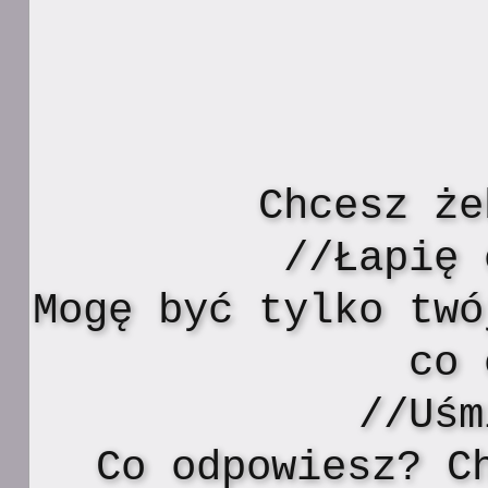
Chcesz że
//Łapię 
Mogę być tylko twó
co 
//Uśm
Co odpowiesz? C