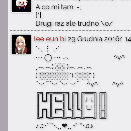
A co mi tam ;-;
[*]
Drugi raz ale trudno \o/
lee eun bi
29 Grudnia 2016r. 1
⋱ ⋮ ⋰
⋯ ◯ ⋯ ︵ ^v^
¸︵︵( ░░ )︵.︵.︵
(´░░░░░░ ') ░░░' )
`´︶´¯`︶´`︶´︶´` ^v^ ^v^
╔┓┏╦━━╦┓╔┓╔━━╗╔╗
║┗┛║┗━╣┃║┃║╯╰║║║
║┏┓║┏━╣┗╣┗╣╰╯║╠╣
╚┛┗╩━━╩━╩━╩━━╝╚╝
♪♫•*¨*•.¸¸❤¸¸.•*¨*•♫♪