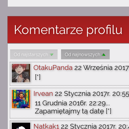
Komentarze profilu
Od najstarszych
Od najnowszych
OtakuPanda
22 Września 2017r
[*]
Irvean
22 Stycznia 2017r. 20:5
11 Grudnia 2016r. 22:29...
Zapamiętajmy tą datę [*]
Natkak1
22 Stycznia 2017r. 20