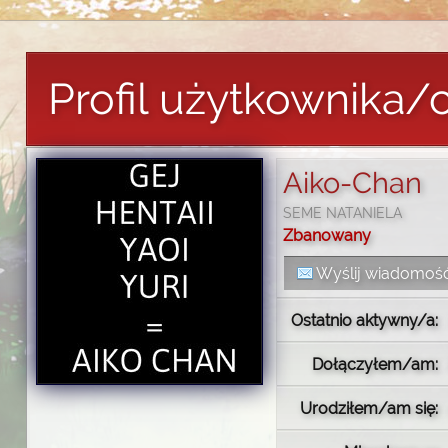
Profil użytkownika/
Aiko-Chan
SEME NATANIELA
Zbanowany
Wyślij wiadomoś
Ostatnio aktywny/a:
Dołączyłem/am:
Urodziłem/am się: