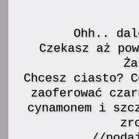
Ohh.. dal
Czekasz aż po
Ża
Chcesz ciasto? C
zaoferować czar
cynamonem i szc
zr
//poda