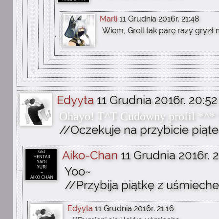
Marli
11 Grudnia 2016r. 21:48
Wiem, Grell tak parę razy gryzł
Edyyta
11 Grudnia 2016r. 20:52
Ohayo! T^T Cudowny profil *^* Ś
//Oczekuje na przybicie piąte
Aiko-Chan
11 Grudnia 2016r. 
Yoo~
//Przybija piątkę z uśmiech
Edyyta
11 Grudnia 2016r. 21:16