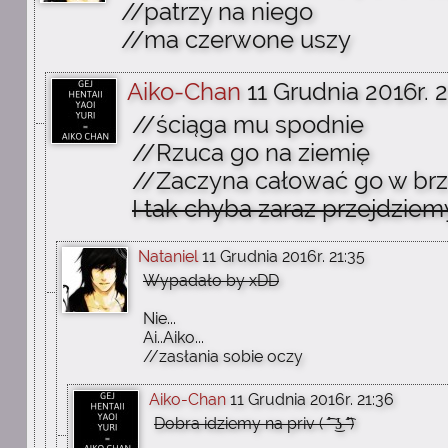
//patrzy na niego
//ma czerwone uszy
Aiko-Chan
11 Grudnia 2016r. 2
//ściąga mu spodnie
//Rzuca go na ziemię
//Zaczyna całować go w br
I tak chyba zaraz przejdziemy
Nataniel
11 Grudnia 2016r. 21:35
Wypadało by xDD
Nie...
Ai..Aiko...
//zasłania sobie oczy
Aiko-Chan
11 Grudnia 2016r. 21:36
Dobra idziemy na priv ( ͡° ͜ʖ ͡°)