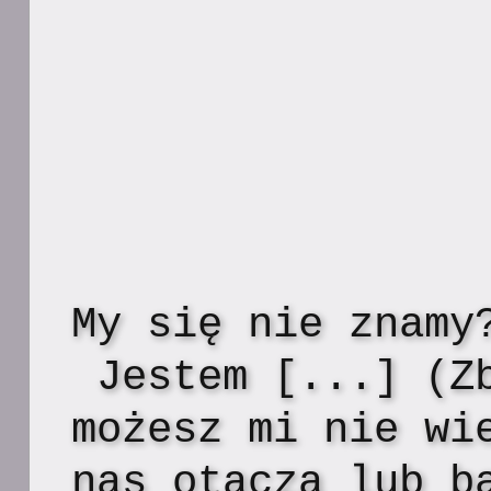
My się nie znamy
Jestem [...] (Z
możesz mi nie wi
nas otacza lub b