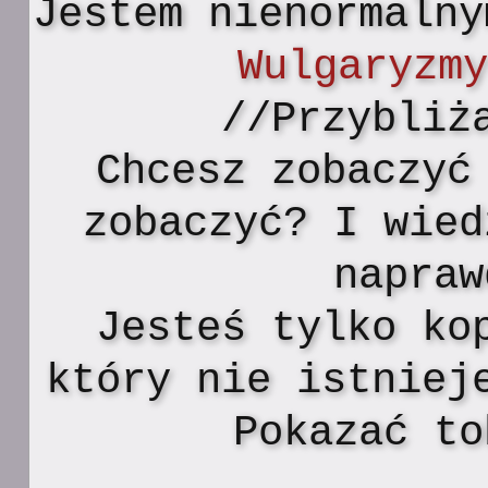
Jestem nienormalny
Wulgaryzm
//Przybliż
Chcesz zobaczyć
zobaczyć? I wied
napraw
Jesteś tylko ko
który nie istniej
Pokazać to