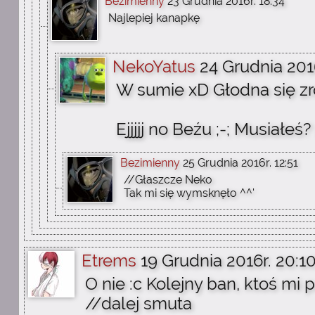
Bezimienny
23 Grudnia 2016r. 18:34
Najlepiej kanapkę
NekoYatus
24 Grudnia 2016
W sumie xD Głodna się zro
Ejjjjj no Beźu ;-; Musiałeś?
Bezimienny
25 Grudnia 2016r. 12:51
//Głaszcze Neko
Tak mi się wymsknęło ^^'
Etrems
19 Grudnia 2016r. 20:1
O nie :c Kolejny ban, ktoś mi 
//dalej smuta