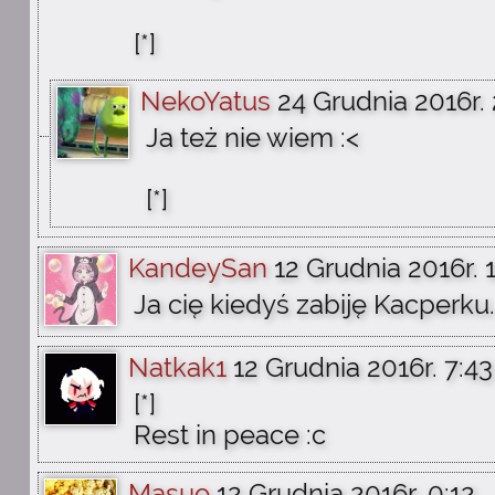
[*]
NekoYatus
24 Grudnia 2016r. 
Ja też nie wiem :<
[*]
KandeySan
12 Grudnia 2016r. 
Ja cię kiedyś zabiję Kacperku..
Natkak1
12 Grudnia 2016r. 7:43
[*]
Rest in peace :c
Masuo
12 Grudnia 2016r. 0:12