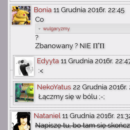
Bonia
11 Grudnia 2016r. 22:45
Co
wulgaryzmy
?
Zbanowany ? NIE Π°Π
Edyyta
11 Grudnia 2016r. 22:4
:<
NekoYatus
22 Grudnia 2016r. 
Łączmy się w bólu ;-;
Nataniel
11 Grudnia 2016r. 21:3
Napiszę tu, bo tam się skończ