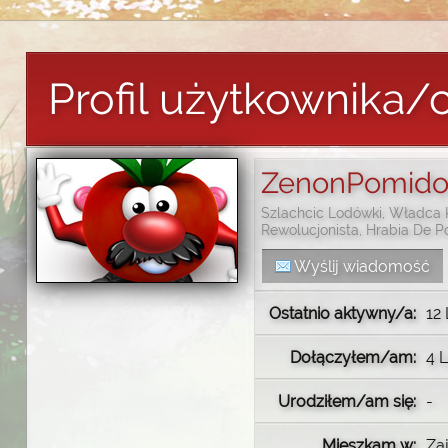
Profil użytkownika
ZenonPomido
Szlachcic Lodówki, Władca
Rewolucjonista, Hrabia De 
Wyślij wiadomość
Ostatnio aktywny/a:
12 
Dołączyłem/am:
4 L
Urodziłem/am się:
-
Mieszkam w:
Zaj