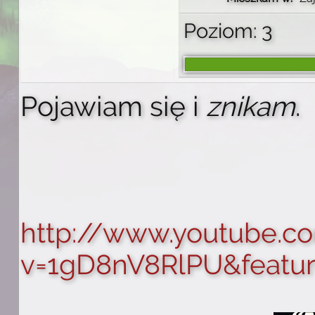
Poziom: 3
Pojawiam się i
znikam
.
http://www.youtube.c
v=1gD8nV8RlPU&featu