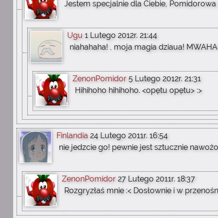
Jestem specjalnie dla Ciebie, Pomidorowa
Ugu
1 Lutego 2012r. 21:44
niahahaha! , moja magia dziaua! MWAHAH
ZenonPomidor
5 Lutego 2012r. 21:31
Hihihoho hihihoho. <opętu opętu> :>
Finlandia
24 Lutego 2011r. 16:54
nie jedzcie go! pewnie jest sztucznie nawożo
ZenonPomidor
27 Lutego 2011r. 18:37
Rozgryzłaś mnie :< Dosłownie i w przenośn