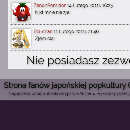
ZenonPomidor
14 Lutego 2011r. 16:23
Nikt mnie nie zje!
Rei-chan
11 Lutego 2011r. 21:46
Zjem cię!
Nie posiadasz zezw
Strona fanów japońskiej popkultury
Napędzana przez autorski skrypt On-Anime 4, wykonany przez je