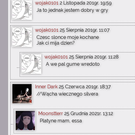
wojak0101
2 Listopada 2019r. 19:59
Ja to jednak jestem dobry w gry
wojak0101
25 Sierpnia 2019r. 11:07
Czesc slonce moje kochane
Jak ci mija dzien?
wojak0101
25 Sierpnia 2019r. 11:28
A we pal gume wredoto
Inner Dark
25 Czerwca 2019r. 18:37
//Wącha wiecznego silvera
Moonstterr
25 Grudnia 2021r. 13:12
Platyne mam, essa