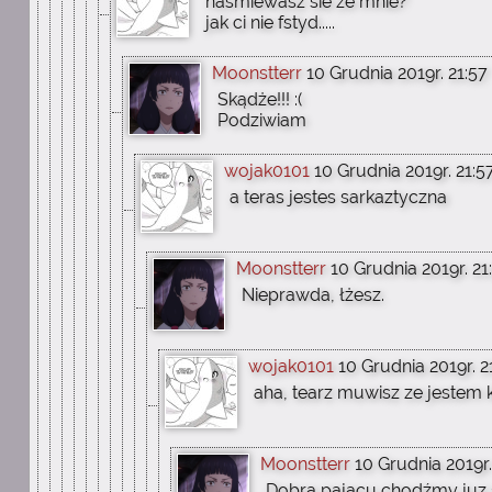
nasmiewasz sie ze mnie?
jak ci nie fstyd.....
Moonstterr
10 Grudnia 2019r. 21:57
Skądże!!! :(
Podziwiam
wojak0101
10 Grudnia 2019r. 21:5
a teras jestes sarkaztyczna
Moonstterr
10 Grudnia 2019r. 21
Nieprawda, łżesz.
wojak0101
10 Grudnia 2019r. 2
aha, tearz muwisz ze jeste
Moonstterr
10 Grudnia 2019r.
Dobra pajacu chodźmy juz s