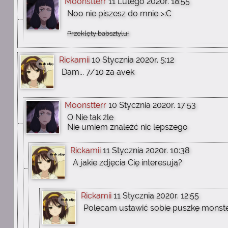
Moonstterr
11 Lutego 2020r. 18:55
Noo nie piszesz do mnie >:C
Przeklęty babsztylu!
Rickamii
10 Stycznia 2020r. 5:12
Dam... 7/10 za avek
Moonstterr
10 Stycznia 2020r. 17:53
O Nie tak źle
Nie umiem znaleźć nic lepszego
Rickamii
11 Stycznia 2020r. 10:38
A jakie zdjęcia Cię interesują?
Rickamii
11 Stycznia 2020r. 12:55
Polecam ustawić sobie puszkę monst