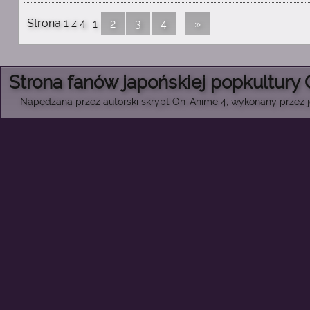
Strona 1 z 4
1
2
3
4
»
Strona fanów japońskiej popkultury
Napędzana przez autorski skrypt On-Anime 4, wykonany przez je