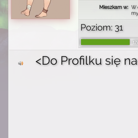
Mieszkam w:
W 
my
Poziom: 31
17
<Do Profilku się n