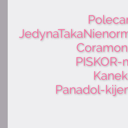
Poleca
JedynaTakaNienorm
Coramon-
PISKOR-m
Kanek
Panadol-kije