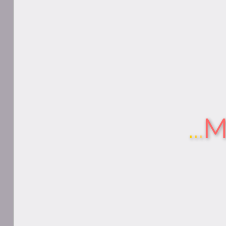
.
.
.