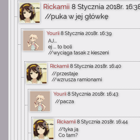
Rickamii
8 Stycznia 2018r. 16:3
//puka w jej główkę
Yourii
8 Stycznia 2018r. 16:39
AJ...
ej ... to boli
//wyciąga tasak z kieszeni
Rickamii
8 Stycznia 2018r. 16:40
//przestaje
//wzrusza ramionami
Yourii
8 Stycznia 2018r. 16:43
//pacza
Rickamii
8 Stycznia 2018r. 16:44
//tyka ją
Co tam?