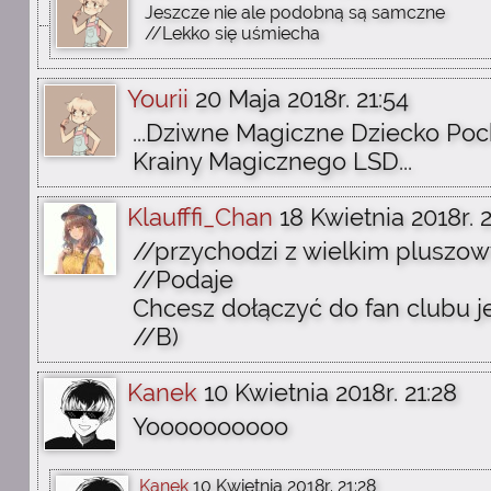
Jeszcze nie ale podobną są samczne
//Lekko się uśmiecha
Yourii
20 Maja 2018r. 21:54
...Dziwne Magiczne Dziecko Poc
Krainy Magicznego LSD...
Klaufffi_Chan
18 Kwietnia 2018r. 2
//przychodzi z wielkim plusz
//Podaje
Chcesz dołączyć do fan clubu j
//B)
Kanek
10 Kwietnia 2018r. 21:28
Yoooooooooo
Kanek
10 Kwietnia 2018r. 21:28