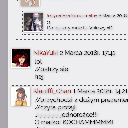
JedynaTakaNienormalna
8 Marca 2018r
:')
Do tej pory mnie to śmieszy xD
NikaYuki
2 Marca 2018r. 17:41
lol
//patrzy się
hej
Klaufffi_Chan
1 Marca 2018r. 14:21
//przychodzi z dużym prezent
//czyta profajl
J-j-j-j-j-j-jednorożce!!!
O matko! KOCHAMMMMM!