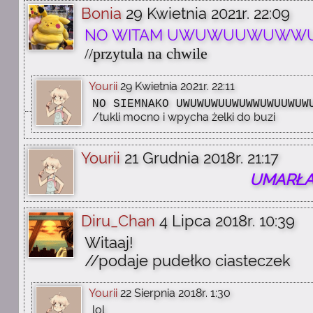
Bonia
29 Kwietnia 2021r. 22:09
NO WITAM UWUWUUWUWW
//przytula na chwile
Yourii
29 Kwietnia 2021r. 22:11
NO SIEMNAKO UWUWUWUUWUWWUWUUWUW
/tukli mocno i wpycha żelki do buzi
Yourii
21 Grudnia 2018r. 21:17
UMARŁA
Diru_Chan
4 Lipca 2018r. 10:39
Witaaj!
//podaje pudełko ciasteczek
Yourii
22 Sierpnia 2018r. 1:30
lol