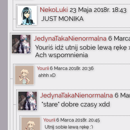
NekoLuki
23 Maja 2018r. 18:43
JUST MONIKA
JedynaTakaNienormalna
6 Marca
Youriś idź utnij sobie lewą rękę
Ach wspomnienia
Yourii
6 Marca 2018r. 20:36
ahhh xD
JedynaTakaNienormalna
6 Mar
"stare" dobre czasy xdd
Yourii
6 Marca 2018r. 20:45
Utnij sobie lewą rękę ;')