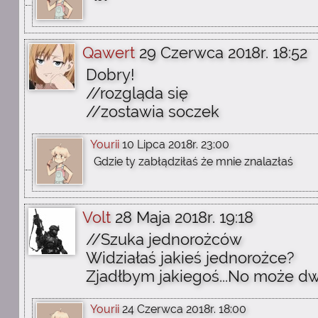
Qawert
29 Czerwca 2018r. 18:52
Dobry!
//rozgląda się
//zostawia soczek
Yourii
10 Lipca 2018r. 23:00
Gdzie ty zabłądziłaś że mnie znalazłaś
Volt
28 Maja 2018r. 19:18
//Szuka jednorożców
Widziałaś jakieś jednorożce?
Zjadłbym jakiegoś...No może dwa
Yourii
24 Czerwca 2018r. 18:00