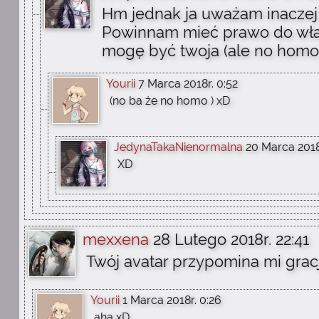
Hm jednak ja uważam inaczej 
Powinnam mieć prawo do włas
mogę być twoja (ale no homo
Yourii
7 Marca 2018r. 0:52
(no ba że no homo ) xD
JedynaTakaNienormalna
20 Marca 2018
XD
mexxena
28 Lutego 2018r. 22:41
Twój avatar przypomina mi gracj
Yourii
1 Marca 2018r. 0:26
aha xD