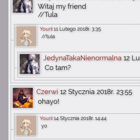
Witaj my friend
//Tula
Yourii
11 Lutego 2018r. 3:35
//tula
JedynaTakaNienormalna
12 Lu
Co tam?
Czerwi
12 Stycznia 2018r. 23:55
ohayo!
Yourii
14 Stycznia 2018r. 14:44
yo