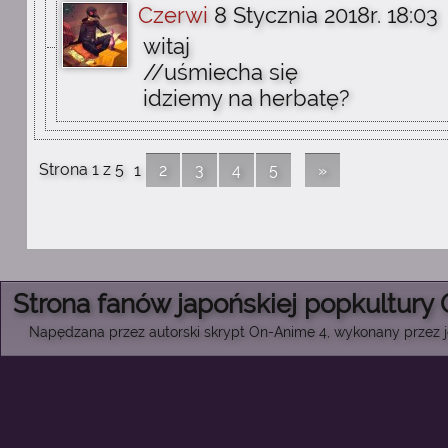
Czerwi
8 Stycznia 2018r. 18:03
witaj
//uśmiecha się
idziemy na herbatę?
Strona 1 z 5
1
2
3
4
5
»
Strona fanów japońskiej popkultury
Napędzana przez autorski skrypt On-Anime 4, wykonany przez je