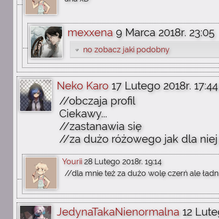
mexxena
9 Marca 2018r. 23:05
no zobacz jaki podobny
Neko Karo
17 Lutego 2018r. 17:44
//obczaja profil
Ciekawy...
//zastanawia się
//za dużo różowego jak dla niej
Yourii
28 Lutego 2018r. 19:14
//dla mnie też za dużo wolę czerń ale ładn
JedynaTakaNienormalna
12 Lute