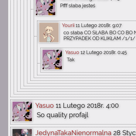
Pfff słaba jesteś
Yourii
11 Lutego 2018r. 9:07
co słaba CO SŁABA BO CO BO
PRZYPADEK OD KLIKŁAM /1/1/
Yasuo
12 Lutego 2018r. 0:45
Tak
Yasuo
11 Lutego 2018r. 4:00
So quality profajl
JedynaTakaNienormalna
28 Styc