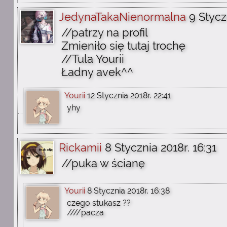
JedynaTakaNienormalna
9 Stycz
//patrzy na profil
Zmieniło się tutaj trochę
//Tula Yourii
Ładny avek^^
Yourii
12 Stycznia 2018r. 22:41
yhy
Rickamii
8 Stycznia 2018r. 16:31
//puka w ścianę
Yourii
8 Stycznia 2018r. 16:38
czego stukasz ??
////pacza