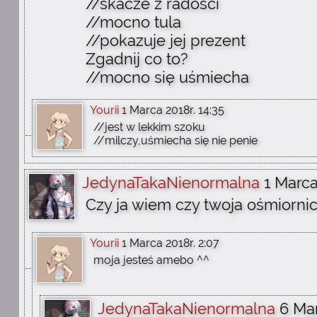
//skacze z radości
//mocno tula
//pokazuje jej prezent
Zgadnij co to?
//mocno się uśmiecha
Yourii
1 Marca 2018r. 14:35
//jest w lekkim szoku
//milczy,uśmiecha się nie penie
JedynaTakaNienormalna
1 Marca
Czy ja wiem czy twoja ośmiorni
Yourii
1 Marca 2018r. 2:07
moja jesteś amebo ^^
JedynaTakaNienormalna
6 Mar