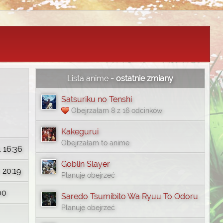
Lista anime
- ostatnie zmiany
Satsuriku no Tenshi
Obejrzałam 8 z 16 odcinków
Kakegurui
Obejrzałam to anime
. 16:36
Goblin Slayer
 20:19
Planuję obejrzeć
00
Saredo Tsumibito Wa Ryuu To Odoru
Planuję obejrzeć