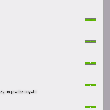
0
0
0
0
y na profile innych!
0