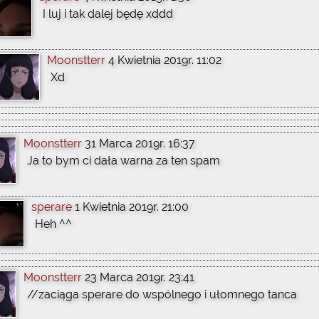
I luj i tak dalej będę xddd
Moonstterr
4 Kwietnia 2019r. 11:02
Xd
Moonstterr
31 Marca 2019r. 16:37
Ja to bym ci dała warna za ten spam
sperare
1 Kwietnia 2019r. 21:00
Heh ^^
Moonstterr
23 Marca 2019r. 23:41
//zaciąga sperare do wspólnego i ułomnego tanca