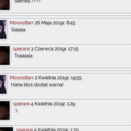
Siemka ????
Moonstterr
26 Maja 2019r. 8:45
SIalala
sperare
3 Czerwca 2019r. 17:15
Tralalala
Moonstterr
2 Kwietnia 2019r. 19:55
Haha ktoś dostał warna!
sperare
4 Kwietnia 2019r. 1:29
:')
sperare
4 Kwietnia 2019r. 1:30