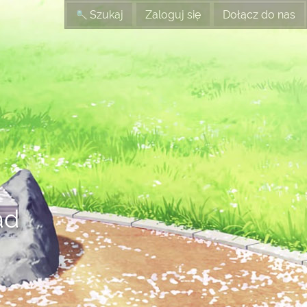
Szukaj
Zaloguj się
Dołącz do nas
ad