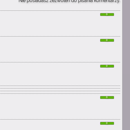
Nie posiadasz zezwoleń do pisania komentarzy.
0
0
0
0
0