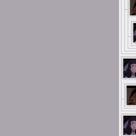
Suicide is painless
Jak samopoczucie u Was
teraz ludzie?
23:07
Suicide is painless
A że błąd to wiem to
23:03
Suicide is painless
Z tego tu muzeum tak
nazywanego
23:03
Suicide is painless
Mimo wszystko miłe ma się
stąd wspomnienia
22:58
Suicide is painless
Mimo wszystko chyba tak,
tak jest u mnie również
15:26
Mai_Chan
same miłe wspomnienia