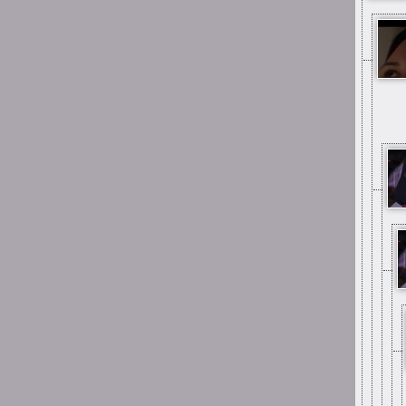
mimo wszystko
15:25
Mai_Chan
aż się wzruszyłam gdy
zobaczyłam, że ta strona
(choć martwa) to jeszcze
stoi:--) a do tego umiałam
się zalogować! pamiętam
jak za dzieciaka tu jakieś
głupoty pisałam;;;
12:33
Xing
Big mistake, pal
0:59
Suicide is painless
I jestem tu od dawna
pierwszy raz
0:57
Suicide is painless
Parę razy