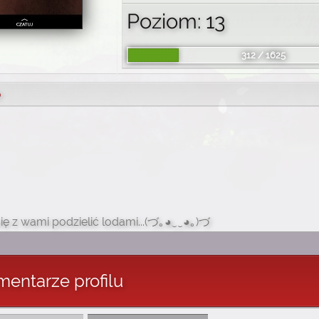
Poziom: 13
312 / 1625
o
ię z wami podzielić lodami...(づ｡◕‿‿◕｡)づ
entarze profilu