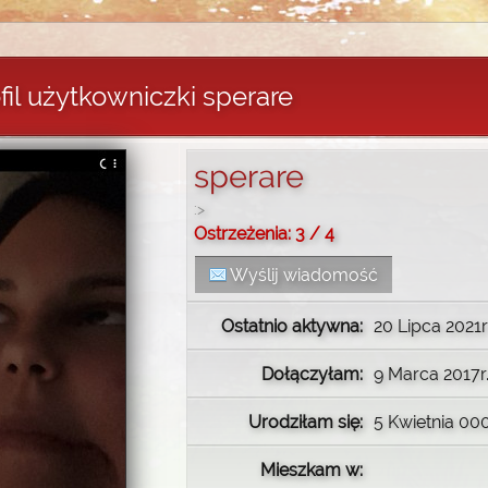
fil użytkowniczki sperare
sperare
:>
Ostrzeżenia: 3 / 4
Wyślij wiadomość
Ostatnio aktywna:
20 Lipca 2021r
Dołączyłam:
9 Marca 2017r.
Urodziłam się:
5 Kwietnia 00
Mieszkam w: