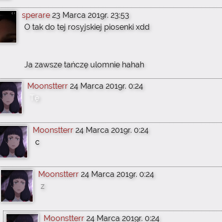
sperare
23 Marca 2019r. 23:53
O tak do tej rosyjskiej piosenki xdd
Ja zawsze tańczę ulomnie hahah
Moonstterr
24 Marca 2019r. 0:24
Tę
Moonstterr
24 Marca 2019r. 0:24
c
Moonstterr
24 Marca 2019r. 0:24
z
Moonstterr
24 Marca 2019r. 0:24