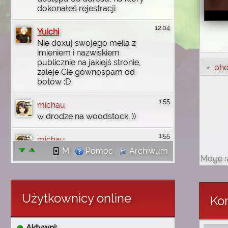
dokonałeś rejestracji
12:04
Yuichi
Nie doxuj swojego meila z
imieniem i nazwiskiem
publicznie na jakiejś stronie,
oh
zaleje Cie gównospam od
botów :D
1:55
michau
w drodze na woodstock :))
1:55
michau
jutro wbije na discord
M
Pomoc
Archiwum
Mogę s
1:55
michau
dzięki wam uczyłem się
angielskiego i wgl
Użytkownicy online
Kom
komputerowo rzeczy robić i
tak no się złożyło że mi
wróciły wszystkie
Aktywni: