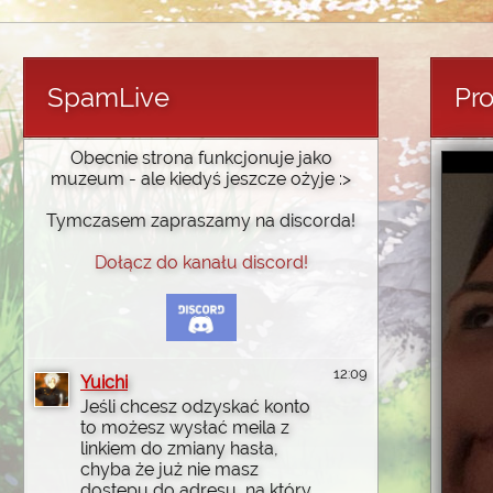
SpamLive
Pro
Obecnie strona funkcjonuje jako
muzeum - ale kiedyś jeszcze ożyje :>
Tymczasem zapraszamy na discorda!
Dołącz do kanału discord!
12:09
Yuichi
Jeśli chcesz odzyskać konto
to możesz wysłać meila z
linkiem do zmiany hasła,
chyba że już nie masz
dostępu do adresu, na który