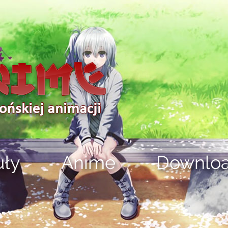
uły
Anime
Downlo