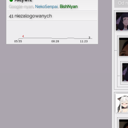
Od n
wspomnienia
Google-nyan
,
NekoSenpai
,
BishNyan
1:54
41 niezalogowanych
michau
mam mnóstwo wspomnień
z tą stroną
1:54
michau
proszę o wiadomość e mail
1:54
michau
chciałbym odzyskać konto
1:54
michau
nieuchwytnyuchwyt
1:54
michau
pamiętam swój nick
1:54
michau
mam 29 lat teraz