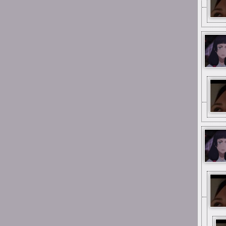
1:53
michau
w gimnazjum
1:53
michau
kiedyś byłem tutaj
uploaderem
1:53
michau
hejka
13:34
YuuNaSan
Ano, ciągle jest jakieś życie
:D
11:58
rockcat
Łoo ciągle jest tu
jakieś życie! Dawno tu nie
byłem :-)
23:08