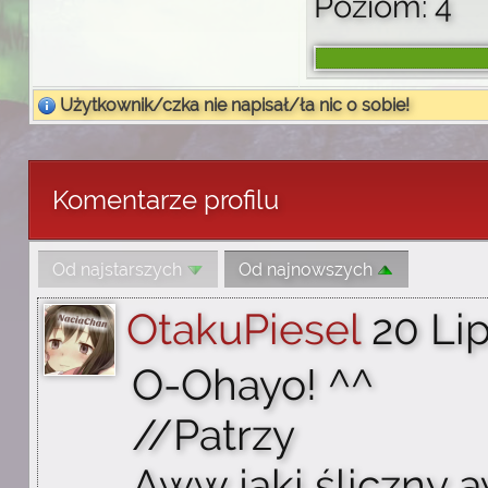
Poziom: 4
Użytkownik/czka nie napisał/ła nic o sobie!
Komentarze profilu
Od najstarszych
Od najnowszych
OtakuPiesel
20 Lip
O-Ohayo! ^^
//Patrzy
Aww jaki śliczny 