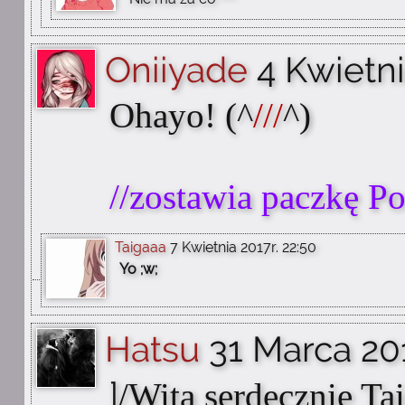
Oniiyade
4 Kwietni
Ohayo! (^
///
^)
//zostawia paczkę P
Taigaaa
7 Kwietnia 2017r. 22:50
Yo ;w;
Hatsu
31 Marca 201
]
/Wita serdecznie Ta