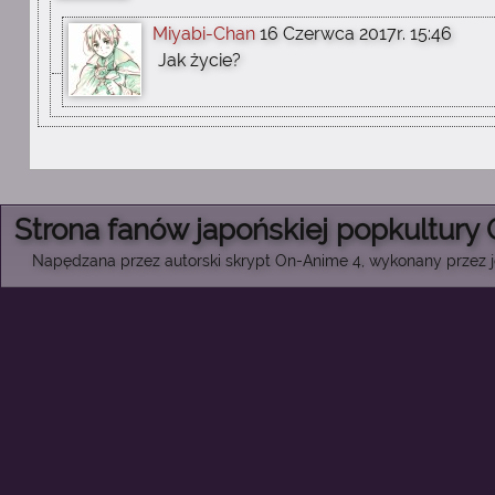
Miyabi-Chan
16 Czerwca 2017r. 15:46
Jak życie?
Strona fanów japońskiej popkultury
Napędzana przez autorski skrypt On-Anime 4, wykonany przez je