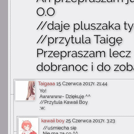
O.O
//daje pluszaka ty
//przytula Taigę
Przepraszam lecz 
dobranoc i do zob
Taigaaa
15 Czerwca 2017r. 21:44
Yo!
Awwwww~ Dziękuję ^^
//Przytula Kawaii Boy
;w;
kawaii boy
25 Czerwca 2017r. 3:23
//uśmiecha się
Nie ma za co ^^