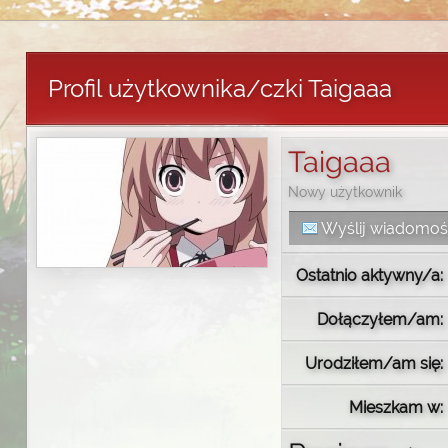
Profil użytkownika/czki Taigaaa
Taigaaa
Nowy użytkownik
Wyślij wiadomo
Ostatnio aktywny/a:
Dołączyłem/am:
Urodziłem/am się:
Mieszkam w: