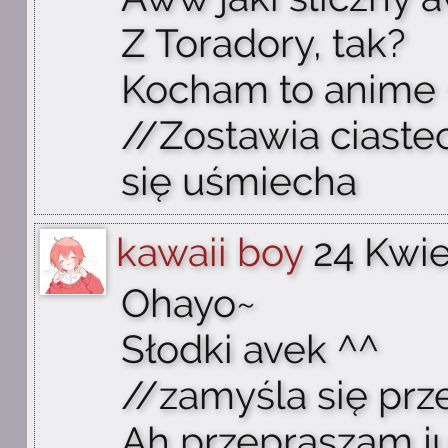
Z Toradory, tak?
Kocham to anime
//Zostawia ciaste
się uśmiecha
kawaii boy
24 Kwie
Ohayo~
Słodki avek ^^
//zamyśla się prz
Ah przepraszam j