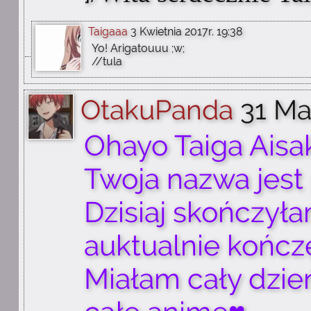
Taigaaa
3 Kwietnia 2017r. 19:38
Yo! Arigatouuu ;w;
//tula
OtakuPanda
31 Ma
Ohayo Taiga Aisak
Twoja nazwa jest
Dzisiaj skończyła
auktualnie kończę
Miałam cały dzie