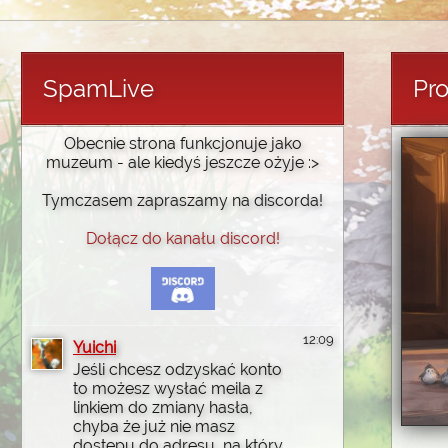
SpamLive
Pro
Obecnie strona funkcjonuje jako
muzeum - ale kiedyś jeszcze ożyje :>
Tymczasem zapraszamy na discorda!
Dołącz do kanału discord!
12:09
Yuichi
Jeśli chcesz odzyskać konto
to możesz wysłać meila z
linkiem do zmiany hasła,
chyba że już nie masz
dostępu do adresu, na który