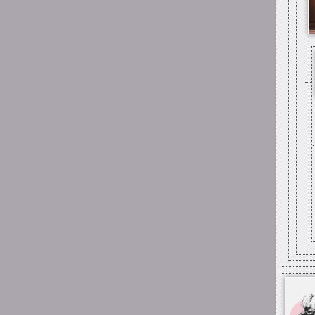
0:57
Suicide is painless
I fajnie było być dla
niektórych miłą osobą w
życiu, kiedy nie wiedzieli z
kim mają do czynienia
0:56
Suicide is painless
I udało mi się potem
spotkać większość osób co
stąd pamiętam
0:50
Suicide is painless
Było trochę dobrych chwil z
ludźmi tutaj
0:50
Suicide is painless
I czy ludzie tutaj są
0:49
Suicide is painless
Ciekawe czy ten Discord
istnieje jeszcze z tego