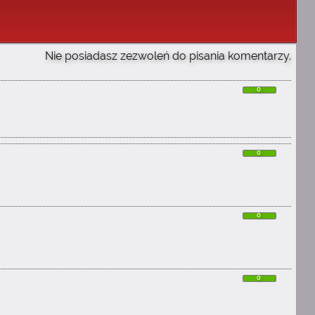
Nie posiadasz zezwoleń do pisania komentarzy.
0
0
0
0