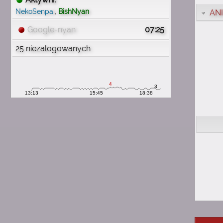
wspomnienia
NekoSenpai
,
BishNyan
AN
1:54
michau
Google-nyan
07:25
mam mnóstwo wspomnień
25 niezalogowanych
z tą stroną
1:54
michau
proszę o wiadomość e mail
1:54
michau
chciałbym odzyskać konto
1:54
michau
nieuchwytnyuchwyt
1:54
michau
pamiętam swój nick
1:54
michau
mam 29 lat teraz