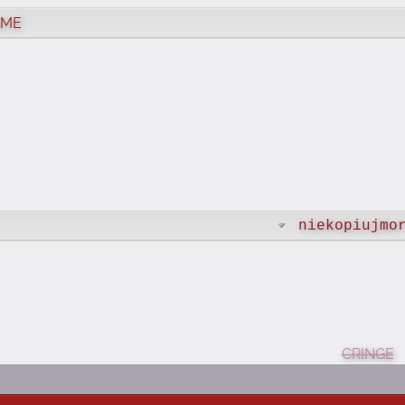
IME
niekopiujmor
CRINGE