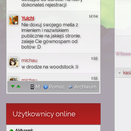
dokonałeś rejestracji
12:04
Yuichi
Nie doxuj swojego meila z
imieniem i nazwiskiem
publicznie na jakiejś stronie,
zaleje Cie gównospam od
botów :D
Witaaa
1:55
michau
w drodze na woodstock :))
kas
1:55
michau
jutro wbije na discord
M
Pomoc
Archiwum
1:55
michau
dzięki wam uczyłem się
angielskiego i wgl
Użytkownicy online
komputerowo rzeczy robić i
tak no się złożyło że mi
wróciły wszystkie
Aktywni: