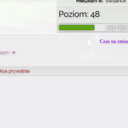
Mieszkam w:
owsiance
Poziom: 48
2010 / 6000
Czas na zmia
aam ~♥
iksa prywatnie