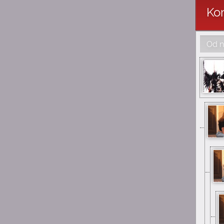
Kom
1:53
michau
w gimnazjum
Od n
1:53
michau
kiedyś byłem tutaj
uploaderem
1:53
michau
hejka
13:34
YuuNaSan
Ano, ciągle jest jakieś życie
:D
11:58
rockcat
Łoo ciągle jest tu
jakieś życie! Dawno tu nie
byłem :-)
23:08