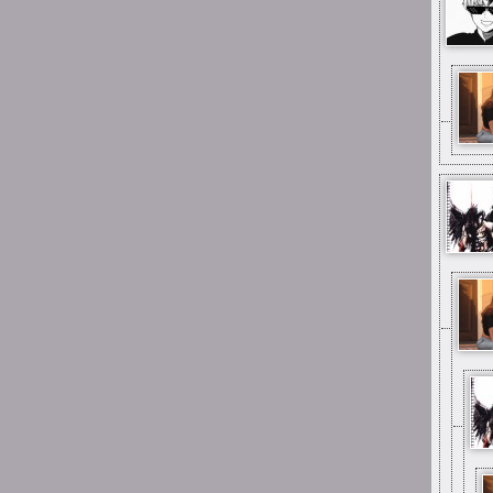
mimo wszystko
15:25
Mai_Chan
aż się wzruszyłam gdy
zobaczyłam, że ta strona
(choć martwa) to jeszcze
stoi:--) a do tego umiałam
się zalogować! pamiętam
jak za dzieciaka tu jakieś
głupoty pisałam;;;
12:33
Xing
Big mistake, pal
0:59
Suicide is painless
I jestem tu od dawna
pierwszy raz
0:57
Suicide is painless
Parę razy