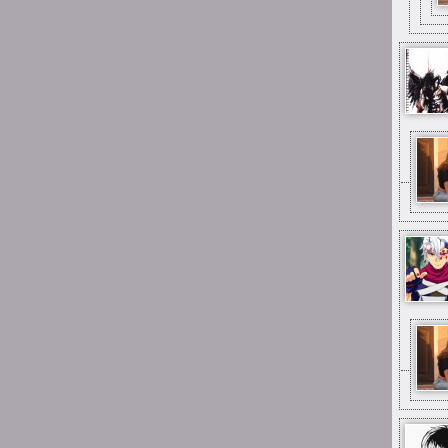
Suicide is painless
Jak samopoczucie u Was
teraz ludzie?
23:07
Suicide is painless
A że błąd to wiem to
23:03
Suicide is painless
Z tego tu muzeum tak
nazywanego
23:03
Suicide is painless
Mimo wszystko miłe ma się
stąd wspomnienia
22:58
Suicide is painless
Mimo wszystko chyba tak,
tak jest u mnie również
15:26
Mai_Chan
same miłe wspomnienia