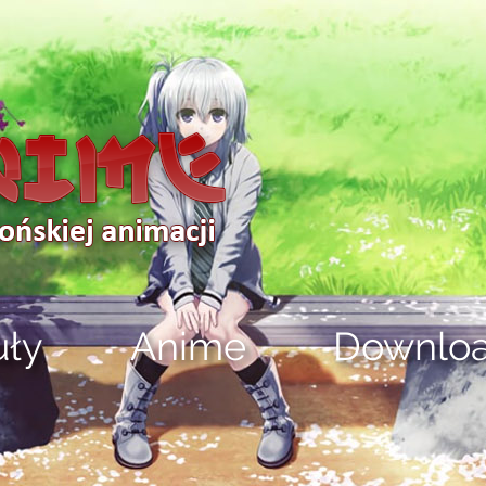
uły
Anime
Downlo