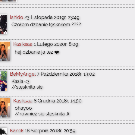
Ishido
23 Listopada 2019r. 23:49
Czołem dzbanie tęskniłem ????
Kasiksaa
1 Lutego 2020r. 8:09
hej dzbanie ja tez ❤️
BeMyAngel
7 Października 2018r. 13:02
Kasia <3
//stęskniła się
Kasiksaa
8 Grudnia 2018r. 14:50
ohayoo
//również sie stęskniła :((
Kanek
18 Sierpnia 2018r. 20:59