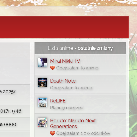
Lista anime
- ostatnie zmiany
Mirai Nikki TV
Obejrzałam to anime
Death Note
Obejrzałam to anime
 2025r.
ReLIFE
Planuję obejrzeć
017r. 9:46
Boruto: Naruto Next
ia 0000
Generations
Obejrzałam 1 z 0 odcinków