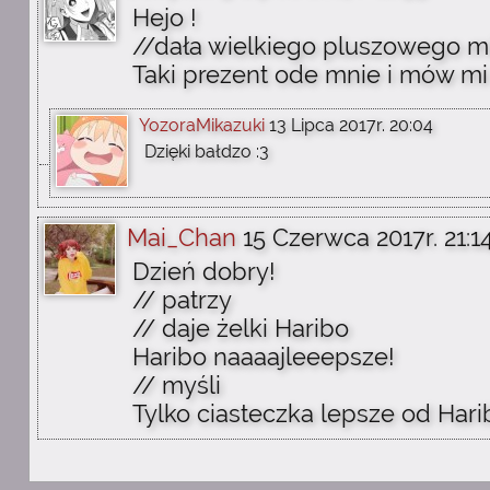
Hejo !
//dała wielkiego pluszowego mis
Taki prezent ode mnie i mów mi
YozoraMikazuki
13 Lipca 2017r. 20:04
Dzięki bałdzo :3
Mai_Chan
15 Czerwca 2017r. 21:1
Dzień dobry!
// patrzy
// daje żelki Haribo
Haribo naaaajleeepsze!
// myśli
Tylko ciasteczka lepsze od Hari