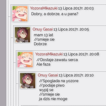
YozoraMikazuki
13 Lipca 2017r. 20:03
Dobry, a dobrze, a u pana?
Onuy Gasai
13 Lipca 2017r. 20:05
mam 13 lat
//smieje sie
Dobrze
YozoraMikazuki
13 Lipca 2017r. 20:08
//Dostaje zawału serca
Ale faza
Onuy Gasai
13 Lipca 2017r. 20:10
//Spoglada na yozore
//podaje piwo
wypij se
//smieje sie
ja dzis nie moge