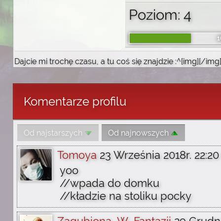
Poziom: 4
1
Dajcie mi trochę czasu, a tu coś się znajdzie :^[img][/img
Komentarze profilu
Od najstarszych
Od najnowszych
Tomoya
23 Września 2018r. 22:20
yoo
//wpada do domku
//kładzie na stoliku pocky