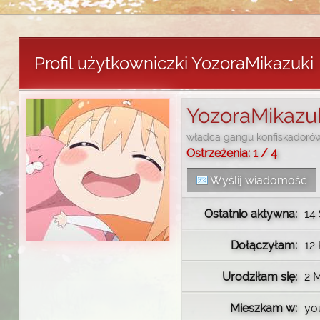
Profil użytkowniczki YozoraMikazuki
YozoraMikazu
władca gangu konfiskadoró
Ostrzeżenia: 1 / 4
Wyślij wiadomość
Ostatnio aktywna:
14 
Dołączyłam:
12 
Urodziłam się:
2 
Mieszkam w:
yo