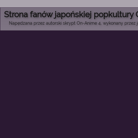
Strona fanów japońskiej popkultury
Napędzana przez autorski skrypt On-Anime 4, wykonany przez je