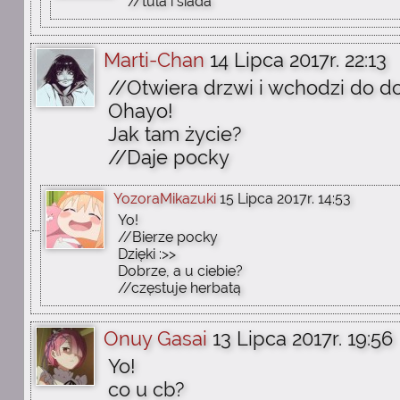
//tula i siada
Marti-Chan
14 Lipca 2017r. 22:13
//Otwiera drzwi i wchodzi do 
Ohayo!
Jak tam życie?
//Daje pocky
YozoraMikazuki
15 Lipca 2017r. 14:53
Yo!
//Bierze pocky
Dzięki :>>
Dobrze, a u ciebie?
//częstuje herbatą
Onuy Gasai
13 Lipca 2017r. 19:56
Yo!
co u cb?