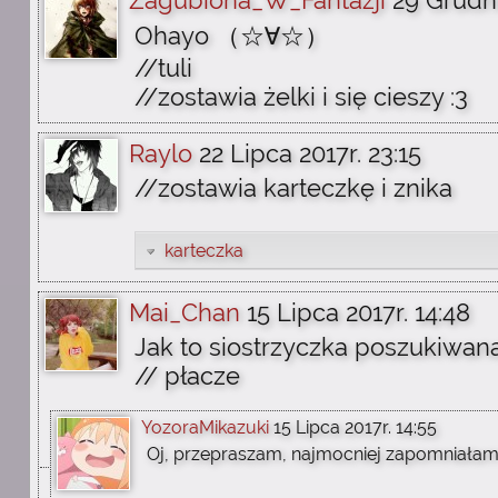
Zagubiona_W_Fantazji
29 Grudni
Ohayo （☆∀☆）
//tuli
//zostawia żelki i się cieszy :3
Raylo
22 Lipca 2017r. 23:15
//zostawia karteczkę i znika
karteczka
Mai_Chan
15 Lipca 2017r. 14:48
Jak to siostrzyczka poszukiwana
// płacze
YozoraMikazuki
15 Lipca 2017r. 14:55
Oj, przepraszam, najmocniej zapomniałam :