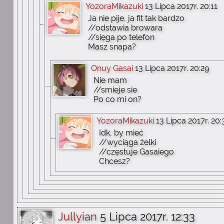
YozoraMikazuki
13 Lipca 2017r. 20:11
Ja nie pije, ja fit tak bardzo
//odstawia browara
//sięga po telefon
Masz snapa?
Onuy Gasai
13 Lipca 2017r. 20:29
Nie mam
//smieje sie
Po co mi on?
YozoraMikazuki
13 Lipca 2017r. 20:
Idk, by mieć
//wyciąga żelki
//częstuje Gasaiego
Chcesz?
Jullyian
5 Lipca 2017r. 12:33