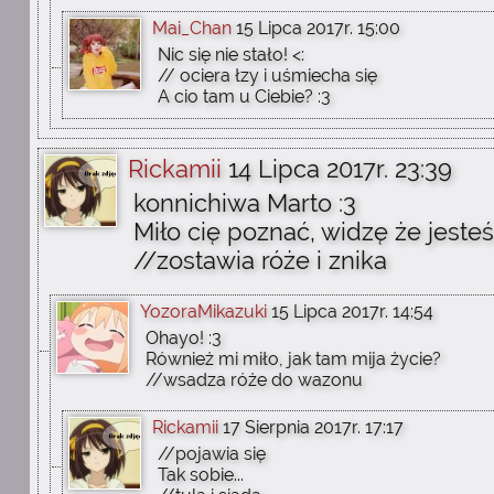
Mai_Chan
15 Lipca 2017r. 15:00
Nic się nie stało! <:
// ociera łzy i uśmiecha się
A cio tam u Ciebie? :3
Rickamii
14 Lipca 2017r. 23:39
konnichiwa Marto :3
Miło cię poznać, widzę że jeste
//zostawia róże i znika
YozoraMikazuki
15 Lipca 2017r. 14:54
Ohayo! :3
Również mi miło, jak tam mija życie?
//wsadza róże do wazonu
Rickamii
17 Sierpnia 2017r. 17:17
//pojawia się
Tak sobie...