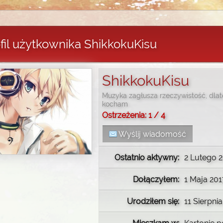
fil użytkownika ShikkokuKisu
ShikkokuKisu
Muzyka zagłusza rzeczywistość, dlat
kocham
Ostrzeżenia: 1 / 4
Wyślij wiadomość
Ostatnio aktywny:
2 Lutego 2
Dołączyłem:
1 Maja 2017
Urodziłem się:
11 Sierpni