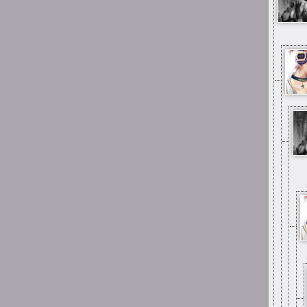
Suicide is painless
Jak samopoczucie u Was
teraz ludzie?
23:07
Suicide is painless
A że błąd to wiem to
23:03
Suicide is painless
Z tego tu muzeum tak
nazywanego
23:03
Suicide is painless
Mimo wszystko miłe ma się
stąd wspomnienia
22:58
Suicide is painless
Mimo wszystko chyba tak,
tak jest u mnie również
15:26
Mai_Chan
same miłe wspomnienia