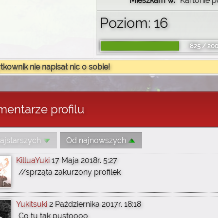
Mieszkam w:
Kartonie p
Poziom: 16
825 / 20
kownik nie napisał nic o sobie!
entarze profilu
ajstarszych
Od najnowszych
KilluaYuki
17 Maja 2018r. 5:27
//sprząta zakurzony profilek
Yukitsuki
2 Października 2017r. 18:18
Co tu tak pustoooo