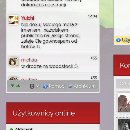
dokonałeś rejestracji
12:04
Yuichi
Nie doxuj swojego meila z
imieniem i nazwiskiem
publicznie na jakiejś stronie,
Użyt
zaleje Cie gównospam od
botów :D
1:55
michau
Kom
w drodze na woodstock :))
1:55
michau
Od n
jutro wbije na discord
M
Pomoc
Archiwum
1:55
michau
dzięki wam uczyłem się
angielskiego i wgl
Użytkownicy online
komputerowo rzeczy robić i
tak no się złożyło że mi
wróciły wszystkie
Aktywni: