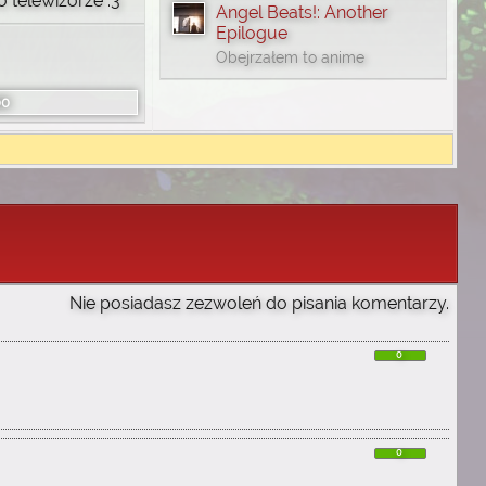
o telewizorze :3
Angel Beats!: Another
Epilogue
Obejrzałem to anime
00
Nie posiadasz zezwoleń do pisania komentarzy.
0
0