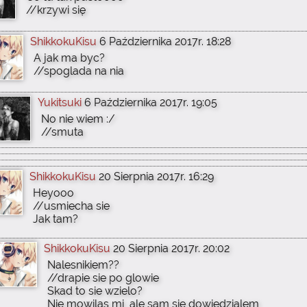
//krzywi się
ShikkokuKisu
6 Października 2017r. 18:28
A jak ma byc?
//spoglada na nia
Yukitsuki
6 Października 2017r. 19:05
No nie wiem :/
//smuta
ShikkokuKisu
20 Sierpnia 2017r. 16:29
Heyooo
//usmiecha sie
Jak tam?
ShikkokuKisu
20 Sierpnia 2017r. 20:02
Nalesnikiem??
//drapie sie po glowie
Skad to sie wzielo?
Nie mowilas mi, ale sam sie dowiedzialem