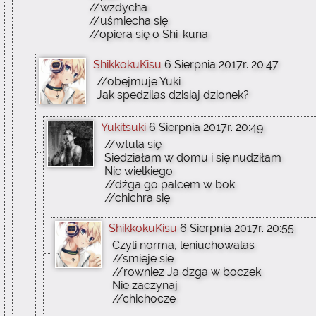
//wzdycha
//uśmiecha się
//opiera się o Shi-kuna
ShikkokuKisu
6 Sierpnia 2017r. 20:47
//obejmuje Yuki
Jak spedzilas dzisiaj dzionek?
Yukitsuki
6 Sierpnia 2017r. 20:49
//wtula się
Siedziałam w domu i się nudziłam
Nic wielkiego
//dźga go palcem w bok
//chichra się
ShikkokuKisu
6 Sierpnia 2017r. 20:55
Czyli norma, leniuchowalas
//smieje sie
//rowniez Ja dzga w boczek
Nie zaczynaj
//chichocze