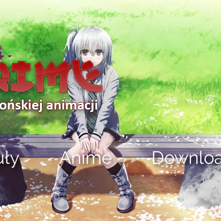
uły
Anime
Downlo