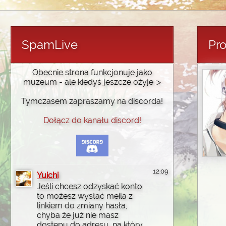
SpamLive
Pro
Obecnie strona funkcjonuje jako
muzeum - ale kiedyś jeszcze ożyje :>
Tymczasem zapraszamy na discorda!
Dołącz do kanału discord!
12:09
Yuichi
Jeśli chcesz odzyskać konto
to możesz wysłać meila z
linkiem do zmiany hasła,
chyba że już nie masz
dostępu do adresu, na który