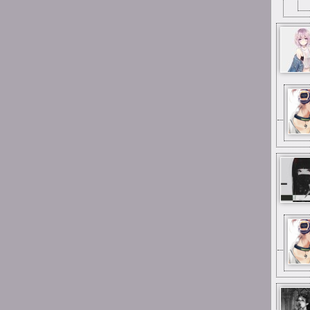
1:53
michau
w gimnazjum
1:53
michau
kiedyś byłem tutaj
uploaderem
1:53
michau
hejka
13:34
YuuNaSan
Ano, ciągle jest jakieś życie
:D
11:58
rockcat
Łoo ciągle jest tu
jakieś życie! Dawno tu nie
byłem :-)
23:08