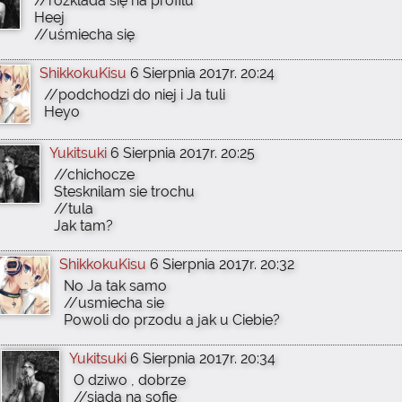
//rozklada się na profilu
Heej
//uśmiecha się
ShikkokuKisu
6 Sierpnia 2017r. 20:24
//podchodzi do niej i Ja tuli
Heyo
Yukitsuki
6 Sierpnia 2017r. 20:25
//chichocze
Stesknilam sie trochu
//tula
Jak tam?
ShikkokuKisu
6 Sierpnia 2017r. 20:32
No Ja tak samo
//usmiecha sie
Powoli do przodu a jak u Ciebie?
Yukitsuki
6 Sierpnia 2017r. 20:34
O dziwo , dobrze
//siada na sofie