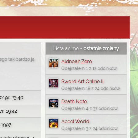
Lista anime
- ostatnie zmiany
ego tak bardzo ją
Aldnoah.Zero
Obejrzałem 1 z 12 odcinków
Sword Art Online II
Obejrzałem 18 z 24 odcinków
019r. 23:40
Death Note
Obejrzałem 4 z 37 odcinków
r. 19:42
Accel World
a 1997
Obejrzałem 3 z 24 odcinków