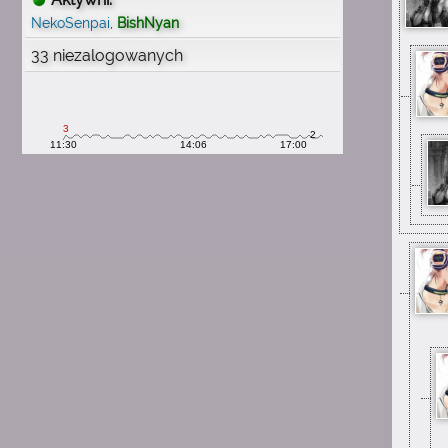
wspomnienia
NekoSenpai
,
BishNyan
1:54
33 niezalogowanych
michau
mam mnóstwo wspomnień
z tą stroną
1:54
michau
proszę o wiadomość e mail
1:54
michau
chciałbym odzyskać konto
1:54
michau
nieuchwytnyuchwyt
1:54
michau
pamiętam swój nick
1:54
michau
mam 29 lat teraz