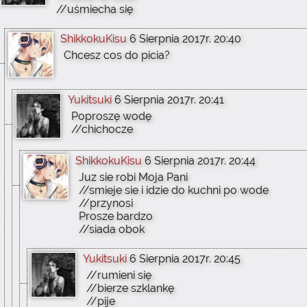
//uśmiecha się
ShikkokuKisu
6 Sierpnia 2017r. 20:40
Chcesz cos do picia?
Yukitsuki
6 Sierpnia 2017r. 20:41
Poproszę wodę
//chichocze
ShikkokuKisu
6 Sierpnia 2017r. 20:44
Juz sie robi Moja Pani
//smieje sie i idzie do kuchni po wode
//przynosi
Prosze bardzo
//siada obok
Yukitsuki
6 Sierpnia 2017r. 20:45
//rumieni się
//bierze szklankę
//pije