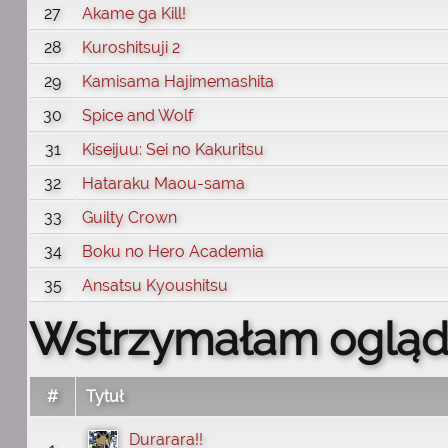
27
Akame ga Kill!
28
Kuroshitsuji 2
29
Kamisama Hajimemashita
30
Spice and Wolf
31
Kiseijuu: Sei no Kakuritsu
32
Hataraku Maou-sama
33
Guilty Crown
34
Boku no Hero Academia
35
Ansatsu Kyoushitsu
Wstrzymałam ogląd
#
Tytuł
Durarara!!