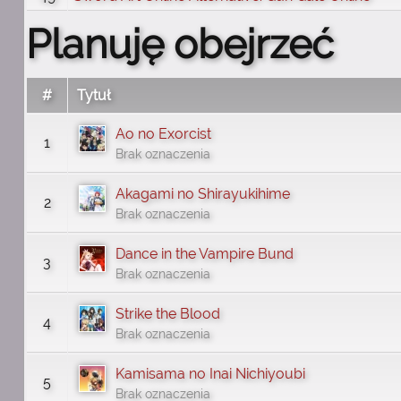
Planuję obejrzeć
#
Tytuł
Ao no Exorcist
1
Brak oznaczenia
Akagami no Shirayukihime
2
Brak oznaczenia
Dance in the Vampire Bund
3
Brak oznaczenia
Strike the Blood
4
Brak oznaczenia
Kamisama no Inai Nichiyoubi
5
Brak oznaczenia