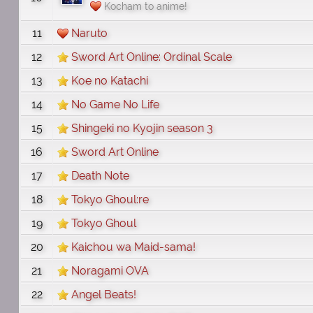
Kocham to anime!
11
Naruto
12
Sword Art Online: Ordinal Scale
13
Koe no Katachi
14
No Game No Life
15
Shingeki no Kyojin season 3
16
Sword Art Online
17
Death Note
18
Tokyo Ghoul:re
19
Tokyo Ghoul
20
Kaichou wa Maid-sama!
21
Noragami OVA
22
Angel Beats!