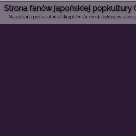
Strona fanów japońskiej popkultury
Napędzana przez autorski skrypt On-Anime 4, wykonany przez je