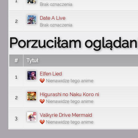
1
Brak oznaczenia
Date A Live
2
Brak oznaczenia
Porzuciłam oglądan
#
Tytuł
Elfen Lied
1
Nienawidzę tego anime
Higurashi no Naku Koro ni
2
Nienawidzę tego anime
Valkyrie Drive Mermaid
3
Nienawidzę tego anime