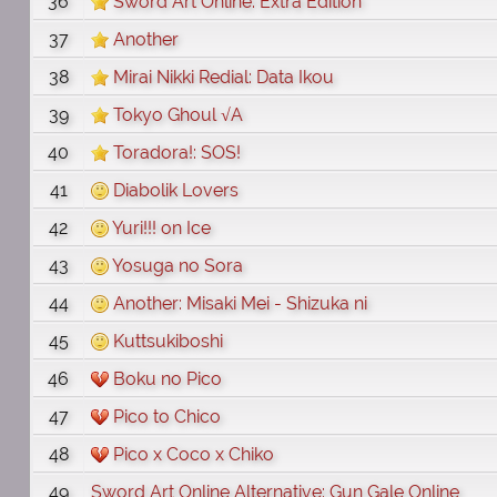
36
Sword Art Online: Extra Edition
37
Another
38
Mirai Nikki Redial: Data Ikou
39
Tokyo Ghoul √A
40
Toradora!: SOS!
41
Diabolik Lovers
42
Yuri!!! on Ice
43
Yosuga no Sora
44
Another: Misaki Mei - Shizuka ni
45
Kuttsukiboshi
46
Boku no Pico
47
Pico to Chico
48
Pico x Coco x Chiko
49
Sword Art Online Alternative: Gun Gale Online