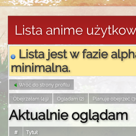
Lista anime użytko
Lista jest w fazie alph
minimalna.
Wróć do strony profilu
Obejrzałam (49)
Oglądam (2)
Planuję obejrzeć (3
Aktualnie oglądam
#
Tytuł