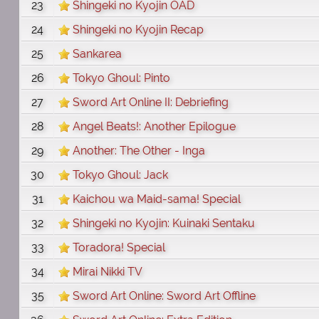
23
Shingeki no Kyojin OAD
24
Shingeki no Kyojin Recap
25
Sankarea
26
Tokyo Ghoul: Pinto
27
Sword Art Online II: Debriefing
28
Angel Beats!: Another Epilogue
29
Another: The Other - Inga
30
Tokyo Ghoul: Jack
31
Kaichou wa Maid-sama! Special
32
Shingeki no Kyojin: Kuinaki Sentaku
33
Toradora! Special
34
Mirai Nikki TV
35
Sword Art Online: Sword Art Offline