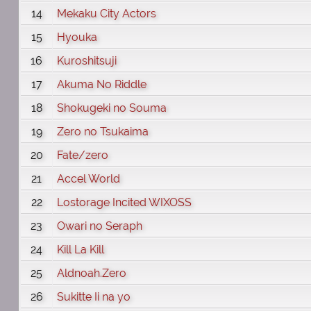
14
Mekaku City Actors
15
Hyouka
16
Kuroshitsuji
17
Akuma No Riddle
18
Shokugeki no Souma
19
Zero no Tsukaima
20
Fate/zero
21
Accel World
22
Lostorage Incited WIXOSS
23
Owari no Seraph
24
Kill La Kill
25
Aldnoah.Zero
26
Sukitte Ii na yo