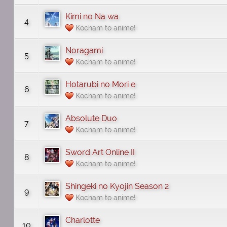
Kimi no Na wa
4
Kocham to anime!
Noragami
5
Kocham to anime!
Hotarubi no Mori e
6
Kocham to anime!
Absolute Duo
7
Kocham to anime!
Sword Art Online II
8
Kocham to anime!
Shingeki no Kyojin Season 2
9
Kocham to anime!
Charlotte
10