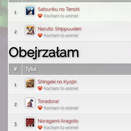
Satsuriku no Tenshi
1
Kocham to anime!
Naruto: Shippuuden
2
Kocham to anime!
Obejrzałam
#
Tytuł
Shingeki no Kyojin
1
Kocham to anime!
Toradora!
2
Kocham to anime!
Noragami Aragoto
3
Kocham to anime!