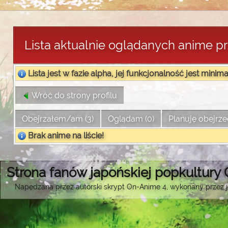
Lista aktualnie oglądanych anime 
Lista jest w fazie alpha, jej funkcjonalność jest minima
Wróć do strony profilu
Obejrzałem/am (3)
Oglądam (0)
Planuję obejrzeć
Brak anime na liście!
Strona fanów japońskiej popkultury
Napędzana przez autorski skrypt On-Anime 4, wykonany przez je