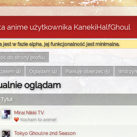
sta anime użytkownika KanekiHalfGhoul
a jest w fazie alpha, jej funkcjonalność jest minimalna.
ć do strony profilu
załem (4)
Oglądam (4)
Planuję obejrzeć (5)
Wstrzym
ualnie oglądam
Tytuł
Mirai Nikki TV
Kocham to anime!
Tokyo Ghoul:re 2nd Season