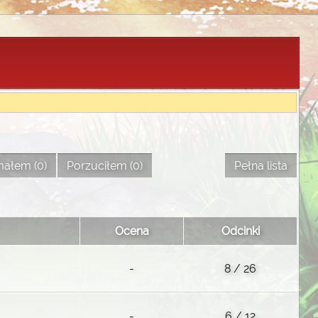
ałem (0)
Porzuciłem (0)
Pełna lista
Ocena
Odcinki
-
8 / 26
-
6 / 12