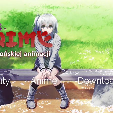
uły
Anime
Downlo