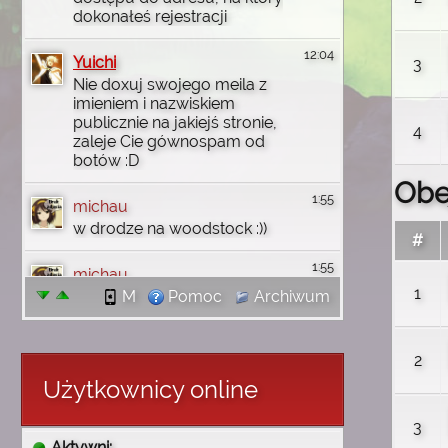
dokonałeś rejestracji
12:04
Yuichi
3
Nie doxuj swojego meila z
imieniem i nazwiskiem
publicznie na jakiejś stronie,
4
zaleje Cie gównospam od
botów :D
Obe
1:55
michau
w drodze na woodstock :))
#
1:55
michau
1
jutro wbije na discord
M
Pomoc
Archiwum
1:55
michau
2
dzięki wam uczyłem się
angielskiego i wgl
Użytkownicy online
komputerowo rzeczy robić i
tak no się złożyło że mi
3
wróciły wszystkie
Aktywni: