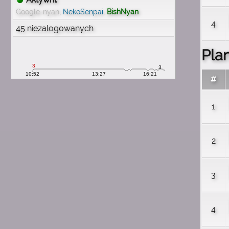
wspomnienia
Google-nyan
,
NekoSenpai
,
BishNyan
4
1:54
45 niezalogowanych
michau
mam mnóstwo wspomnień
z tą stroną
Pla
1:54
michau
#
proszę o wiadomość e mail
1:54
1
michau
chciałbym odzyskać konto
1:54
2
michau
nieuchwytnyuchwyt
3
1:54
michau
pamiętam swój nick
4
1:54
michau
mam 29 lat teraz