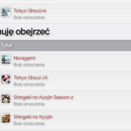
Tokyo Ghoul:re
Brak oznaczenia
nuję obejrzeć
Tytuł
Noragami
Brak oznaczenia
Tokyo Ghoul √A
Brak oznaczenia
Shingeki no Kyojin Season 2
Brak oznaczenia
Shingeki no Kyojin
Brak oznaczenia