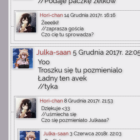
//Podaje paczkę żelków
Hori-chan
14 Grudnia 2017r. 16:16
Żeeelki!
//zaprasza gościa
Czo cię tu sprowadza?
Julka-saan
5 Grudnia 2017r. 22:0
Yoo
Troszku się tu pozmienialo
Ładny ten avek
//tyka
Hori-chan
8 Grudnia 2017r. 21:53
Dziękuje <33
//uśmiecha się
Czo się pozmieniało Julkaaa?
Julka-saan
3 Czerwca 2018r. 22:03