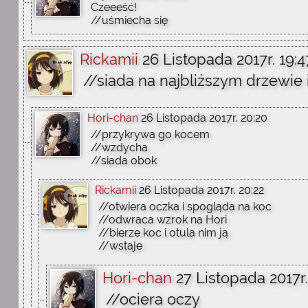
Czeeeść!
//uśmiecha się
Rickamii
26 Listopada 2017r. 19:4
//siada na najbliższym drzewie 
Hori-chan
26 Listopada 2017r. 20:20
//przykrywa go kocem
//wzdycha
//siada obok
Rickamii
26 Listopada 2017r. 20:22
//otwiera oczka i spogląda na koc
//odwraca wzrok na Hori
//bierze koc i otula nim ją
//wstaje
Hori-chan
27 Listopada 2017r.
//ociera oczy