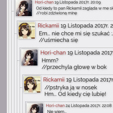
Hori-chan
19 Listopada 2017r. 20:09
Od kiedy to pan Rickamii zagląda w me 
//robi zdziwioną minę
Rickamii
19 Listopada 2017r. 2
Em... nie chce mi się szukać 
//uśmiecha się
Hori-chan
19 Listopada 2017r
Hmm?
//przechyla głowę w bok
Rickamii
19 Listopada 2017r
//pstryka ją w nosek
Hm... Od kiedy cię lubię!
Hori-chan
24 Listopada 2017r. 22:08
Nie wiem...