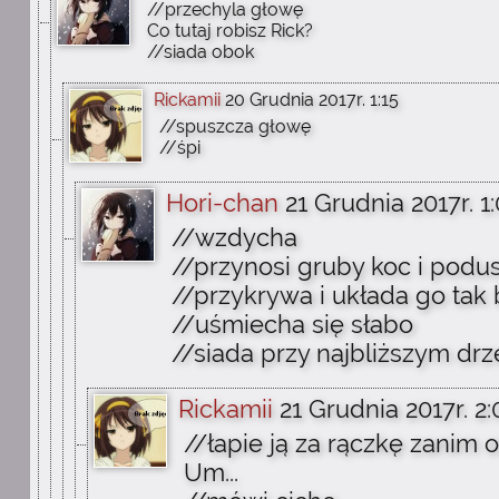
//przechyla głowę
Co tutaj robisz Rick?
//siada obok
Rickamii
20 Grudnia 2017r. 1:15
//spuszcza głowę
//śpi
Hori-chan
21 Grudnia 2017r. 1:
//wzdycha
//przynosi gruby koc i podu
//przykrywa i układa go tak 
//uśmiecha się słabo
//siada przy najbliższym dr
Rickamii
21 Grudnia 2017r. 2:
//łapie ją za rączkę zanim 
Um...