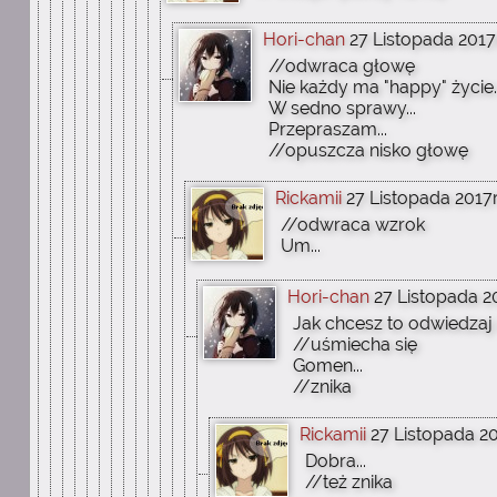
Hori-chan
27 Listopada 2017r
//odwraca głowę
Nie każdy ma "happy" życie..
W sedno sprawy...
Przepraszam...
//opuszcza nisko głowę
Rickamii
27 Listopada 2017r
//odwraca wzrok
Um...
Hori-chan
27 Listopada 20
Jak chcesz to odwiedzaj m
//uśmiecha się
Gomen...
//znika
Rickamii
27 Listopada 20
Dobra...
//też znika