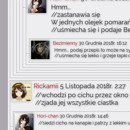
Hmm...
//zastanawia się
W jednych olejek pomarań
//uśmiecha się i podaje 
Bezimienny
30 Grudnia 2018r. 16:12
Hmm... podaj przepis to może na sy
//uśmiecha się lekko i grzeje łapki
Rickamii
5 Listopada 2018r. 2:27
//wchodzi po cichu przez okno
//zjada jej wszystkie ciastka
Hori-chan
30 Grudnia 2018r. 14:46
//siedzi cicho na kanapie i patrzy z lekk