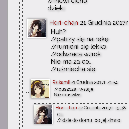
//mówi cicho
dzięki
Hori-chan
21 Grudnia 2017r.
Huh?
//patrzy się na rękę
//rumieni się lekko
//odwraca wzrok
Nie ma za co...
//uśmiecha się
Rickamii
21 Grudnia 2017r. 21:54
//puszcza i wstaje
Nie musiałaś
Hori-chan
22 Grudnia 2017r. 15:38
Ok.
//idzie do domu, bo jej zimno