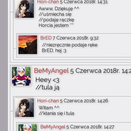
Hori-chan
5 Czerwca 2018r. 14:31
Awww. Dziękuję ^^
//uśmiecha się
//podaję rączkę
Horcia jestem *'*
BrED
7 Czerwca 2018r. 9:32
//niezręcznie podaje ręke
BrED, hej :3
BeMyAngel
5 Czerwca 2018r. 14:
Heey <3
//tula ją
Hori-chan
5 Czerwca 2018r. 14:26
Witam ^^
//kłania się i tula
BeMyAngel
5 Czerwca 2018r. 14:27