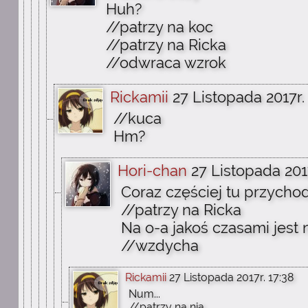
Huh?
//patrzy na koc
//patrzy na Ricka
//odwraca wzrok
Rickamii
27 Listopada 2017r.
//kuca
Hm?
Hori-chan
27 Listopada 2017
Coraz częściej tu przychodz
//patrzy na Ricka
Na o-a jakoś czasami jest n
//wzdycha
Rickamii
27 Listopada 2017r. 17:38
Num...
//patrzy na nią