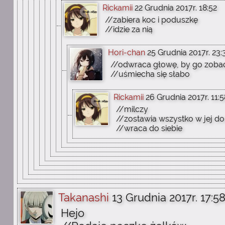
Rickamii
22 Grudnia 2017r. 18:52
//zabiera koc i poduszkę
//idzie za nią
Hori-chan
25 Grudnia 2017r. 23:
//odwraca głowę, by go zoba
//uśmiecha się słabo
Rickamii
26 Grudnia 2017r. 11:5
//milczy
//zostawia wszystko w jej d
//wraca do siebie
Takanashi
13 Grudnia 2017r. 17:5
Hejo