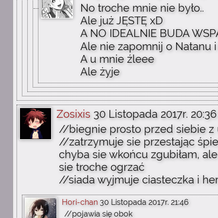
No troche mnie nie było..
Ale już JĘSTĘ xD
A NO IDEALNIE BUDA WSPANIAŁY ( ͡°
Ale nie zapomnij o Natanu i
A u mnie źleee
Ale żyje
Zosixis
30 Listopada 2017r. 20:36
//biegnie prosto przed siebie 
//zatrzymuje sie przestając śp
chyba sie wkońcu zgubiłam, ale 
sie troche ogrzać
//siada wyjmuje ciasteczka i he
Hori-chan
30 Listopada 2017r. 21:46
//pojawia się obok