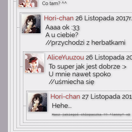
Co tam? ^^
Hori-chan
26 Listopada 2017r.
Aaaa ok :33
A u ciebie?
//przychodzi z herbatkami
AliceYuuzou
26 Listopada 20
To super jak jest dobrze :>
U mnie nawet spoko
//uśmiecha się
Hori-chan
27 Listopada 2017
Hehe...
Masz jakiegoś chłopaczka ?? *lenny* xD