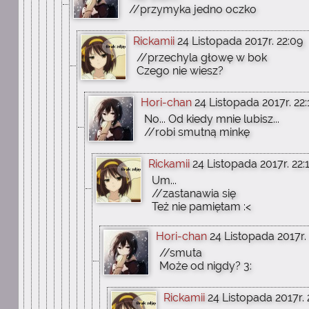
//przymyka jedno oczko
Rickamii
24 Listopada 2017r. 22:09
//przechyla głowę w bok
Czego nie wiesz?
Hori-chan
24 Listopada 2017r. 22:
No... Od kiedy mnie lubisz...
//robi smutną minkę
Rickamii
24 Listopada 2017r. 22:
Um...
//zastanawia się
Też nie pamiętam :<
Hori-chan
24 Listopada 2017r. 
//smuta
Może od nigdy? 3:
Rickamii
24 Listopada 2017r. 