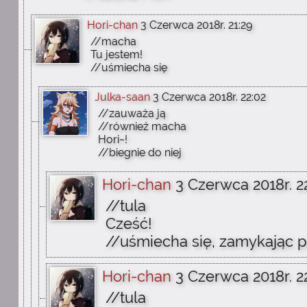
Hori-chan
3 Czerwca 2018r. 21:29
//macha
Tu jestem!
//uśmiecha się
Julka-saan
3 Czerwca 2018r. 22:02
//zauważa ją
//również macha
Hori~!
//biegnie do niej
Hori-chan
3 Czerwca 2018r. 2
//tula
Cześć!
//uśmiecha się, zamykając p
Hori-chan
3 Czerwca 2018r. 2
//tula