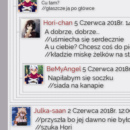
Cu tam?
//głaszcze ją po główce
Hori-chan
5 Czerwca 2018r. 1
A dobrze, dobrze...
//uśmiecha się serdecznie
A u ciebie? Chcesz coś do pi
//kładzie miskę żelków na st
BeMyAngel
5 Czerwca 2018r
Napiłabym się soczku
//siada na kanapie
Julka-saan
2 Czerwca 2018r. 12:0
//przyszła bo jej dawno nie był
//szuka Hori