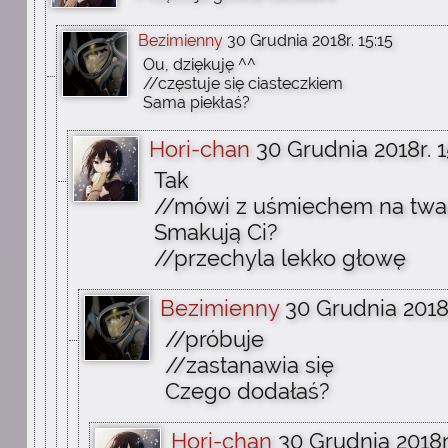
Bezimienny
30 Grudnia 2018r. 15:15
Ou, dziękuję ^^
//częstuje się ciasteczkiem
Sama piekłaś?
Hori-chan
30 Grudnia 2018r. 1
Tak
//mówi z uśmiechem na twa
Smakują Ci?
//przechyla lekko głowę
Bezimienny
30 Grudnia 2018r
//próbuje
//zastanawia się
Czego dodałaś?
Hori-chan
30 Grudnia 2018r