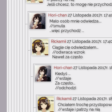
Jeśli chcesz, to mogę nie przychod
Hori-chan
27 Listopada 2017r. 17:4
Mało osób mnie odwiedza....
//smuta
...więc przychodź ...
Rickamii
27 Listopada 2017r. 17:4
Ciągle cię odwiedzałem...
//odwraca wzrok
Nawet za często
Hori-chan
27 Listopada 2017r. 1
Kiedyś ...
//wstaje
Za często...
//odchodzi
Rickamii
27 Listopada 2017r. 18
Chciałem trochę przystopow
//wstaje i patrzy na nią