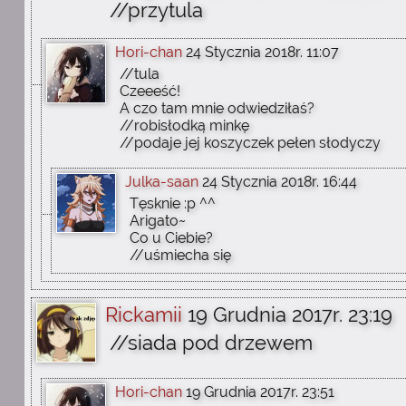
//przytula
Hori-chan
24 Stycznia 2018r. 11:07
//tula
Czeeeść!
A czo tam mnie odwiedziłaś?
//robisłodką minkę
//podaje jej koszyczek pełen słodyczy
Julka-saan
24 Stycznia 2018r. 16:44
Tęsknie :p ^^
Arigato~
Co u Ciebie?
//uśmiecha się
Rickamii
19 Grudnia 2017r. 23:19
//siada pod drzewem
Hori-chan
19 Grudnia 2017r. 23:51