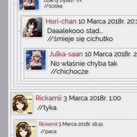
Dzie ty byłaś? >.<
//ściska
Hori-chan
10 Marca 2018r. 20:
Daaalekooo stąd...
//śmieje się cichutko
Julka-saan
10 Marca 2018r. 2
No właśnie chyba tak
//chichocze
Rickamii
3 Marca 2018r. 1:00
//tyka
Rickamii
3 Marca 2018r. 16:41
//paca