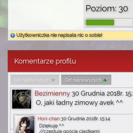
Poziom: 30
Użytkowniczka nie napisała nic o sobie!
Komentarze profilu
Od najstarszych
Od najnowszych
Bezimienny
30 Grudnia 2018r. 15
O, jaki ładny zimowy avek ^^
Hori-chan
30 Grudnia 2018r. 15:14
Dziękuję ^^
//częstuje gościa ciastkami