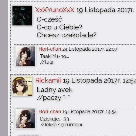
XxXYunoXxX
19 Listopada 2017r.
C-cześć
C-co u Ciebie?
Chcesz czekoladę?
Hori-chan
24 Listopada 2017r. 22:07
Taak! Yu-no...
//tula
Rickamii
19 Listopada 2017r. 12:5
Ładny avek
//paczy *-*
Hori-chan
19 Listopada 2017r. 14:54
Dziękuje... :33
//lekko się rumieni