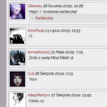
Okinoku
28 Grudnia 2015r. 20:28
Hejo! :) *zostawia karteczkę*
Karteczka
EmoTsuki
13 Lipca 2015r. 21:53
[*]
tornadoo123
31 Maja 2015r. 7:15
Zrób 2 serię Mirai Nikki! ;d
Cut
28 Sierpnia 2014r. 0:13
Yoo~
AlleyMartyrs
27 Sierpnia 2014r. 23:45
Cesiu <3