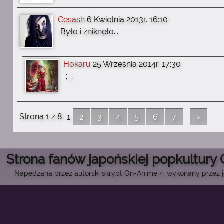
Cesash
6 Kwietnia 2013r. 16:10
Było i zniknęło...
Hokaru
25 Września 2014r. 17:30
;_;
Strona 1 z 8
1
2
3
4
5
6
7
»
Strona fanów japońskiej popkultury
Napędzana przez autorski skrypt On-Anime 4, wykonany przez je