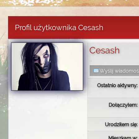
Profil użytkownika Cesash
Cesash
...
Wyślij wiadomo
Ostatnio aktywny:
Dołączyłem:
Urodziłem się:
Mieszkam w: