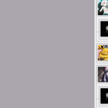
1:53
michau
w gimnazjum
1:53
michau
kiedyś byłem tutaj
uploaderem
1:53
michau
hejka
13:34
YuuNaSan
Ano, ciągle jest jakieś życie
:D
11:58
rockcat
Łoo ciągle jest tu
jakieś życie! Dawno tu nie
byłem :-)
23:08