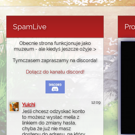
SpamLive
Pro
Obecnie strona funkcjonuje jako
muzeum - ale kiedyś jeszcze ożyje :>
Tymczasem zapraszamy na discorda!
Dołącz do kanału discord!
12:09
Yuichi
Jeśli chcesz odzyskać konto
to możesz wysłać meila z
linkiem do zmiany hasła,
chyba że już nie masz
dostępu do adresu, na który