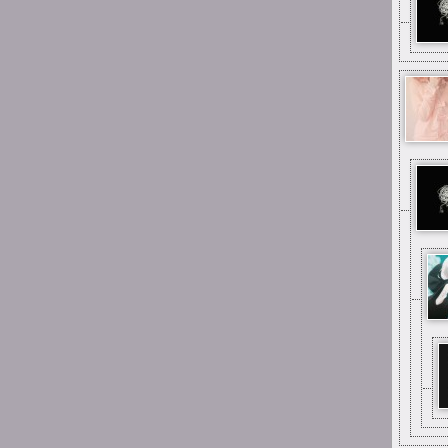
0:57
Suicide is painless
I fajnie było być dla
niektórych miłą osobą w
życiu, kiedy nie wiedzieli z
kim mają do czynienia
0:56
Suicide is painless
I udało mi się potem
spotkać większość osób co
stąd pamiętam
0:50
Suicide is painless
Było trochę dobrych chwil z
ludźmi tutaj
0:50
Suicide is painless
I czy ludzie tutaj są
0:49
Suicide is painless
Ciekawe czy ten Discord
istnieje jeszcze z tego