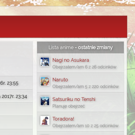
Lista anime
- ostatnie zmiany
Nagi no Asukara
Obejrzałem/am 6 z 26 odcinków
Naruto
6r. 23:55
Obejrzałem/am 5 z 220 odcinków
 2017r. 23:34
Satsuriku no Tenshi
Planuję obejrzeć
Toradora!
Obejrzałem/am 10 z 25 odcinków