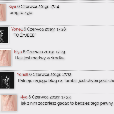
Kiya
6 Czerwca 2019r. 17:14
omg to zyje
Yonell
6 Czerwca 2019r. 17:28
"TO ŻYJEEE"
Kiya
6 Czerwca 2019r. 17:29
i tak jest martwy w środku
Yonell
6 Czerwca 2019r. 17:32
Patrząc na jego blog na Tumblr, jest chyba jakiś c
Kiya
6 Czerwca 2019r. 17:33
jak z nim zaczniesz gadac to bedziez tego pewny