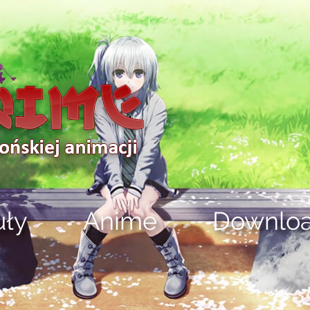
uły
Anime
Downlo