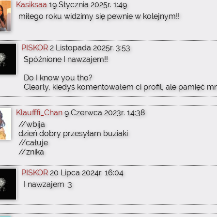
Kasiksaa
19 Stycznia 2025r. 1:49
miłego roku widzimy się pewnie w kolejnym!!
PISKOR
2 Listopada 2025r. 3:53
Spóźnione I nawzajem!!
Do I know you tho?
Clearly, kiedyś komentowałem ci profil, ale pamięć m
Klaufffi_Chan
9 Czerwca 2023r. 14:38
//wbija
dzień dobry przesyłam buziaki
//całuje
//znika
PISKOR
20 Lipca 2024r. 16:04
I nawzajem :3