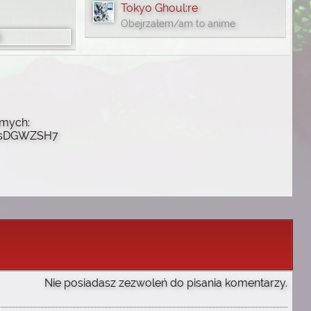
Tokyo Ghoul:re
Obejrzałem/am to anime
omych:
ypsDGWZSH7
Nie posiadasz zezwoleń do pisania komentarzy.