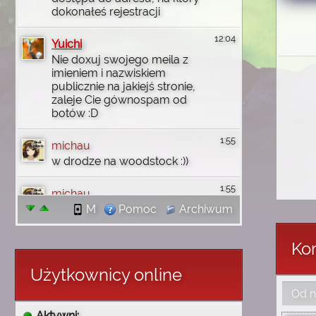
dokonałeś rejestracji
12:04
Yuichi
Nie doxuj swojego meila z
imieniem i nazwiskiem
publicznie na jakiejś stronie,
zaleje Cie gównospam od
botów :D
1:55
michau
w drodze na woodstock :))
1:55
michau
jutro wbije na discord
M
Pomoc
Archiwum
1:55
michau
Kom
dzięki wam uczyłem się
angielskiego i wgl
Użytkownicy online
komputerowo rzeczy robić i
Od n
tak no się złożyło że mi
wróciły wszystkie
Aktywni: