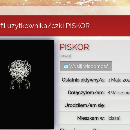
fil użytkownika/czki PISKOR
PISKOR
[cisza]
Wyślij wiadomość
Ostatnio aktywny/a:
3 Maja 202
Dołączyłem/am:
8 Września
Urodziłem/am się:
-
Mieszkam w:
[cisza]