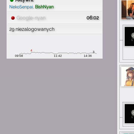
wspomnienia
NekoSenpai
,
BishNyan
1:54
michau
Google-nyan
06:02
mam mnóstwo wspomnień
29 niezalogowanych
z tą stroną
1:54
michau
proszę o wiadomość e mail
1:54
michau
chciałbym odzyskać konto
1:54
michau
nieuchwytnyuchwyt
1:54
michau
pamiętam swój nick
1:54
michau
mam 29 lat teraz