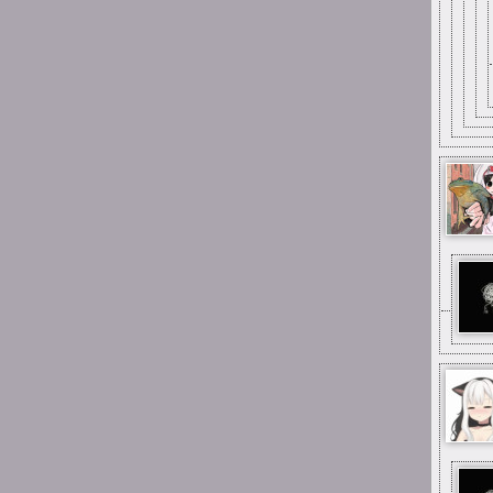
mimo wszystko
15:25
Mai_Chan
aż się wzruszyłam gdy
zobaczyłam, że ta strona
(choć martwa) to jeszcze
stoi:--) a do tego umiałam
się zalogować! pamiętam
jak za dzieciaka tu jakieś
głupoty pisałam;;;
12:33
Xing
Big mistake, pal
0:59
Suicide is painless
I jestem tu od dawna
pierwszy raz
0:57
Suicide is painless
Parę razy