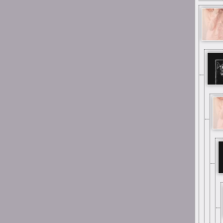
Suicide is painless
Jak samopoczucie u Was
teraz ludzie?
23:07
Suicide is painless
A że błąd to wiem to
23:03
Suicide is painless
Z tego tu muzeum tak
nazywanego
23:03
Suicide is painless
Mimo wszystko miłe ma się
stąd wspomnienia
22:58
Suicide is painless
Mimo wszystko chyba tak,
tak jest u mnie również
15:26
Mai_Chan
same miłe wspomnienia