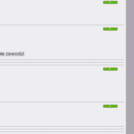
0
0
nie zawodzi
0
0