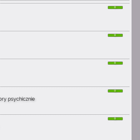
0
0
0
0
hory psychicznie
0