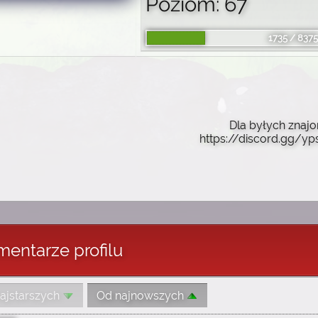
Poziom: 67
1735 / 8375
Dla byłych znaj
https://discord.gg/
entarze profilu
ajstarszych
Od najnowszych