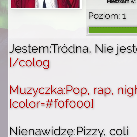
Mieszkam w:
Poziom: 1
Jestem:Tródna, Nie jes
[/colog
Muzyczka:Pop, rap, nig
[color=#f0f000]
Nienawidzę:Pizzy, coli