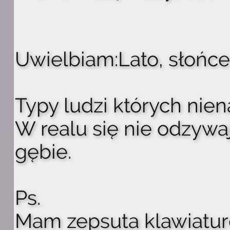
Uwielbiam:Lato, słońce,
Typy ludzi których nie
W realu się nie odzywa
gębie.
Ps.
Mam zepsuta klawiaturę