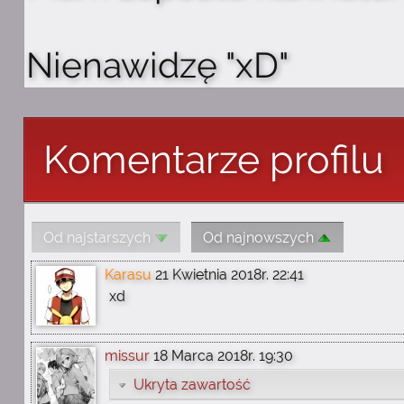
Nienawidzę "xD"
Komentarze profilu
Od najstarszych
Od najnowszych
Karasu
21 Kwietnia 2018r. 22:41
xd
missur
18 Marca 2018r. 19:30
Ukryta zawartość