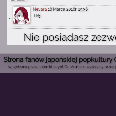
Nevara
18 Marca 2018r. 19:36
Hej
Nie posiadasz zezw
Strona fanów japońskiej popkultury
Napędzana przez autorski skrypt On-Anime 4, wykonany przez je