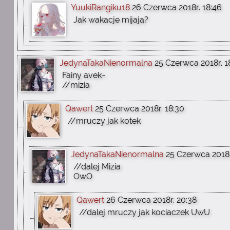
YuukiRangiku18
26 Czerwca 2018r. 18:46
Jak wakacje mijają?
JedynaTakaNienormalna
25 Czerwca 2018r. 1
Fainy avek~
//mizia
Qawert
25 Czerwca 2018r. 18:30
//mruczy jak kotek
JedynaTakaNienormalna
25 Czerwca 2018r
//dalej Mizia
OwO
Qawert
26 Czerwca 2018r. 20:38
//dalej mruczy jak kociaczek UwU