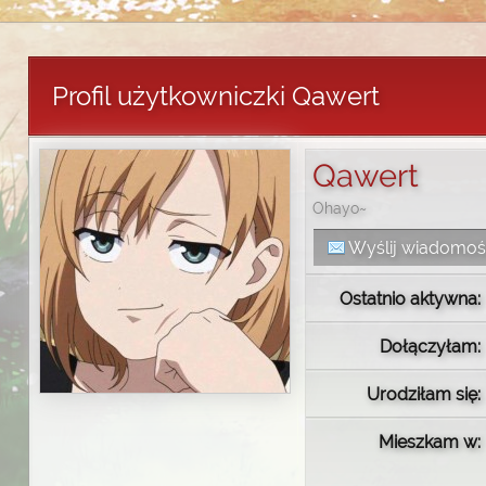
Profil użytkowniczki Qawert
Qawert
Ohayo~
Wyślij wiadomo
Ostatnio aktywna:
Dołączyłam:
Urodziłam się:
Mieszkam w: