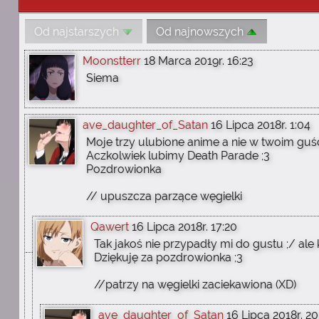
Od najstarszych
Od najnowszych
Moonstterr
18 Marca 2019r. 16:23
Siema
ave_daughter_of_Satan
16 Lipca 2018r. 1:04
Moje trzy ulubione anime a nie w twoim guśc
Aczkolwiek lubimy Death Parade ;3
Pozdrowionka
// upuszcza parzące węgielki
Qawert
16 Lipca 2018r. 17:20
Tak jakoś nie przypadły mi do gustu ;/ ale 
Dziękuję za pozdrowionka ;3
//patrzy na węgielki zaciekawiona (XD)
ave_daughter_of_Satan
16 Lipca 2018r. 20