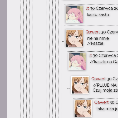
lit
30 Czerwca 201
kasłu kasłu
Qawert
30 Czerw
nie na mnie
//kaszle
lit
30 Czerwca 2
//kaszle na 
Qawert
30 Cz
//PLUJE NA 
Czuj moją zł
Qawert
30 C
Taka miła 