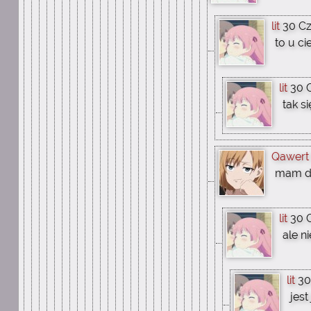
lit
30 Cz
to u c
lit
30 C
tak s
Qawert
mam dł
lit
30 C
ale n
lit
30
jest