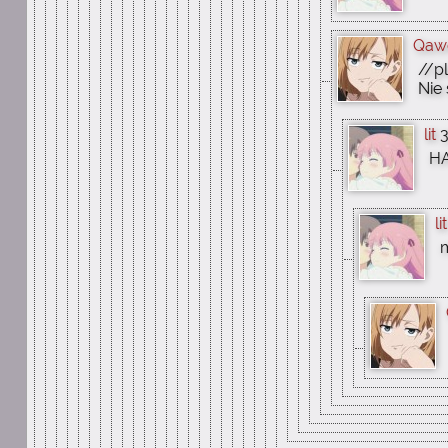
Qaw
//p
Nie 
lit
3
H
lit
m