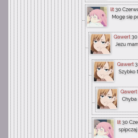
lit
30 Czerwc
Mogę się p
Qawert
30
Jezu mam
Qawert
3
Szybko t
Qawert
Chyba
lit
30 Cze
spipczaj