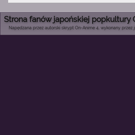
Strona fanów japońskiej popkultury
Napędzana przez autorski skrypt On-Anime 4, wykonany przez je