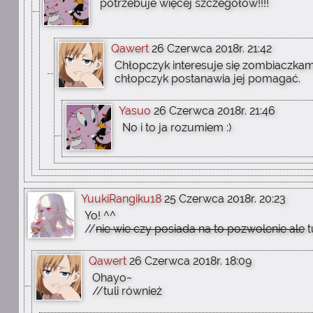
potrzebuje więcej szczegółów!!!!
Qawert
26 Czerwca 2018r. 21:42
Chłopczyk interesuje się zombiaczkami
chłopczyk postanawia jej pomagać.
Yasuo
26 Czerwca 2018r. 21:46
No i to ja rozumiem :)
YuukiRangiku18
25 Czerwca 2018r. 20:23
Yo! ^^
//
nie wie czy posiada na to pozwolenie ale
t
Qawert
26 Czerwca 2018r. 18:09
Ohayo~
//tuli również