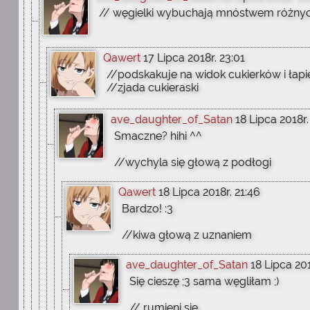
// węgielki wybuchają mnóstwem różny
Qawert
17 Lipca 2018r. 23:01
//podskakuje na widok cukierków i łapie
//zjada cukieraski
ave_daughter_of_Satan
18 Lipca 2018r.
Smaczne? hihi ^^
//wychyla się głową z podłogi
Qawert
18 Lipca 2018r. 21:46
Bardzo! :3
//kiwa głową z uznaniem
ave_daughter_of_Satan
18 Lipca 201
Się cieszę ;3 sama węgliłam ;)
// rumieni się