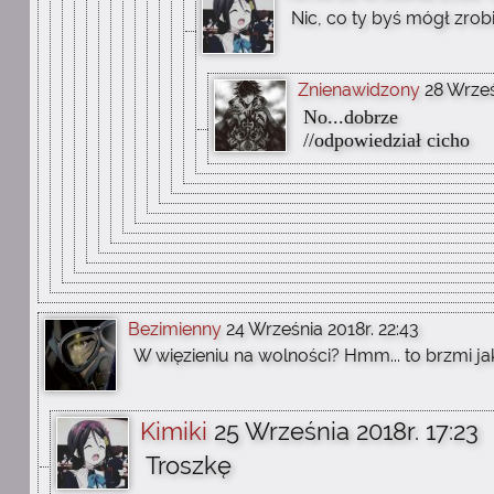
Nic, co ty byś mógł zrobi
Znienawidzony
28 Wrześ
No...dobrze
//odpowiedział cicho
Bezimienny
24 Września 2018r. 22:43
W więzieniu na wolności? Hmm... to brzmi ja
Kimiki
25 Września 2018r. 17:23
Troszkę