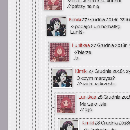
//idzie w kierunku kuchni
//patrzy na nią
Kimiki
27 Grudnia 2018r. 22:16
//podaje Luni herbatkę
Luniiś~
Lunitkaa
27 Grudnia 2018r. 
//bierze
Ja~
Kimiki
27 Grudnia 2018r. 2
O czym marzysz?
//siada na krzesło
Lunitkaa
28 Grudnia 2018
Marzę o lisie
//pije
Kimiki
28 Grudnia 2018r
//uśmiecha się