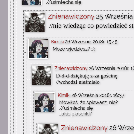
//uśmiecha się
Znienawidzony
25 Września 
//nie wiedząc co powiedzieć sto
Kimiki
26 Września 2018r. 15:45
Może wjedziesz? ;3
Znienawidzony
26 Września 2018r. 1
D-d-d-dziękuję z-za gościnę
//wchodzi nieśmiało
Kimiki
26 Września 2018r. 16:37
Mówiłeś, że śpiewasz, nie?
//uśmiecha się
Jakie piosenki?
Znienawidzony
26 Wrześ