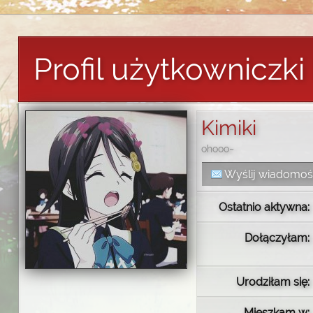
Profil użytkowniczki
Kimiki
ohooo~
Wyślij wiadomo
Ostatnio aktywna:
Dołączyłam:
Urodziłam się:
Mieszkam w: