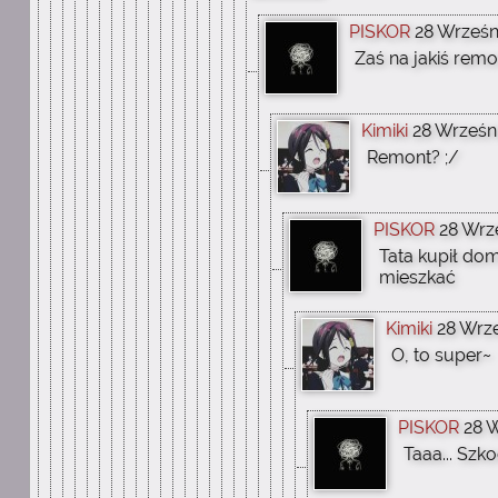
PISKOR
28 Wrześni
Zaś na jakiś remo
Kimiki
28 Wrześni
Remont? ;/
PISKOR
28 Wrze
Tata kupił dom
mieszkać
Kimiki
28 Wrze
O, to super~
PISKOR
28 W
Taaa... Sz