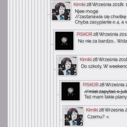
Kimiki
28 Września 2018r. 
Njee mogę
//zastanawia się chwilkę
Chyba zasypianie o 4, a 
PISKOR
28 Września 2018
No nie za bardzo... Wsta
Kimiki
28 Września 2018
Do szkoły. W weekend
PISKOR
28 Września 2
//miał zapytać o jutr
Też mam takie plany.
Kimiki
28 Września 2
Czemu? :<