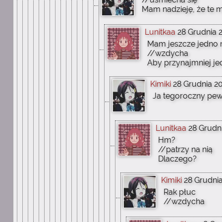
Mam nadzieję, że te m
Lunitkaa
28 Grudnia 2
Mam jeszcze jedno 
//wzdycha
Aby przynajmniej je
Kimiki
28 Grudnia 20
Ja tegoroczny pewn
Lunitkaa
28 Grudni
Hm?
//patrzy na nią
Dlaczego?
Kimiki
28 Grudnia
Rak płuc
//wzdycha