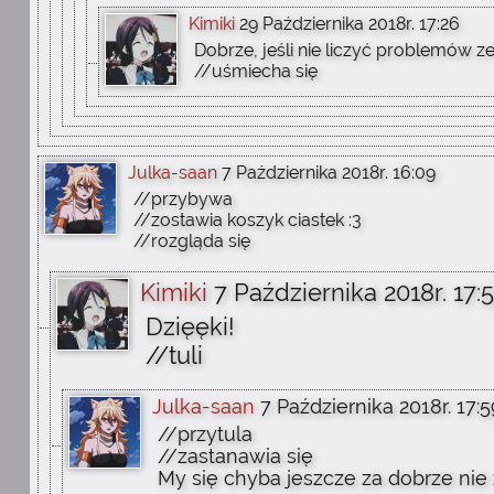
Kimiki
29 Października 2018r. 17:26
Dobrze, jeśli nie liczyć problemów 
//uśmiecha się
Julka-saan
7 Października 2018r. 16:09
//przybywa
//zostawia koszyk ciastek :3
//rozgląda się
Kimiki
7 Października 2018r. 17:
Dzięęki!
//tuli
Julka-saan
7 Października 2018r. 17:5
//przytula
//zastanawia się
My się chyba jeszcze za dobrze nie