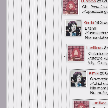
Lunitkaa
28 Gru
Oh... Poważna
//opuszcza g
Kimiki
28 Grud
E tam!
//uśmiecha s
Nie ma dołka
Lunitkaa
28 
//uśmiecha
//stawia ku
A ty... O c
Kimiki
28 G
O szczęśc
//chichoc
Nie mam j
No może j
Lunitkaa