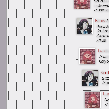
Szczęści
I zdrowie
//uśmie
Kimiki
2
Prawd
//uśmi
Zazdro
//tuli
Lunit
//uśm
Gdyby
Kimik
a c
//p
Lun
Sz
//