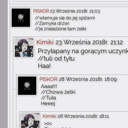
PISKOR
23 Września 2018r. 21:03
//włamuje się do jej spiżarni
//Zamyka drzwi
//je znalezione tam żelki
Kimiki
23 Września 2018r. 21:12
Przyłapany na gorącym uczyn
//tuli od tyłu
Haa!
PISKOR
28 Września 2018r. 18:09
Aaaa!!!
//Chowa żelki
//Tuła
Heeej
Kimiki
28 Września 2018r. 18:11
>o<