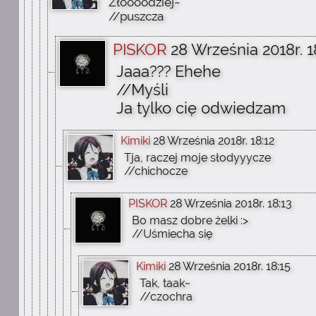
Złoooodziej~
//puszcza
PISKOR
28 Września 2018r. 1
Jaaa??? Ehehe
//Myśli
Ja tylko cię odwiedzam
Kimiki
28 Września 2018r. 18:12
Tja, raczej moje słodyyycze
//chichocze
PISKOR
28 Września 2018r. 18:13
Bo masz dobre żelki :>
//Uśmiecha się
Kimiki
28 Września 2018r. 18:15
Tak, taak~
//czochra