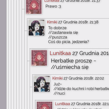
Lunitkaa
27 Grudnia 2018r. 21:37
Prawo ;3
Kimiki
27 Grudnia 2018r. 21:38
To dobrze
//zastanawia się
//puszcza
Coś do picia, jedzenia?
Lunitkaa
27 Grudnia 2018
Herbatke proszę ~
//uśmiecha się
Kimiki
27 Grudnia 2018r. 22:02
Już~
//idzie do kuchni i robi herbatk
//nuci
Lunitkaa
27 Grudnia 2018r. 22:1