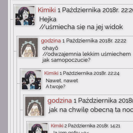
Kimiki
1 Października 2018r. 22:
Hejka
//uśmiecha się na jej widok
godzina
1 Października 2018r. 22:22
ohayō
//odwzajemnia lekkim uśmiechem
jak samopoczucie?
Kimiki
1 Października 2018r. 22:24
Nawet, nawet
A twoje?
godzina
1 Października 2018r
jak na chwilę obecną ta no
Kimiki
2 Października 2018r. 14:21
Ja jem gofry >o<