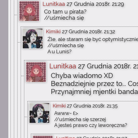
Lunitkaa
27 Grudnia 2018r. 21:29
Co tam u pirata?
//uśmiecha się
Kimiki
27 Grudnia 2018r. 21:32
Źle, ale staram się być optymistyczn
//uśmiecha się
A u Luniś?
Lunitkaa
27 Grudnia 2018r. 2
Chyba wiadomo XD
Beznadziejnie przez to... C
Przynajmniej mjentki bandaż
Kimiki
27 Grudnia 2018r. 21:35
Awww~ Ɛ>
//uśmiecha się szerzej
A jesteś prawo czy leworęczna?