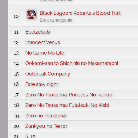
Black Lagoon: Roberta's Blood Trail
10
Brak oznaczenia
11
Beelzebub
12
Innocent Venus
13
No Game No Life
14
Ookami-san to Shichinin no Nakamatachi
15
Outbreak Company
16
Fate stay night
17
Zero No Tsukaima: Princess No Rondo
18
Zero No Tsukaima: Futatsuki No Kishi
19
Zero no Tsukaima
20
Zankyou no Terror
21
R-15