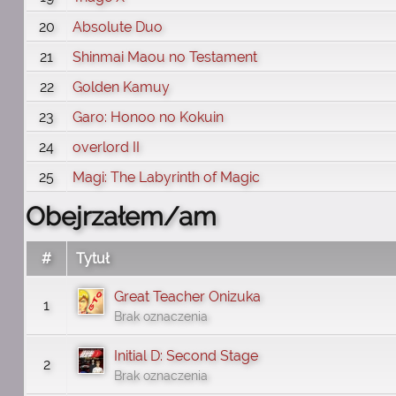
20
Absolute Duo
21
Shinmai Maou no Testament
22
Golden Kamuy
23
Garo: Honoo no Kokuin
24
overlord II
25
Magi: The Labyrinth of Magic
Obejrzałem/am
#
Tytuł
Great Teacher Onizuka
1
Brak oznaczenia
Initial D: Second Stage
2
Brak oznaczenia