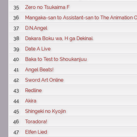
35
Zero no Tsukaima F
36
Mangaka-san to Assistant-san to The Animation 
37
D.N.Angel
38
Dakara Boku wa, H ga Dekinai.
39
Date A Live
40
Baka to Test to Shoukanjuu
41
Angel Beats!
42
Sword Art Online
43
Redline
44
Akira
45
Shingeki no Kyojin
46
Toradora!
47
Elfen Lied