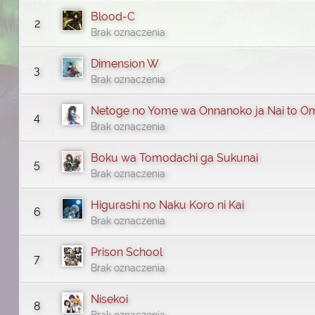
Blood-C
2
Brak oznaczenia
Dimension W
3
Brak oznaczenia
Netoge no Yome wa Onnanoko ja Nai to O
4
Brak oznaczenia
Boku wa Tomodachi ga Sukunai
5
Brak oznaczenia
Higurashi no Naku Koro ni Kai
6
Brak oznaczenia
Prison School
7
Brak oznaczenia
Nisekoi
8
Brak oznaczenia