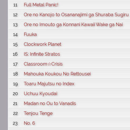
11
Full Metal Panic!
12
Ore no Kanojo to Osananajimi ga Shuraba Sugiru
13
Ore no Imouto ga Konnani Kawaii Wake ga Nai
14
Fuuka
15
Clockwork Planet
16
IS: Infinite Stratos
17
Classroom☆Crisis
18
Mahouka Koukou No Rettousei
19
Toaru Majutsu no Index
20
Uchuu Kyoudai
21
Madan no Ou to Vanadis
22
Tenjou Tenge
23
No. 6