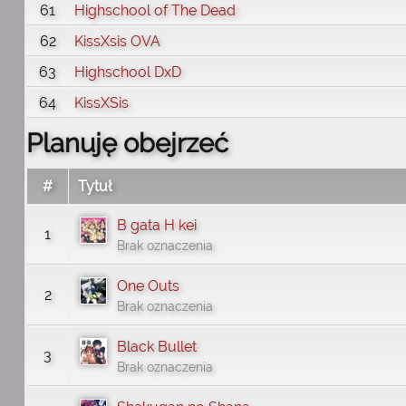
61
Highschool of The Dead
62
KissXsis OVA
63
Highschool DxD
64
KissXSis
Planuję obejrzeć
#
Tytuł
B gata H kei
1
Brak oznaczenia
One Outs
2
Brak oznaczenia
Black Bullet
3
Brak oznaczenia