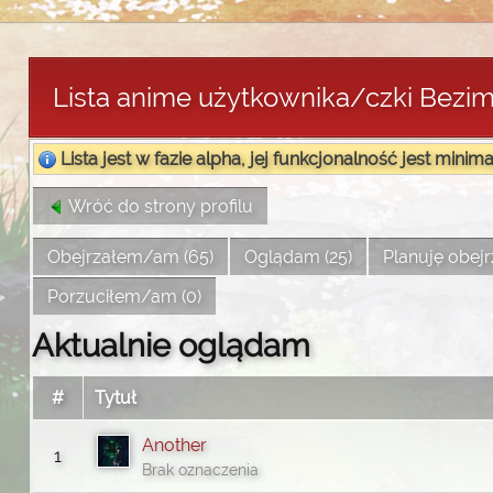
Lista anime użytkownika/czki Bezi
Lista jest w fazie alpha, jej funkcjonalność jest minima
Wróć do strony profilu
Obejrzałem/am (65)
Oglądam (25)
Planuję obejr
Porzuciłem/am (0)
Aktualnie oglądam
#
Tytuł
Another
1
Brak oznaczenia