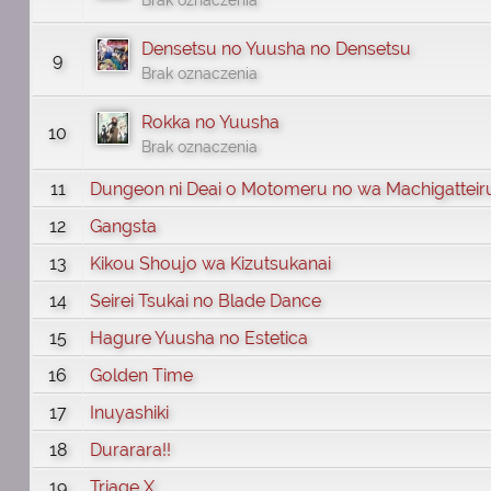
Densetsu no Yuusha no Densetsu
9
Brak oznaczenia
Rokka no Yuusha
10
Brak oznaczenia
11
Dungeon ni Deai o Motomeru no wa Machigatteir
12
Gangsta
13
Kikou Shoujo wa Kizutsukanai
14
Seirei Tsukai no Blade Dance
15
Hagure Yuusha no Estetica
16
Golden Time
17
Inuyashiki
18
Durarara!!
19
Triage X