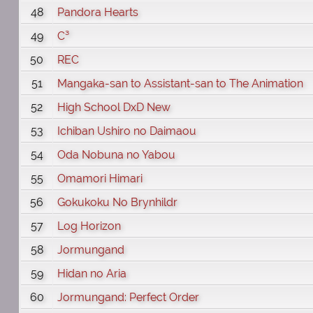
48
Pandora Hearts
49
C³
50
REC
51
Mangaka-san to Assistant-san to The Animation
52
High School DxD New
53
Ichiban Ushiro no Daimaou
54
Oda Nobuna no Yabou
55
Omamori Himari
56
Gokukoku No Brynhildr
57
Log Horizon
58
Jormungand
59
Hidan no Aria
60
Jormungand: Perfect Order