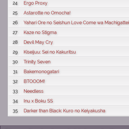
24
Ergo Proxy
25
Astarotte no Omocha!
26
Yahari Ore no Seishun Love Come wa Machigattei
27
Kaze no Stigma
28
Devil May Cry
29
Kiseijuu: Sei no Kakuritsu
30
Trinity Seven
31
Bakemonogatari
32
BTOOOM!
33
Needless
34
Inu x Boku SS
35
Darker than Black: Kuro no Keiyakusha