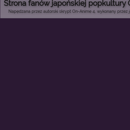
Strona fanów japońskiej popkultury
Napędzana przez autorski skrypt On-Anime 4, wykonany przez je