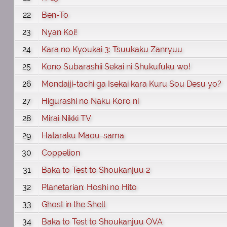
22
Ben-To
23
Nyan Koi!
24
Kara no Kyoukai 3: Tsuukaku Zanryuu
25
Kono Subarashii Sekai ni Shukufuku wo!
26
Mondaiji-tachi ga Isekai kara Kuru Sou Desu yo?
27
Higurashi no Naku Koro ni
28
Mirai Nikki TV
29
Hataraku Maou-sama
30
Coppelion
31
Baka to Test to Shoukanjuu 2
32
Planetarian: Hoshi no Hito
33
Ghost in the Shell
34
Baka to Test to Shoukanjuu OVA