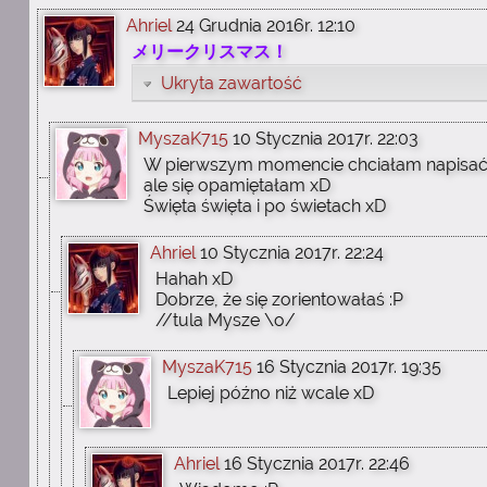
Ahriel
24 Grudnia 2016r. 12:10
メリークリスマス！
Ukryta zawartość
MyszaK715
10 Stycznia 2017r. 22:03
W pierwszym momencie chciałam napisać 
ale się opamiętałam xD
Święta święta i po świetach xD
Ahriel
10 Stycznia 2017r. 22:24
Hahah xD
Dobrze, że się zorientowałaś :P
//tula Mysze \o/
MyszaK715
16 Stycznia 2017r. 19:35
Lepiej późno niż wcale xD
Ahriel
16 Stycznia 2017r. 22:46