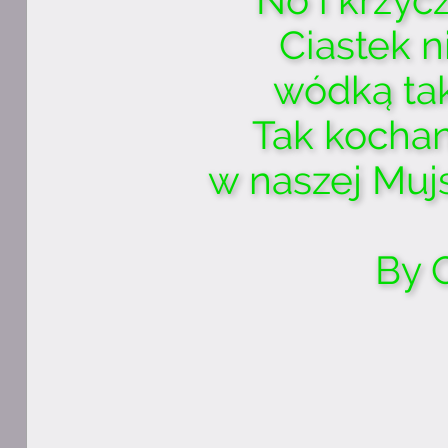
No i krzycz
Ciastek n
wódką ta
Tak kochan
w naszej Muj
By 