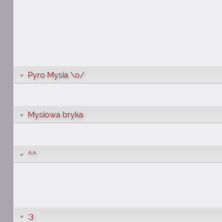
Pyro Mysia \o/
Mysiowa bryka
^^
:3