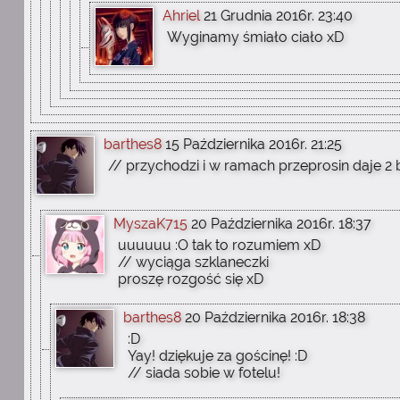
Ahriel
21 Grudnia 2016r. 23:40
Wyginamy śmiało ciało xD
barthes8
15 Października 2016r. 21:25
// przychodzi i w ramach przeprosin daje 2 
MyszaK715
20 Października 2016r. 18:37
uuuuuu :O tak to rozumiem xD
// wyciąga szklaneczki
proszę rozgość się xD
barthes8
20 Października 2016r. 18:38
:D
Yay! dziękuje za gościnę! :D
// siada sobie w fotelu!