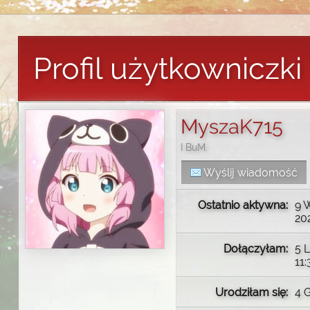
Profil użytkowniczk
MyszaK715
I BuM.
Wyślij wiadomość
Ostatnio aktywna:
9 
202
Dołączyłam:
5 
11:
Urodziłam się:
4 