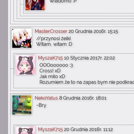
Wiadomo :P
MasterCrosser
20 Grudnia 2016r. 15:15
//przynosi żelki
Witam, witam :D
MyszaK715
10 Stycznia 2017r. 22:02
OOOoooooo :3
Cross! xD
Jak miło xD
Rozumiem że to na zapas bym nie podkra
NekoYatus
8 Grudnia 2016r. 18:01
~Bry
MyszaK715
20 Grudnia 2016r. 11:12