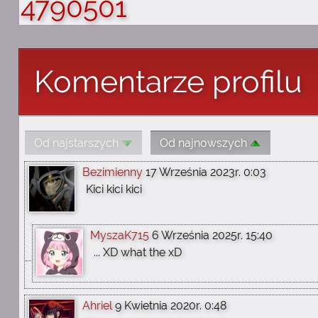
4790501
Komentarze profilu
Od najstarszych
Od najnowszych
Bezimienny
17 Września 2023r. 0:03
Kici kici kici
MyszaK715
6 Września 2025r. 15:40
... XD what the xD
Ahriel
9 Kwietnia 2020r. 0:48