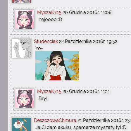
MyszaK715
20 Grudnia 2016r. 11:08
hejoooo :D
Studenciak
22 Października 2016r. 19:32
Yo~
MyszaK715
20 Grudnia 2016r. 11:11
Bry!
DeszczowaChmura
21 Października 2016r. 23
Ja Ci dam akuku, spamerze myszaty ty! :D