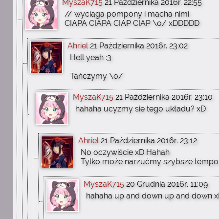
MyszaK715
21 Października 2016r. 22:55
// wyciąga pompony i macha nimi
CIAPA CIAPA CIAP CIAP \o/ xDDDDD
Ahriel
21 Października 2016r. 23:02
Hell yeah :3
Tańczymy \o/
MyszaK715
21 Października 2016r. 23:10
hahaha ucyzmy sie tego układu? xD
Ahriel
21 Października 2016r. 23:12
No oczywiście xD Hahah
Tylko może narzućmy szybsze tempo
MyszaK715
20 Grudnia 2016r. 11:09
hahaha up and down up and down 