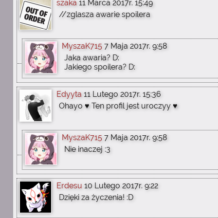
szaka
11 Marca 2017r. 15:49
//zglasza awarie spoilera
MyszaK715
7 Maja 2017r. 9:58
Jaka awaria? D:
Jakiego spoilera? D:
Edyyta
11 Lutego 2017r. 15:36
Ohayo ♥ Ten profil jest uroczyy ♥
MyszaK715
7 Maja 2017r. 9:58
Nie inaczej :3
Erdesu
10 Lutego 2017r. 9:22
Dzięki za życzenia! :D