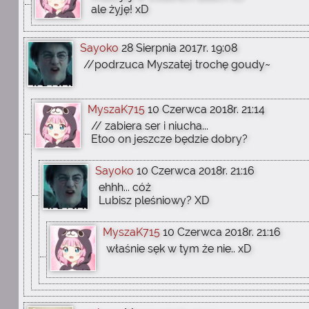
ale żyję! xD
Sayoko
28 Sierpnia 2017r. 19:08
//podrzuca Myszatej trochę goudy~
MyszaK715
10 Czerwca 2018r. 21:14
// zabiera ser i niucha...
Etoo on jeszcze będzie dobry?
Sayoko
10 Czerwca 2018r. 21:16
ehhh... cóż
Lubisz pleśniowy? XD
MyszaK715
10 Czerwca 2018r. 21:16
właśnie sęk w tym że nie.. xD