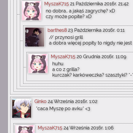
MyszaK715
21 Października 2016r. 21:42
no dobra.. a jakąś zagrychę? xD
czy może popite? xD
barthes8
23 Października 2016r. 0:11
// przynosi grill
a dobra więcej popity to nigdy nie jest 
MyszaK715
20 Grudnia 2016r. 11:09
huhu
a co z grilla?
kurczak? karkóweczka? szaszłyki? *-
Ginko
24 Września 2016r. 1:02
*caca Myszę po avku* <3
MyszaK715
24 Września 2016r. 1:06