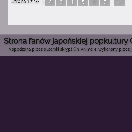
Strona 1 z 10
1
2
3
4
5
6
7
»
Strona fanów japońskiej popkultury
Napędzana przez autorski skrypt On-Anime 4, wykonany przez je