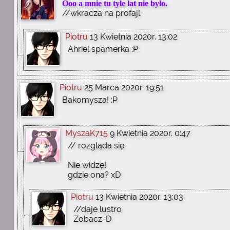
Ooo a mnie tu tyle lat nie było.
//wkracza na profajl
Piotru
13 Kwietnia 2020r. 13:02
Ahriel spamerka :P
Piotru
25 Marca 2020r. 19:51
Bakomysza! :P
MyszaK715
9 Kwietnia 2020r. 0:47
// rozgląda się
Nie widzę!
gdzie ona? xD
Piotru
13 Kwietnia 2020r. 13:03
//daje lustro
Zobacz :D