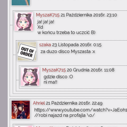
MyszaK715
21 Października 2016r. 23:10
ja! ja! ja!
Xd
w końcu trzeba to uczcić B)
szaka
23 Listopada 2016r. 0:15
za duzo disco Myszasta :x
MyszaK715
20 Grudnia 2016r. 11:08
gdzie disco :O
ni ma!!
Ahriel
21 Października 2016r. 22:49
https://www.youtube.com/watch?v=JaEo
//robi najazd na profajla \o/