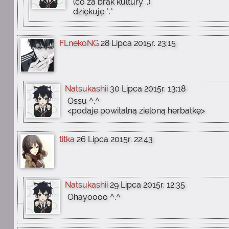
(co za brak kultury ..)
dziękuję *.*
FLnekoNG
28 Lipca 2015r. 23:15
Natsukashii
30 Lipca 2015r. 13:18
Ossu ^.^
<podaje powitalną zieloną herbatkę>
titka
26 Lipca 2015r. 22:43
Natsukashii
29 Lipca 2015r. 12:35
Ohayoooo ^.^