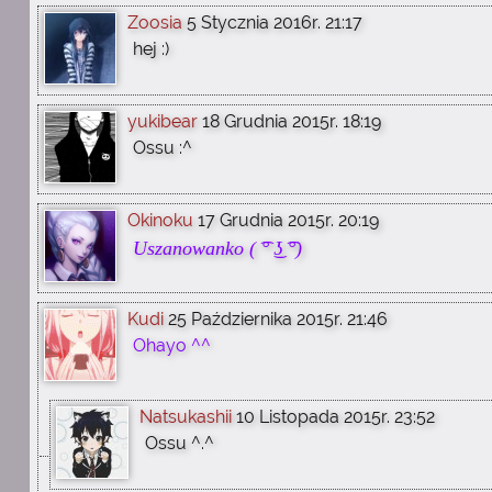
Zoosia
5 Stycznia 2016r. 21:17
hej :)
yukibear
18 Grudnia 2015r. 18:19
Ossu :^
Okinoku
17 Grudnia 2015r. 20:19
Uszanowanko ( ͡° ͜ʖ ͡°)
Kudi
25 Października 2015r. 21:46
Ohayo ^^
Natsukashii
10 Listopada 2015r. 23:52
Ossu ^.^