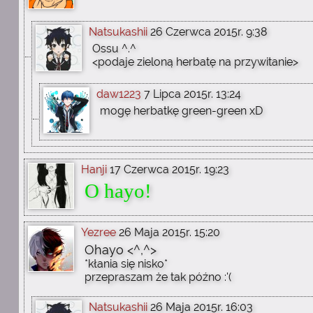
Natsukashii
26 Czerwca 2015r. 9:38
Ossu ^.^
<podaje zieloną herbatę na przywitanie>
daw1223
7 Lipca 2015r. 13:24
mogę herbatkę green-green xD
Hanji
17 Czerwca 2015r. 19:23
O hayo!
Yezree
26 Maja 2015r. 15:20
Ohayo <^,^>
*kłania się nisko*
przepraszam że tak późno :'(
Natsukashii
26 Maja 2015r. 16:03