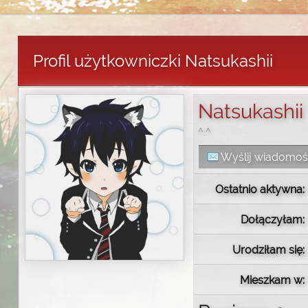
Profil użytkowniczki Natsukashii
Natsukashii
^.^
Wyślij wiadomo
Ostatnio aktywna:
Dołączyłam:
Urodziłam się:
Mieszkam w: