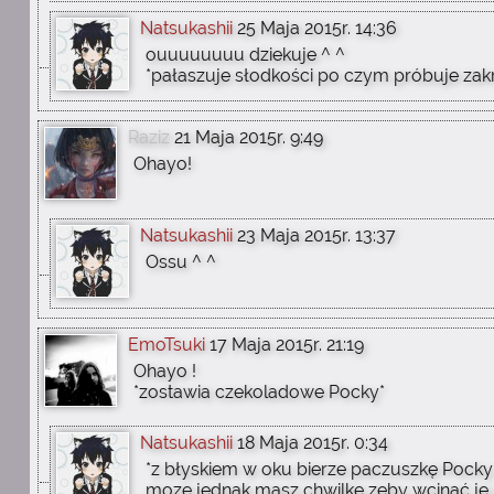
Natsukashii
25 Maja 2015r. 14:36
ouuuuuuuu dziekuje ^ ^
*pałaszuje słodkości po czym próbuje zakr
Raziz
21 Maja 2015r. 9:49
Ohayo!
Natsukashii
23 Maja 2015r. 13:37
Ossu ^ ^
EmoTsuki
17 Maja 2015r. 21:19
Ohayo !
*zostawia czekoladowe Pocky*
Natsukashii
18 Maja 2015r. 0:34
*z błyskiem w oku bierze paczuszkę Pocky
moze jednak masz chwilkę zeby wcinać je 