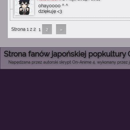
ohayoooo ^ ^
dziękuję <3
Strona 1 z 2
1
2
»
Strona fanów japońskiej popkultury
Napędzana przez autorski skrypt On-Anime 4, wykonany przez je