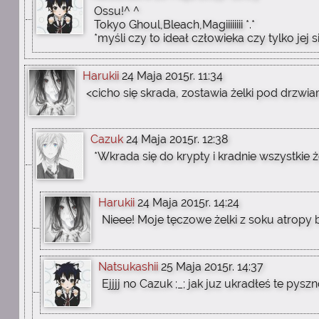
Ossu!^ ^
Tokyo Ghoul,Bleach,Magiiiiiiii *.*
*myśli czy to ideał człowieka czy tylko jej 
Harukii
24 Maja 2015r. 11:34
<cicho się skrada, zostawia żelki pod drzwia
Cazuk
24 Maja 2015r. 12:38
*Wkrada się do krypty i kradnie wszystkie ż
Harukii
24 Maja 2015r. 14:24
Nieee! Moje tęczowe żelki z soku atropy 
Natsukashii
25 Maja 2015r. 14:37
Ejjjj no Cazuk ;_; jak juz ukradłeś te pysz