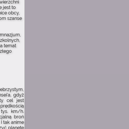
wierzchni
 jest to
ice obcy,
ziom szanse
imnazjum,
szkolnych,
na temat
szłego
rebrzystym,
sei'a, gdyż
ty cel jest
 prędkością
tys. km/h.
cjalną broń
 I tak anime
zyć planetę