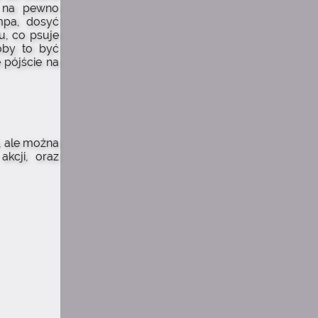
t na pewno
mpa, dosyć
u, co psuje
oby to być
 pójście na
, ale można
kcji, oraz