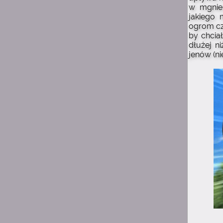
w mgnie
1:53
jakiego 
michau
ogrom cz
w gimnazjum
by chcia
dłużej n
1:53
michau
jenów (ni
kiedyś byłem tutaj
uploaderem
1:53
michau
hejka
13:34
YuuNaSan
Ano, ciągle jest jakieś życie
:D
11:58
rockcat
Łoo ciągle jest tu
jakieś życie! Dawno tu nie
byłem :-)
23:08