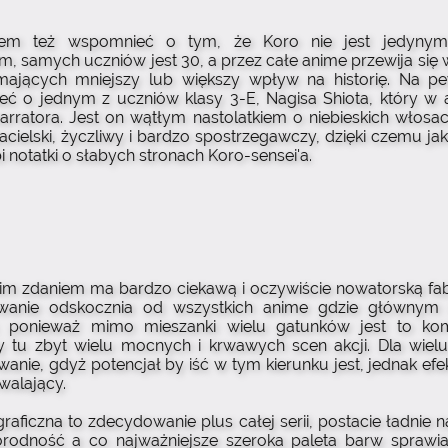
nem też wspomnieć o tym, że Koro nie jest jedyny
, samych uczniów jest 30, a przez całe anime przewija się w
mających mniejszy lub większy wpływ na historię. Na p
ć o jednym z uczniów klasy 3-E, Nagisa Shiota, który w 
narratora. Jest on wątłym nastolatkiem o niebieskich włosac
jacielski, życzliwy i bardzo spostrzegawczy, dzięki czemu j
bi notatki o słabych stronach Koro-sensei'a.
im zdaniem ma bardzo ciekawą i oczywiście nowatorską fabu
wanie odskocznia od wszystkich anime gdzie głównym 
e, ponieważ mimo mieszanki wielu gatunków jest to kom
 tu zbyt wielu mocnych i krwawych scen akcji. Dla wiel
wanie, gdyż potencjał by iść w tym kierunku jest, jednak ef
walający.
raficzna to zdecydowanie plus całej serii, postacie ładnie 
orodność a co najważniejsze szeroka paleta barw sprawi