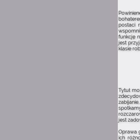
Suicide is painless
Jak samopoczucie u Was
Powinie
teraz ludzie?
bohaterem
postaci 
23:07
Suicide is painless
wspomnie
A że błąd to wiem to
funkcję 
jest przy
23:03
klasie ro
Suicide is painless
Z tego tu muzeum tak
nazywanego
23:03
Suicide is painless
Mimo wszystko miłe ma się
stąd wspomnienia
Tytuł mo
zdecydo
zabijani
22:58
Suicide is painless
spotkamy
Mimo wszystko chyba tak,
rozczaro
tak jest u mnie również
jest zado
15:26
Mai_Chan
Oprawa g
ich różn
same miłe wspomnienia