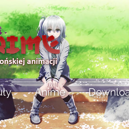
uły
Anime
Downlo