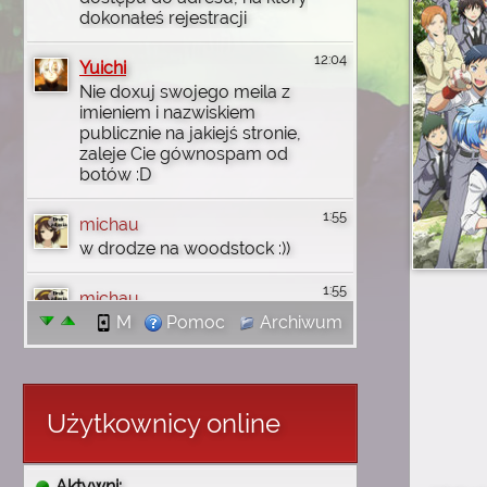
dokonałeś rejestracji
12:04
Yuichi
Nie doxuj swojego meila z
imieniem i nazwiskiem
publicznie na jakiejś stronie,
zaleje Cie gównospam od
botów :D
1:55
michau
w drodze na woodstock :))
1:55
michau
jutro wbije na discord
M
Pomoc
Archiwum
1:55
michau
dzięki wam uczyłem się
angielskiego i wgl
Użytkownicy online
komputerowo rzeczy robić i
tak no się złożyło że mi
wróciły wszystkie
Aktywni: