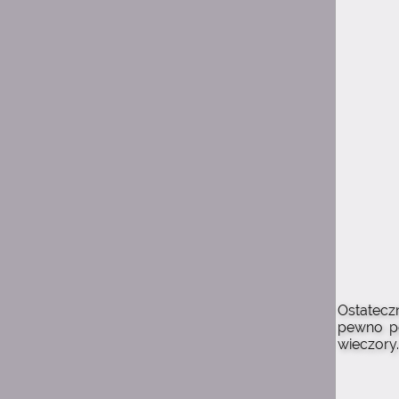
0:57
Suicide is painless
I fajnie było być dla
niektórych miłą osobą w
życiu, kiedy nie wiedzieli z
kim mają do czynienia
0:56
Suicide is painless
I udało mi się potem
spotkać większość osób co
stąd pamiętam
0:50
Suicide is painless
Było trochę dobrych chwil z
ludźmi tutaj
0:50
Suicide is painless
Ostatecz
I czy ludzie tutaj są
pewno po
wieczory.
0:49
Suicide is painless
Ciekawe czy ten Discord
istnieje jeszcze z tego