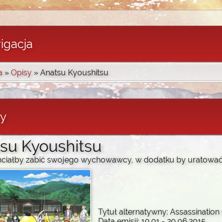
igacja
a
»
Opisy
» Anatsu Kyoushitsu
sy
su Kyoushitsu
chciałby zabić swojego wychowawcy, w dodatku by uratować
Tytuł alternatywny: Assassinatio
Data emisji: 10.01 - 20.06.2015