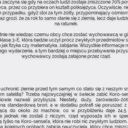
ia zaczyna się gdy na oczach ludzi zostaje zniszczone 70% po
yca, przez co przybiera on kształt półksiężyca. Oczywiście, nie
 przypadku, gdyż stoi za tym żółty, przypominający ośmiorn
raz grozi, że za rok to samo stanie się z ziemią, lecz daje lud
na ratunek.
tnie nie wiedząc czemu obcy chce zostać wychowawcą w g
klasę 3-E, którą będzie uczył prócz zwykłych przedmiotów 
h jak fizyka czy matematyka, zabijania. Wszystkie informacje 
ego wydarzenia, a tym bardziej o miejscu przebywania przy
wychowawcy zostają zatajone przez rząd.
k uchronić ziemie przed tym samym co stało się z naszym s
ym satelitą? Trzeba najzwyczajniej w świecie zabić Koro-sen
iowie nazwali przybysza. Niestety, duży, żarówiasto-żół
na standardową broń, a w dodatku potrafi się poruszać z
ącą do około 20 machów, co w przybliżeniu daje 24,5 
e jednak nie zostali z niczym, rząd wyposaża ich w spe
ą tylko na Koro-sensei'a, która nie robi nic zwykłym ludziom.
a kolejnych próbach zabicia nauczyciela, który chce zniszc