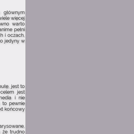
m głównym
iele więcej
ewno warto
anime pełni
h i oczach,
ako jedyny w
łę, jest to
celem jest
edia i nie
u to pewnie
ekt końcowy
narysowane,
a że trudno