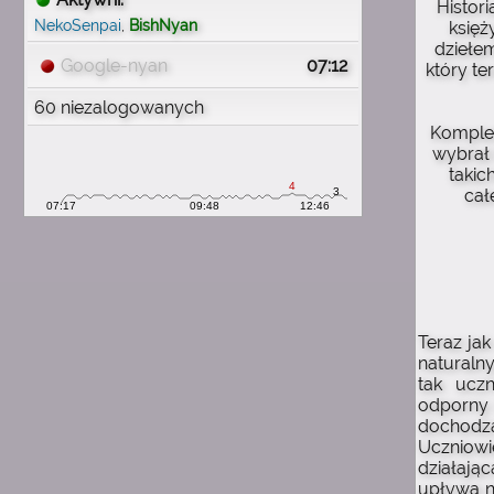
Histor
wspomnienia
NekoSenpai
,
BishNyan
księż
dziełem
1:54
michau
Google-nyan
07:12
który te
mam mnóstwo wspomnień
60 niezalogowanych
z tą stroną
Komple
1:54
wybrał 
michau
takic
proszę o wiadomość e mail
cał
1:54
michau
chciałbym odzyskać konto
1:54
michau
nieuchwytnyuchwyt
Teraz ja
naturaln
1:54
tak uczn
michau
odporny 
pamiętam swój nick
dochodz
Uczniowi
1:54
michau
działając
mam 29 lat teraz
upływa n