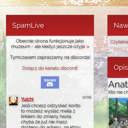
SpamLive
Naw
Obecnie strona funkcjonuje jako
Czytelni
muzeum - ale kiedyś jeszcze ożyje :>
Tymczasem zapraszamy na discorda!
Opi
Dołącz do kanału discord!
Anat
Kto nie 
12:09
Yuichi
Jeśli chcesz odzyskać konto
to możesz wysłać meila z
linkiem do zmiany hasła,
chyba że już nie masz
dostępu do adresu, na który