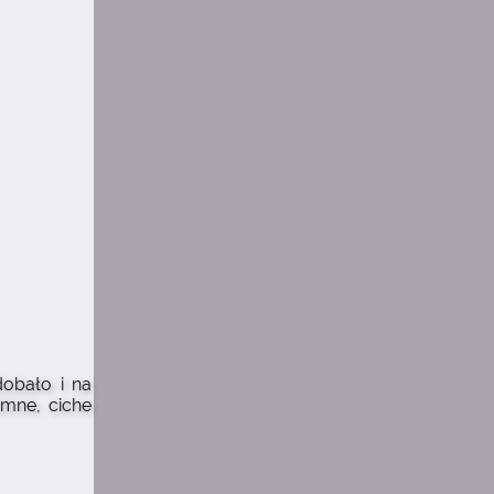
obało i na
imne, ciche