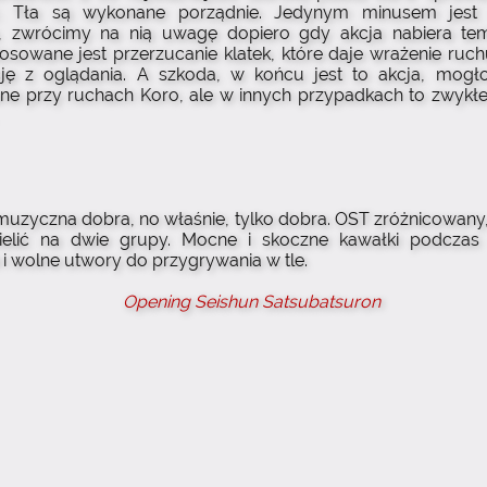
ć. Tła są wykonane porządnie. Jedynym minusem jes
, zwrócimy na nią uwagę dopiero gdy akcja nabiera te
tosowane jest przerzucanie klatek, które daje wrażenie ruch
cję z oglądania. A szkoda, w końcu jest to akcja, mogł
ne przy ruchach Koro, ale w innych przypadkach to zwykłe
uzyczna dobra, no właśnie, tylko dobra. OST zróżnicowany
elić na dwie grupy. Mocne i skoczne kawałki podczas a
i wolne utwory do przygrywania w tle.
Opening Seishun Satsubatsuron