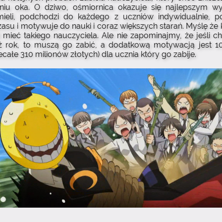
niu oka. O dziwo, ośmiornica okazuje się najlepszym 
mieli, podchodzi do każdego z uczniów indywidualnie, p
asu i motywuje do nauki i coraz większych starań. Myślę że 
ł mieć takiego nauczyciela. Ale nie zapominajmy, że jeśli c
iż rok, to muszą go zabić, a dodatkową motywacją jest 1
ecałe 310 milionów złotych) dla ucznia który go zabije.