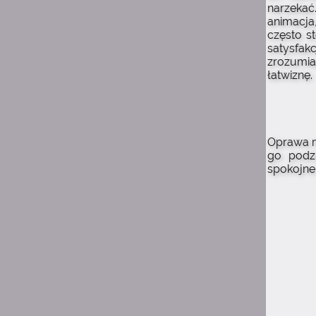
narzeka
mimo wszystko
animacja
często s
15:25
Mai_Chan
satysfak
aż się wzruszyłam gdy
zrozumia
zobaczyłam, że ta strona
łatwiznę.
(choć martwa) to jeszcze
stoi:--) a do tego umiałam
się zalogować! pamiętam
jak za dzieciaka tu jakieś
głupoty pisałam;;;
Oprawa m
go podzi
12:33
spokojne 
Xing
Big mistake, pal
0:59
Suicide is painless
I jestem tu od dawna
pierwszy raz
0:57
Suicide is painless
Parę razy