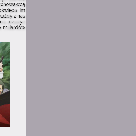
wychowawcą
oświęca im
każdy z nas
hcą przeżyć
0 miliardów