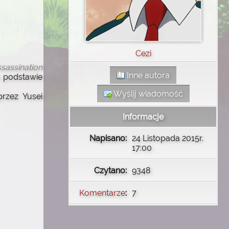
Cezi
sassination
Inne autora
 podstawie
Wyślij wiadomość
przez Yusei
Informacje
Napisano:
24 Listopada 2015r.
17:00
Czytano:
9348
Komentarze
:
7