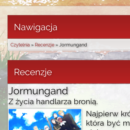
Nawigacja
Czytelnia
»
Recenzje
» Jormungand
Recenzje
Jormungand
Z życia handlarza bronią.
Najpierw krót
która być 