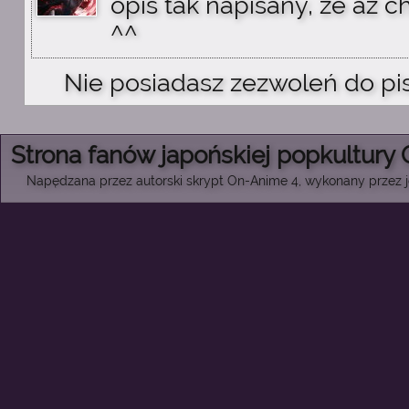
opis tak napisany, że aż c
^^
Nie posiadasz zezwoleń do pi
Strona fanów japońskiej popkultury
Napędzana przez autorski skrypt On-Anime 4, wykonany przez je