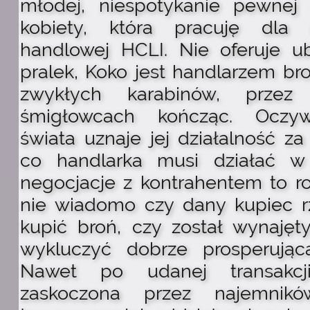
młodej, niespotykanie pewnej s
kobiety, która pracuję dla d
handlowej HCLI. Nie oferuje 
pralek, Koko jest handlarzem bro
zwykłych karabinów, przez
śmigłowcach kończąc. Oczyw
świata uznaje jej działalność za
co handlarka musi działać w 
negocjacje z kontrahentem to r
nie wiadomo czy dany kupiec r
kupić broń, czy został wynajęt
wykluczyć dobrze prosperując
Nawet po udanej transakc
zaskoczona przez najemnikó