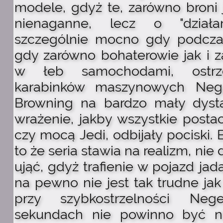
modele, gdyż te, zarówno broni 
nienaganne, lecz o "działa
szczególnie mocno gdy podcza
gdy zarówno bohaterowie jak i za
w łeb samochodami, ostrz
karabinków maszynowych Ne
Browning na bardzo mały dysta
wrażenie, jakby wszystkie posta
czy mocą Jedi, odbijały pociski.
to że seria stawia na realizm, nie 
ująć, gdyż trafienie w pojazd ja
na pewno nie jest tak trudne jak 
przy szybkostrzelności Ne
sekundach nie powinno być 