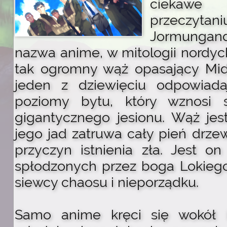
ciekawe 
przeczy
Jormungan
nazwa anime, w mitologii nordyc
tak ogromny wąż opasający Midg
jeden z dziewięciu odpowiada
poziomy bytu, który wznosi 
gigantycznego jesionu. Wąż jest
jego jad zatruwa cały pień drze
przyczyn istnienia zła. Jest o
spłodzonych przez boga Lokiego
siewcy chaosu i nieporządku.
Samo anime kręci się wokół 