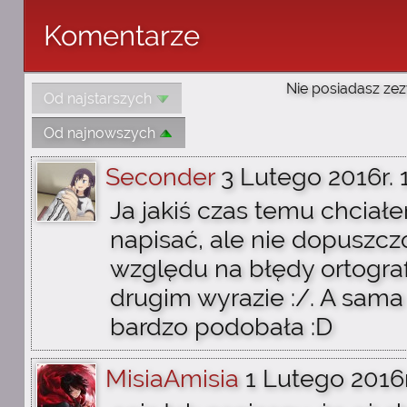
Komentarze
Nie posiadasz zez
Od najstarszych
Od najnowszych
Seconder
3 Lutego 2016r. 
Ja jakiś czas temu chciał
napisać, ale nie dopuszcz
względu na błędy ortogra
drugim wyrazie :/. A sama 
bardzo podobała :D
MisiaAmisia
1 Lutego 2016r