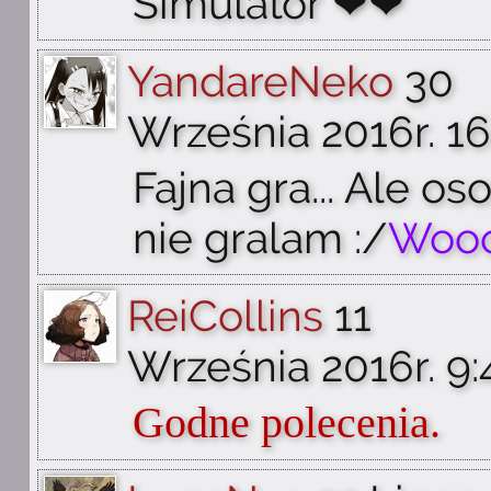
Simulator ❤❤
YandareNeko
30
Września 2016r. 16
Fajna gra... Ale os
nie gralam :/
Woo
ReiCollins
11
Września 2016r. 9:
Godne polecenia.