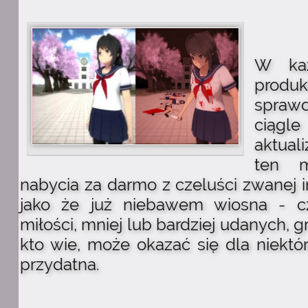
W każ
produ
sprawd
ciągle
aktual
ten 
nabycia za darmo z czeluści zwanej i
jako że już niebawem wiosna - 
miłości, mniej lub bardziej udanych, gr
kto wie, może okazać się dla niektó
przydatna.