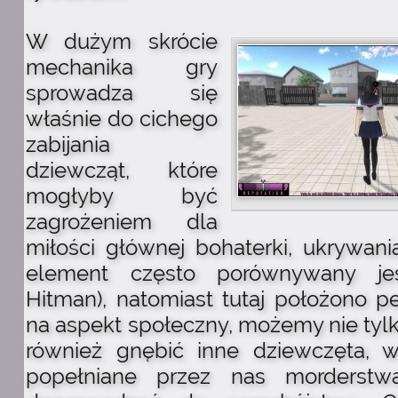
W dużym skrócie
mechanika gry
sprowadza się
właśnie do cichego
zabijania
dziewcząt, które
mogłyby być
zagrożeniem dla
miłości głównej bohaterki, ukrywani
element często porównywany jes
Hitman), natomiast tutaj położono p
na aspekt społeczny, możemy nie tylk
również gnębić inne dziewczęta, w
popełniane przez nas morderstw