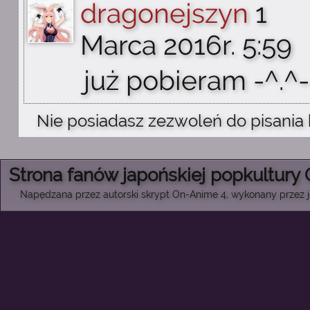
dragonejszyn
1
Marca 2016r. 5:59
już pobieram -^.^-
Nie posiadasz zezwoleń do pisania
Strona fanów japońskiej popkultury
Napędzana przez autorski skrypt On-Anime 4, wykonany przez je