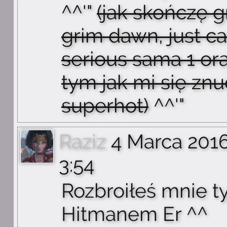
^^'"
(jak skończę g
grim dawn, just ca
serious sama 1 or
tym jak mi się znu
superhot)
^^'"
Raziz
4 Marca 2016
3:54
Rozbroiłeś mnie 
Hitmanem Er ^^