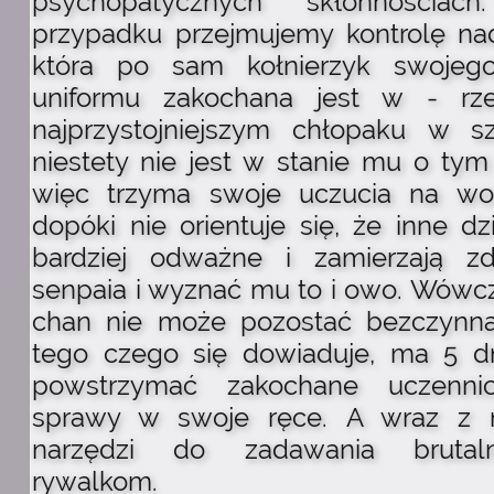
psychopatycznych skłonności
przypadku przejmujemy kontrolę na
która po sam kołnierzyk swojeg
uniformu zakochana jest w - rz
najprzystojniejszym chłopaku w s
niestety nie jest w stanie mu o tym
więc trzyma swoje uczucia na wo
dopóki nie orientuje się, że inne d
bardziej odważne i zamierzają z
senpaia i wyznać mu to i owo. Wówc
chan nie może pozostać bezczynn
tego czego się dowiaduje, ma 5 dn
powstrzymać zakochane uczenni
sprawy w swoje ręce. A wraz z 
narzędzi do zadawania brutaln
rywalkom.