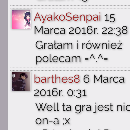
AyakoSenpai
15
Marca 2016r. 22:38
Grałam i również
polecam =^.^=
barthes8
6 Marca
2016r. 0:31
Well ta gra jest n
on-a ;x