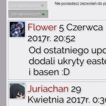
Nie posiadasz zezwoleń do p
Od najstarszych
Od najnowszych
Flower
5 Czerwca
2017r. 20:52
Od ostatniego upd
dodali ukryty east
i basen :D
Juriachan
29
Kwietnia 2017r. 0: