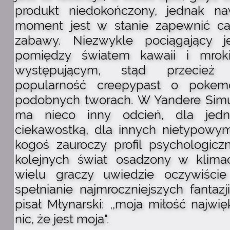
produkt niedokończony, jednak n
moment jest w stanie zapewnić ca
zabawy. Niezwykle pociągający je
pomiędzy światem kawaii i mro
występującym, stąd przecież
popularność creepypast o pokem
podobnych tworach. W Yandere Simu
ma nieco inny odcień, dla jedn
ciekawostką, dla innych nietypowy
kogoś zauroczy profil psychologiczn
kolejnych świat osadzony w klimac
wielu graczy uwiedzie oczywiście
spełnianie najmroczniejszych fantazj
pisał Młynarski: ,,moja miłość najwi
nic, że jest moja".