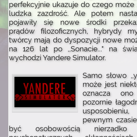
perfekcyjnie ukazuje do czego może
ludzka zazdrość. Ale potem nasta
pojawiły się nowe środki przeka
prądów filozoficznych, hybrydy my
twórcy mają do dyspozycji nowe możl
na 126 lat po ,,Sonacie..." na świ
wychodzi Yandere Simulator.
Samo słowo ,,y
może jest niek
oznacza on
pozornie łagod
usposobieniu
pewnym czasie 
być osobowością nierzadk