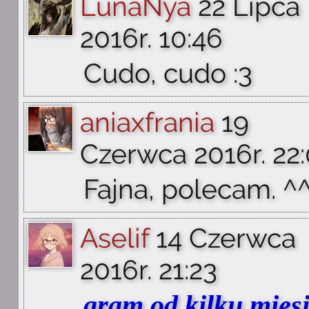
LunaNya
22 Lipca
2016r. 10:46
Cudo, cudo :3
aniaxfrania
19
Czerwca 2016r. 22
Fajna, polecam. ^
Aselif
14 Czerwca
2016r. 21:23
gram od kilku mies