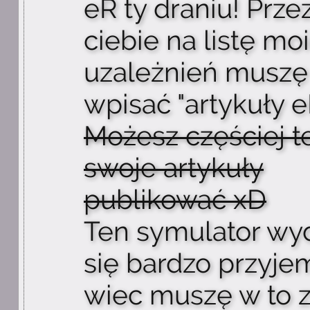
eR ty draniu! Prze
ciebie na listę mo
uzależnień muszę
wpisać "artykuły e
Możesz częściej t
swoje artykuły
publikować xD
Ten symulator wy
się bardzo przyje
wiec muszę w to z