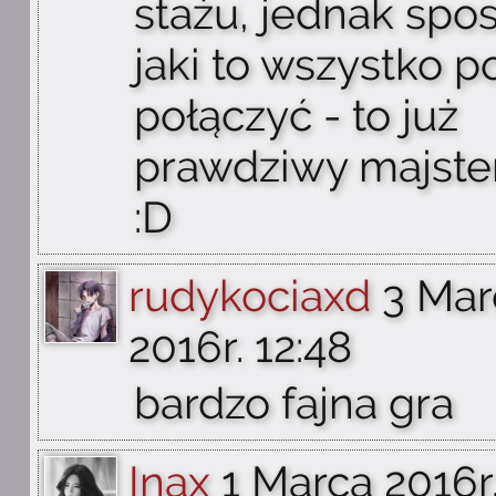
stażu, jednak spo
jaki to wszystko po
połączyć - to już
prawdziwy majste
:D
rudykociaxd
3 Mar
2016r. 12:48
bardzo fajna gra
Inax
1 Marca 2016r