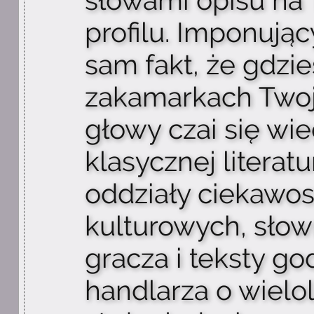
słowami opisu na
profilu. Imponując
sam fakt, że gdzi
zakamarkach Twoj
głowy czai się wi
klasycznej literatu
oddziały ciekawos
kulturowych, słow
gracza i teksty g
handlarza o wielo