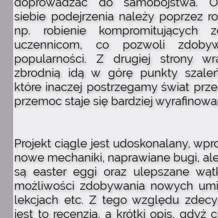
doprowadzać do samobójstwa. 
siebie podejrzenia należy poprzez 
np. robienie kompromitujących 
uczennicom, co pozwoli zdoby
popularności. Z drugiej strony w
zbrodnią idą w górę punkty szaleń
które inaczej postrzegamy świat prze
przemoc staje się bardziej wyrafinowa
Projekt ciągle jest udoskonalany, wp
nowe mechaniki, naprawiane bugi, al
są easter eggi oraz ulepszane wątk
możliwości zdobywania nowych umie
lekcjach etc. Z tego względu zdec
jest to recenzja, a krótki opis, gdyż 