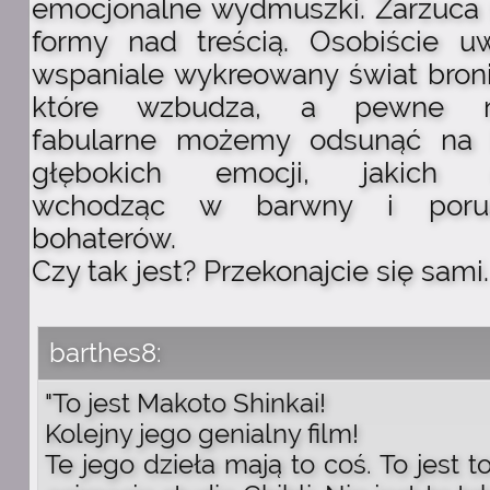
emocjonalne wydmuszki. Zarzuca s
formy nad treścią. Osobiście u
wspaniale wykreowany świat broni
które wzbudza, a pewne nie
fabularne możemy odsunąć na 
głębokich emocji, jakich 
wchodząc w barwny i porus
bohaterów.
Czy tak jest? Przekonajcie się sami.
barthes8:
"To jest Makoto Shinkai!
Kolejny jego genialny film!
Te jego dzieła mają to coś. To jest t