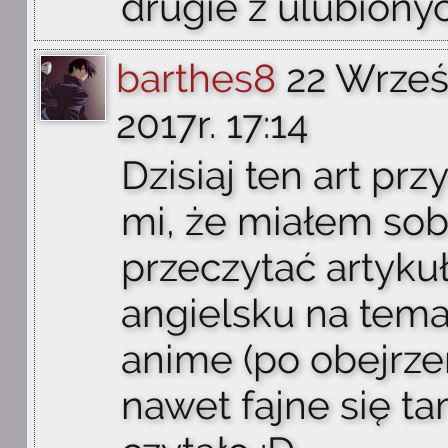
drugie z ulubiony
barthes8
22 Wrześ
2017r. 17:14
Dzisiaj ten art pr
mi, że miałem sob
przeczytać artyku
angielsku na tema
anime (po obejrzen
nawet fajne się t