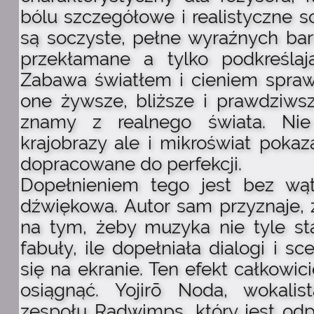
bólu szczegółowe i realistyczne s
są soczyste, pełne wyraźnych bar
przekłamane a tylko podkreślaj
Zabawa światłem i cieniem sprawi
one żywsze, bliższe i prawdziwsz
znamy z realnego świata. Nie
krajobrazy ale i mikroświat pokaz
dopracowane do perfekcji.
Dopełnieniem tego jest bez wąt
dźwiękowa. Autor sam przyznaje, 
na tym, żeby muzyka nie tyle sta
fabuły, ile dopełniała dialogi i s
się na ekranie. Ten efekt całkowic
osiągnąć. Yojirō Noda, wokalis
zespołu Radwimps, który jest odp