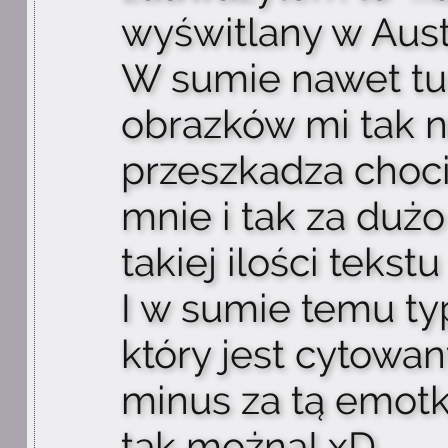
wyświtlany w Austral
W sumie nawet tu 
obrazków mi tak n
przeszkadza choci
mnie i tak za dużo
takiej ilości tekstu
I w sumie temu ty
który jest cytowan
minus za tą emotk
tak można! xD