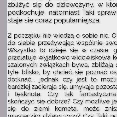
zbliżyć się do dziewczyny, w któ
podkochuje, natomiast Taki spraw
staje się coraz popularniejsza.
Z początku nie wiedzą o sobie nic. Ob
do siebie przeżywając wspólnie swo
Wszystko to dzieje się w czasie, 
przelatuje wyjątkowo widowiskowa k
szalonych związkach bywa, zbliżają 
tyle blisko, by chcieć się poznać oso
dotknąć... jednak czy jest to moż
bardziej zacierają się, umykają pozost
i tęsknotę. Czy tak fantastyczn
skończyć się dobrze? Czy możliwe jes
się do ziemi kometa, może znis
miasteczko dziewczyny? Czy Taki po