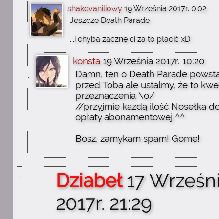
shakevaniliowy
19 Września 2017r. 0:02
Jeszcze Death Parade
...i chyba zacznę ci za to płacić xD
konsta
19 Września 2017r. 10:20
Damn, ten o Death Parade powst
przed Tobą ale ustalmy, że to kwe
przeznaczenia \o/
//przyjmie kazdą ilość Nosełka d
opłaty abonamentowej ^^
Bosz, zamykam spam! Gome!
Dziabeł
17 Wrześn
2017r. 21:29