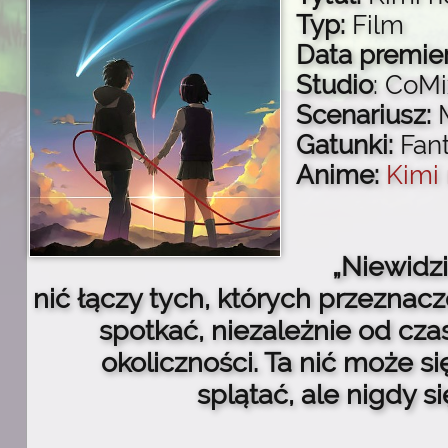
Typ:
Film
Data premier
Studio
: CoM
Scenariusz:
M
Gatunki:
Fan
Anime:
Kimi
„Niewidz
nić łączy tych, których przeznac
spotkać, niezależnie od cza
okoliczności. Ta nić może si
splątać, ale nigdy si