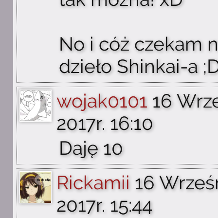
No i cóż czekam n
dzieło Shinkai-a ;
wojak0101
16 Wrz
2017r. 16:10
Daję 10
Rickamii
16 Wrześ
2017r. 15:44