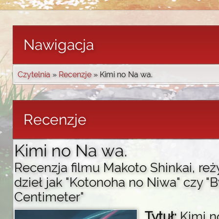
Nawigacja
Czytelnia
»
Recenzje
» Kimi no Na wa.
Recenzje
Kimi no Na wa.
Recenzja filmu Makoto Shinkai, reż
dzieł jak "Kotonoha no Niwa" czy "
Centimeter"
Tytuł:
Kimi n