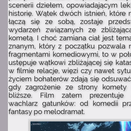
scenerii dziełem, opowiadającym le
historię. Wątek dwóch istnień, które 
łączą się ze sobą, zostaje przeds
wydarzeń związanych ze zbliżając
kometą. I choć zamiana ciał jest te
znanym, który z początku pozwala 
fragmentami komediowymi, to w poło
ustępuje wątkowi zbliżającej się kata
w filmie relacje, więzi czy nawet syt
życiem bohaterów zdają się odsuwać 
gdy zagrożenie ze strony komety s
bliższe. Film zatem prezentuje
wachlarz gatunków: od komedii pr
fantasy po melodramat.