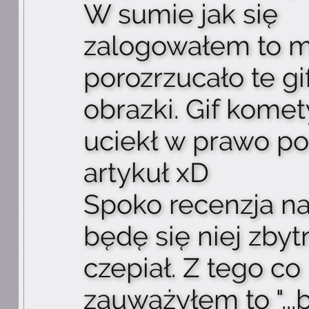
W sumie jak się
zalogowałem to m
porozrzucało te gif
obrazki. Gif komet
uciekł w prawo po
artykuł xD
Spoko recenzja na
będę się niej zbyt
czepiał. Z tego co
zauważyłem to "...