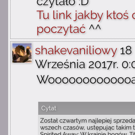
czytało :D
Tu link jakby ktoś 
poczytać
^^
shakevaniliowy
18
Września 2017r. 0:
Wooooooooooooa
Cytat
Został czwartym najlepiej sprzed
wszech czasów, ustępując takim t
Spirited Away: W krainie bogów, Ti