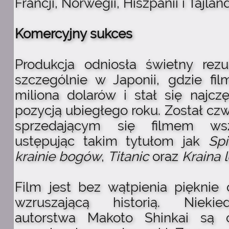
Francji, Norwegii, Hiszpanii i Tajland
Komercyjny sukces
Produkcja odniosła świetny rezul
szczególnie w Japonii, gdzie fil
miliona dolarów i stał się najcz
pozycją ubiegłego roku. Został czw
sprzedającym się filmem ws
ustępując takim tytułom jak
Sp
krainie bogów
,
Titanic
oraz
Kraina 
Film jest bez wątpienia pięknie 
wzruszającą historią. Nieki
autorstwa Makoto Shinkai są o