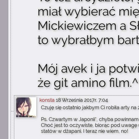
miał wybierać mi
Mickiewiczem a 
to wybrałbym bar
Mój avek i ja potw
że git amino film.
konsta
18 Września 2017r. 7:04
Czuję się ostatnio jakbym Ci robiła arty na 
Ps. Czwartym w Japonii*, chyba powinnam 
Choć jest to oczywiste, biorąc pod uwagę
statów w dżapani. I teraz nie wiem, no!