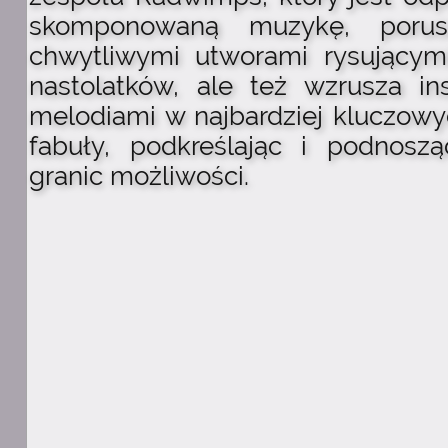
skomponowaną muzykę, porus
chwytliwymi utworami rysującymi
nastolatków, ale też wzrusza in
melodiami w najbardziej kluczo
fabuły, podkreślając i podnosz
granic możliwości.