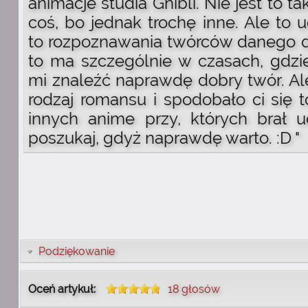
animacje studia Ghibli. Nie jest to t
coś, bo jednak trochę inne. Ale to 
to rozpoznawania twórców danego dz
to ma szczególnie w czasach, gdzie
mi znaleźć naprawdę dobry twór. Ale 
rodzaj romansu i spodobało ci się to
innych anime przy, których brał ud
poszukaj, gdyż naprawdę warto. :D "
Podziękowanie
Oceń artykuł:
18 głosów