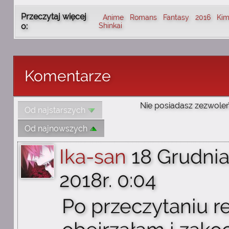
Przeczytaj więcej
Anime
Romans
Fantasy
2016
Kim
o:
Shinkai
Komentarze
Nie posiadasz zezwoleń
Od najstarszych
Od najnowszych
Ika-san
18 Grudni
2018r. 0:04
Po przeczytaniu re