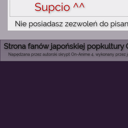
Supcio ^^
Nie posiadasz zezwoleń do pisan
Strona fanów japońskiej popkultury
Napędzana przez autorski skrypt On-Anime 4, wykonany przez je