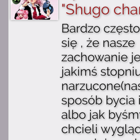
"Shugo char
Bardzo często
się , że nasze
zachowanie je
jakimś stopni
narzucone(na
sposób bycia i
albo jak byśm
chcieli wyglą