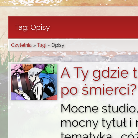
Tag: Opisy
Czytelnia
»
Tagi
» Opisy
A Ty gdzie t
po śmierci?
Mocne studio
mocny tytuł i
tematyka… cóż