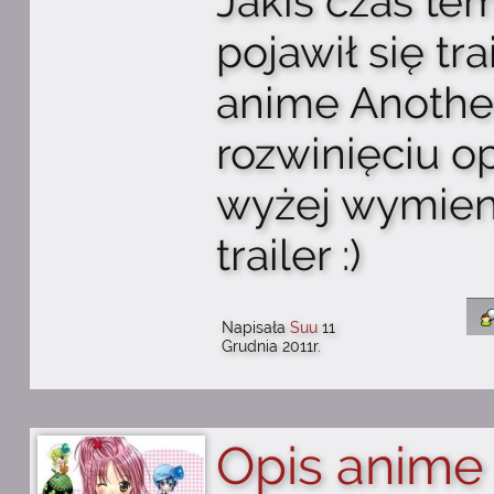
Jakiś czas te
pojawił się tra
anime Anothe
rozwinięciu op
wyżej wymien
trailer :)
Napisała
Suu
11
Grudnia 2011r.
Opis anime