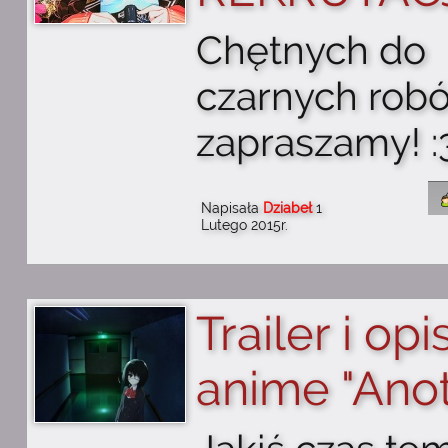
Chętnych do
czarnych robó
zapraszamy! :
Napisała
Dziabeł
1
Lutego 2015r.
Trailer i opi
anime "Ano