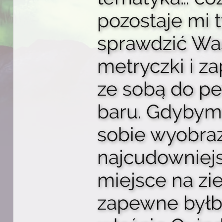
pozostaje mi 
sprawdzić Wa
metryczki i za
ze sobą do p
baru. Gdybym
sobie wyobraz
najcudowniej
miejsce na zi
zapewne byłb