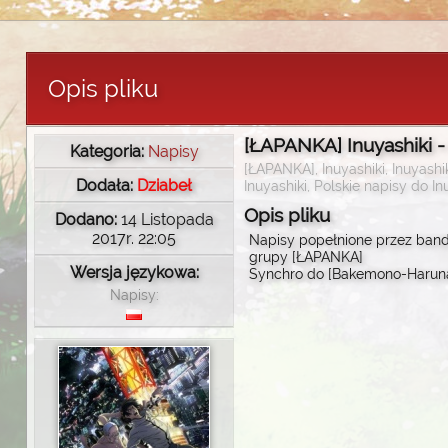
Opis pliku
[ŁAPANKA] Inuyashiki -
Kategoria:
Napisy
[ŁAPANKA], Inuyashiki, Inuyashi
Dodała:
Dziabeł
Inuyashiki, Polskie napisy do In
Opis pliku
Dodano:
14 Listopada
2017r. 22:05
Napisy popełnione przez ban
grupy [ŁAPANKA]
Wersja językowa:
Synchro do [Bakemono-Harunat
Napisy: