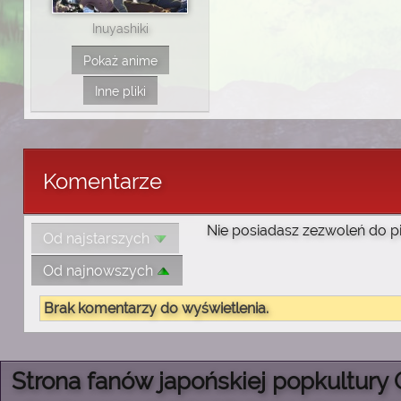
Inuyashiki
Pokaż anime
Inne pliki
Komentarze
Nie posiadasz zezwoleń do p
Od najstarszych
Od najnowszych
Brak komentarzy do wyświetlenia.
Strona fanów japońskiej popkultury