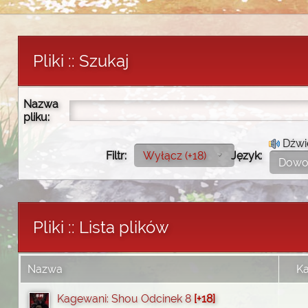
Pliki :: Szukaj
Nazwa
pliku:
Dźwi
Filtr:
Wyłącz (+18)
Język:
Dowo
Pliki :: Lista plików
Nazwa
Ka
Kagewani: Shou Odcinek 8
[+18]