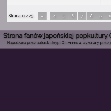
Strona 11 z 25
«
4
5
6
7
8
9
1
Strona fanów japońskiej popkultury
Napędzana przez autorski skrypt On-Anime 4, wykonany przez je