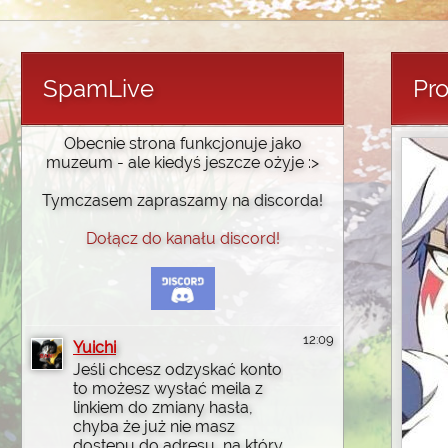
SpamLive
Pro
Obecnie strona funkcjonuje jako
muzeum - ale kiedyś jeszcze ożyje :>
Tymczasem zapraszamy na discorda!
Dołącz do kanału discord!
12:09
Yuichi
Jeśli chcesz odzyskać konto
to możesz wysłać meila z
linkiem do zmiany hasła,
chyba że już nie masz
dostępu do adresu, na który