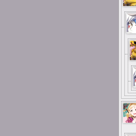
Suicide is painless
Jak samopoczucie u Was
teraz ludzie?
23:07
Suicide is painless
A że błąd to wiem to
23:03
Suicide is painless
Z tego tu muzeum tak
nazywanego
23:03
Suicide is painless
Mimo wszystko miłe ma się
stąd wspomnienia
22:58
Suicide is painless
Mimo wszystko chyba tak,
tak jest u mnie również
15:26
Mai_Chan
same miłe wspomnienia