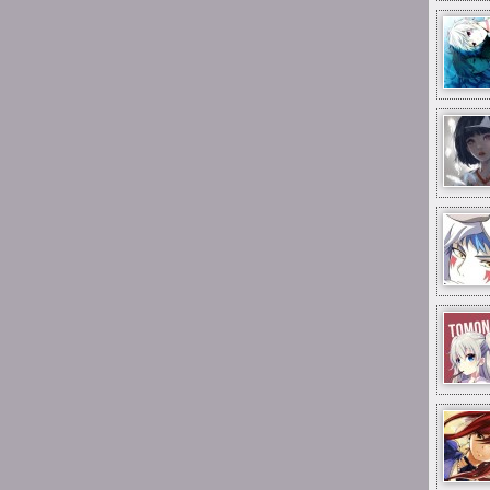
0:57
Suicide is painless
I fajnie było być dla
niektórych miłą osobą w
życiu, kiedy nie wiedzieli z
kim mają do czynienia
0:56
Suicide is painless
I udało mi się potem
spotkać większość osób co
stąd pamiętam
0:50
Suicide is painless
Było trochę dobrych chwil z
ludźmi tutaj
0:50
Suicide is painless
I czy ludzie tutaj są
0:49
Suicide is painless
Ciekawe czy ten Discord
istnieje jeszcze z tego