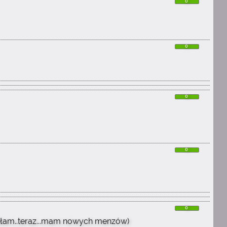
0
0
0
0
0
elbiłam..teraz...mam nowych menzów)