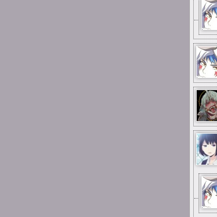
mimo wszystko
15:25
Mai_Chan
aż się wzruszyłam gdy
zobaczyłam, że ta strona
(choć martwa) to jeszcze
stoi:--) a do tego umiałam
się zalogować! pamiętam
jak za dzieciaka tu jakieś
głupoty pisałam;;;
12:33
Xing
Big mistake, pal
0:59
Suicide is painless
I jestem tu od dawna
pierwszy raz
0:57
Suicide is painless
Parę razy