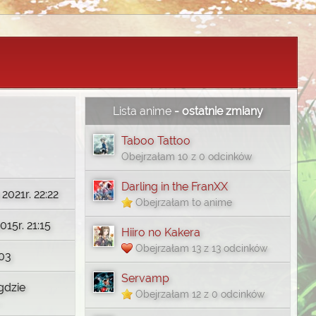
Lista anime
- ostatnie zmiany
Taboo Tattoo
Obejrzałam 10 z 0 odcinków
Darling in the FranXX
2021r. 22:22
Obejrzałam to anime
015r. 21:15
Hiiro no Kakera
Obejrzałam 13 z 13 odcinków
03
Servamp
gdzie
Obejrzałam 12 z 0 odcinków
.