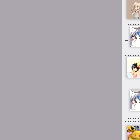
1:53
michau
w gimnazjum
1:53
michau
kiedyś byłem tutaj
uploaderem
1:53
michau
hejka
13:34
YuuNaSan
Ano, ciągle jest jakieś życie
:D
11:58
rockcat
Łoo ciągle jest tu
jakieś życie! Dawno tu nie
byłem :-)
23:08