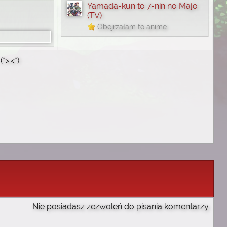
Yamada-kun to 7-nin no Majo
(TV)
Obejrzałam to anime
*>.<*)
Nie posiadasz zezwoleń do pisania komentarzy.