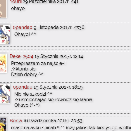
Yourii
29 Października 2017r. 2:41
ohayo
0panda0
9 Listopada 2017r. 22:36
Ohayo! ^^
Deke_2504
15 Stycznia 2017r. 12:14
Przepraszam za najście~!
//kłania się
Dzień dobry ^^
0panda0
19 Stycznia 2017r. 18:19
Nic nie szkodzi ^^
//uśmiechając się również się kłania
Ohayo (^-^)
Bonia
16 Października 2016r. 20:53
masz na avku shinah !! *.*..(czy jakoś tak..kiedyś go wi