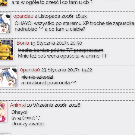
a ta w ogóle to cześć i co tam u cb ?
0panda0
2 Listopada 2016r. 18:43
OHAYO! wszystko po staremu XP trochę sie zapusciłam
nadrabiać ^^ a co tam u ciebie?
Bonia
19 Stycznia 2017r. 20:50
trochę bardzo późno T.T przepraszam
Mnie też coś wena opuściła w anime T.T
0panda0
23 Stycznia 2017r. 19:22
nic nie szkodzi
a mi akurat powróciła ^^
Animixi
10 Września 2016r. 20:26
Ohayo!
(∩•ω•)⊃━☆ﾟ.*
Uroczy awatar