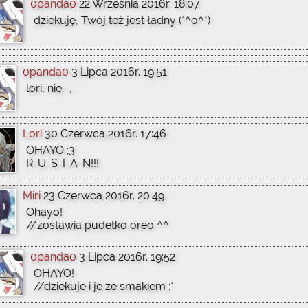
0panda0
22 Września 2016r. 18:07
dziekuję, Twój też jest ładny (*^o^*)
0panda0
3 Lipca 2016r. 19:51
lori, nie -,-
Lori
30 Czerwca 2016r. 17:46
OHAYO ;3
R-U-S-I-A-N!!!
Miri
23 Czerwca 2016r. 20:49
Ohayo!
//zostawia pudełko oreo ^^
0panda0
3 Lipca 2016r. 19:52
OHAYO!
//dziekuje i je ze smakiem :*