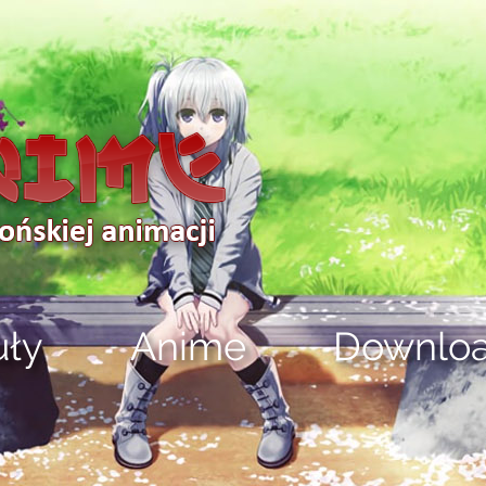
uły
Anime
Downlo