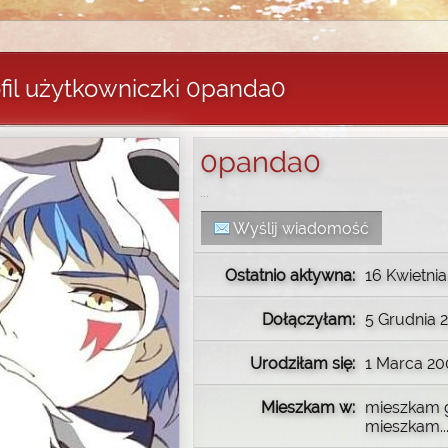
fil użytkowniczki 0panda0
0panda0
...
Wyślij wiadomość
Ostatnio aktywna:
16 Kwietnia 
Dołączyłam:
5 Grudnia 2
Urodziłam się:
1 Marca 20
Mieszkam w:
mieszkam 
mieszkam..