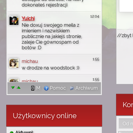
dokonałeś rejestracji
12:04
Yuichi
Nie doxuj swojego meila z
imieniem i nazwiskiem
//zbyt 
publicznie na jakiejś stronie,
zaleje Cie gównospam od
botów :D
1:55
michau
w drodze na woodstock :))
1:55
michau
jutro wbije na discord
M
Pomoc
Archiwum
1:55
michau
Kom
dzięki wam uczyłem się
angielskiego i wgl
Użytkownicy online
komputerowo rzeczy robić i
Od n
tak no się złożyło że mi
wróciły wszystkie
Aktywni: