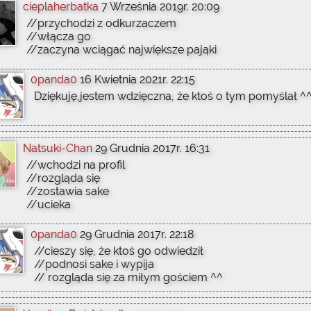
cieplaherbatka
7 Września 2019r. 20:09
//przychodzi z odkurzaczem
//włącza go
//zaczyna wciągać największe pająki
0panda0
16 Kwietnia 2021r. 22:15
Dziękuję,jestem wdzięczna, że ktoś o tym pomyślał ^
Natsuki-Chan
29 Grudnia 2017r. 16:31
//wchodzi na profil
//rozgląda się
//zostawia sake
//ucieka
0panda0
29 Grudnia 2017r. 22:18
//cieszy się, że ktoś go odwiedził
//podnosi sake i wypija
// rozgląda się za miłym gościem ^^