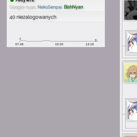
wspomnienia
Google-nyan
,
NekoSenpai
,
BishNyan
1:54
40 niezalogowanych
michau
mam mnóstwo wspomnień
z tą stroną
1:54
michau
proszę o wiadomość e mail
1:54
michau
chciałbym odzyskać konto
1:54
michau
nieuchwytnyuchwyt
1:54
michau
pamiętam swój nick
1:54
michau
mam 29 lat teraz