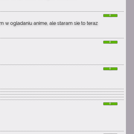
0
 w ogladaniu anime, ale staram sie to teraz
0
0
0