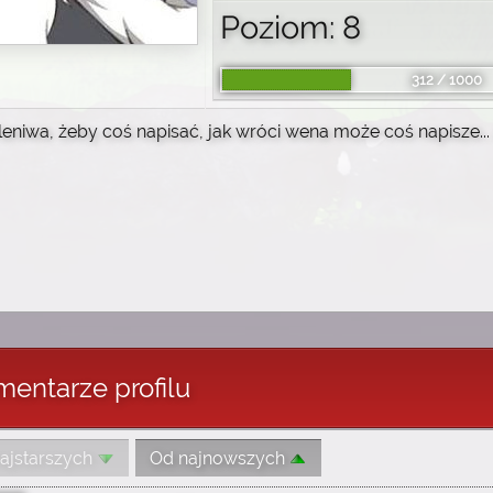
Poziom: 8
312 / 1000
leniwa, żeby coś napisać, jak wróci wena może coś napisze... (
entarze profilu
ajstarszych
Od najnowszych