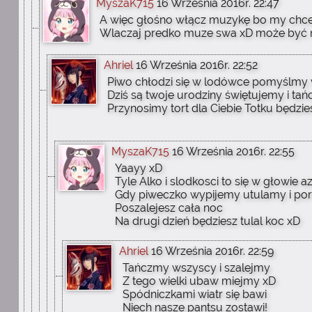
MyszaK715
16 Września 2016r. 22:47
A więc głośno włącz muzykę bo my chce
Wlaczaj predko muze swa xD może być 
Ahriel
16 Września 2016r. 22:52
Piwo chłodzi się w lodówce pomyślmy
Dziś są twoje urodziny świętujemy i ta
Przynosimy tort dla Ciebie Totku będzi
MyszaK715
16 Września 2016r. 22:55
Yaayy xD
Tyle Alko i slodkosci to się w głowie a
Gdy piweczko wypijemy utulamy i po
Poszalejesz cała noc
Na drugi dzień będziesz tulal koc xD
Ahriel
16 Września 2016r. 22:59
Tańczmy wszyscy i szalejmy
Z tego wielki ubaw miejmy xD
Spódniczkami wiatr się bawi
Niech nasze pantsu zostawi!