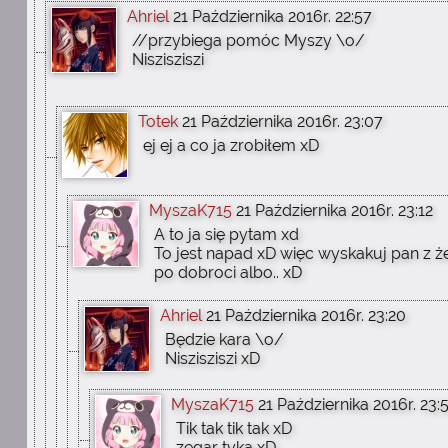
Ahriel
21 Października 2016r. 22:57
//przybiega pomóc Myszy \o/
Niszisziszi
Totek
21 Października 2016r. 23:07
ej ej a co ja zrobiłem xD
MyszaK715
21 Października 2016r. 23:12
A to ja się pytam xd
To jest napad xD więc wyskakuj pan z że
po dobroci albo.. xD
Ahriel
21 Października 2016r. 23:20
Będzie kara \o/
Niszisziszi xD
MyszaK715
21 Października 2016r. 23:
Tik tak tik tak xD
zegar tyka xD