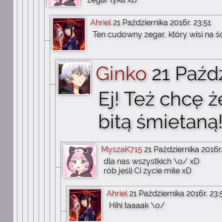
Ahriel
21 Października 2016r. 23:51
Ten cudowny zegar, który wisi na ś
Ginko
21 Paźdz
Ej! Też chcę ż
bitą śmietaną
MyszaK715
21 Października 2016r
dla nas wszystkich \o/ xD
rób jeśli Ci zycie miłe xD
Ahriel
21 Października 2016r. 23:
Hihi taaaak \o/