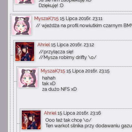
Dziękuję! :D
MyszaK715
15 Lipca 2016r. 23:11
// wjeżdża na profil nowiutkim czarnym BM
Ahriel
15 Lipca 2016r. 23:12
//przyłącza się!
//Mysza robimy drifty \o/
MyszaK715
15 Lipca 2016r. 23:15
hahah
tak xD
za dużo NFS xD
Ahriel
15 Lipca 2016r. 23:16
Ooo też tak chcę \o/
Ten warkot silnika przy dodawaniu gazu