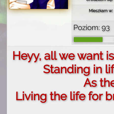
Mieszkam w:
Poziom: 93
Heyy, all we want is 
Standing in li
As th
Living the life for