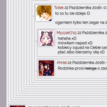
Totek
22 Października 2016r. 0:
ło so tu sie dzieje :D
ogarniam tylko ten zegar na ś
MyszaK715
22 Października 2
hahaha xD
mówiłam napad xD
kobiecy squad na Ciebie s
płać albo bierzemy siłą xD
Ahriel
22 Października 2016r.
Rodzinka prosi
nalega
o zao