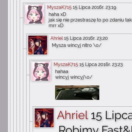
MyszaK715
15 Lipca 2016r. 23:19
haha xD
jak się nie przestraszę to po zdaniu ta
mrr xD
Ahriel
15 Lipca 2016r. 23:20
Mysza wincyj nitro \o/
MyszaK715
15 Lipca 2016r. 23:23
hahaa
wincyj wincyj\o/
Ahriel
15 Lipca
Robimy Fast&