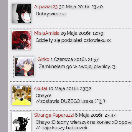
Arpazia123
30 Maja 2016r. 23:40
Dobrywieczur
MisiaAmisia
29 Maja 2016r. 12:39
Gdzie ty się podziałeś człowieku o:
Ginko
1 Czerwca 2016r. 21:57
Zamknęłam go w swojej piwnicy. :3
skutal
10 Maja 2016r. 23:32
Ohayo!
//zostawia DUŻEGO lizaka ( ͡° ͜ʖ ͡°)
Strange Paparazzi
6 Maja 2016r. 23:47
Ohayo :D ładny wierszyk na koniec xD opowi
// daje koszy babeczek