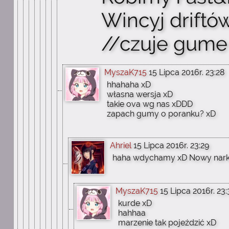
Wincyj driftó
//czuje gume 
MyszaK715
15 Lipca 2016r. 23:28
hhahaha xD
własna wersja xD
takie ova wg nas xDDD
zapach gumy o poranku? xD
Ahriel
15 Lipca 2016r. 23:29
haha wdychamy xD Nowy nark
MyszaK715
15 Lipca 2016r. 23
kurde xD
hahhaa
marzenie tak pojeździć xD