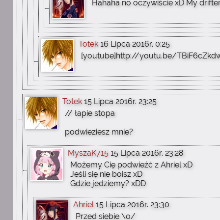
Hahaha no oczywiście xD My drifterk
Totek
16 Lipca 2016r. 0:25
[youtube]http://youtu.be/TBiF6cZkd
Totek
15 Lipca 2016r. 23:25
// łapie stopa
podwieziesz mnie?
MyszaK715
15 Lipca 2016r. 23:28
Możemy Cię podwieźć z Ahriel xD
Jeśli się nie boisz xD
Gdzie jedziemy? xDD
Ahriel
15 Lipca 2016r. 23:30
Przed siebie \o/