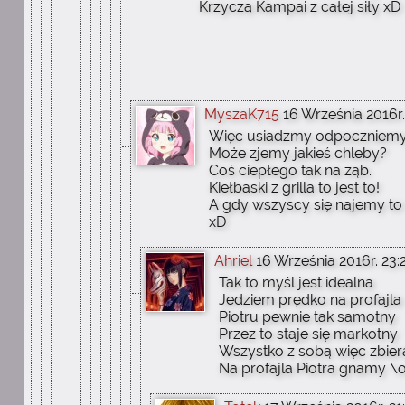
Krzyczą Kampai z całej siły xD
MyszaK715
16 Września 2016r.
Więc usiadzmy odpoczniem
Może zjemy jakieś chleby?
Coś ciepłego tak na ząb.
Kiełbaski z grilla to jest to!
A gdy wszyscy się najemy to 
xD
Ahriel
16 Września 2016r. 23:
Tak to myśl jest idealna
Jedziem prędko na profajla
Piotru pewnie tak samotny
Przez to staje się markotny
Wszystko z sobą więc zbie
Na profajla Piotra gnamy \