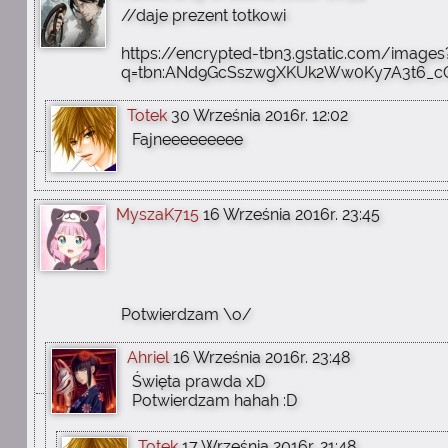
//daje prezent totkowi
https://encrypted-tbn3.gstatic.com/images
q=tbn:ANd9GcSszwgXKUk2Ww0Ky7A3t6_c
Totek
30 Września 2016r. 12:02
Fajneeeeeeeee
MyszaK715
16 Września 2016r. 23:45
Potwierdzam \o/
Ahriel
16 Września 2016r. 23:48
Święta prawda xD
Potwierdzam hahah :D
Totek
17 Września 2016r. 21:48