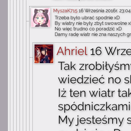
MyszaK715
16 Września 2016r. 23:04
Trzeba było ubrać spodnie xD
By wiatry nie były zbyt swowolne 
No więc trudno co poradzić xD
Damy radę wiatr nie zna naszych g
Ahriel
16 Wrze
Tak zrobiłyś
wiedzieć no 
Iż ten wiatr ta
spódniczkami 
My jesteśmy s