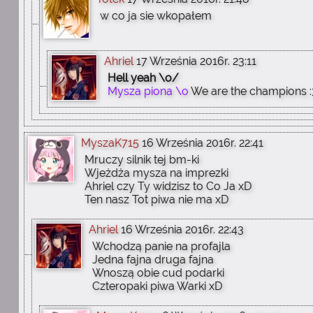
w co ja sie wkopałem
Ahriel
17 Września 2016r. 23:11
Hell yeah \o/
Mysza piona \o
We are the champions :
MyszaK715
16 Września 2016r. 22:41
Mruczy silnik tej bm-ki
Wjeżdża mysza na imprezki
Ahriel czy Ty widzisz to Co Ja xD
Ten nasz Tot piwa nie ma xD
Ahriel
16 Września 2016r. 22:43
Wchodzą panie na profajla
Jedna fajna druga fajna
Wnoszą obie cud podarki
Czteropaki piwa Warki xD