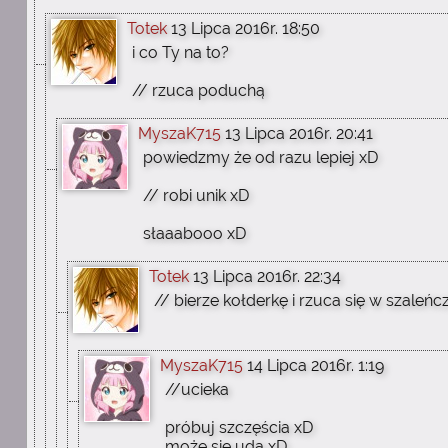
Totek
13 Lipca 2016r. 18:50
i co Ty na to?
// rzuca poduchą
MyszaK715
13 Lipca 2016r. 20:41
powiedzmy że od razu lepiej xD
// robi unik xD
słaaabooo xD
Totek
13 Lipca 2016r. 22:34
// bierze kołderkę i rzuca się w szaleń
MyszaK715
14 Lipca 2016r. 1:19
//ucieka
próbuj szczęścia xD
może się uda xD