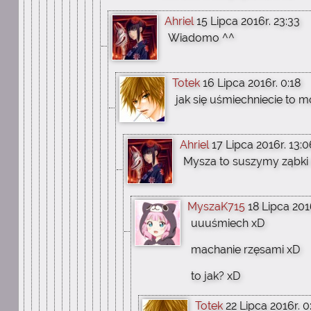
Ahriel
15 Lipca 2016r. 23:33
Wiadomo ^^
Totek
16 Lipca 2016r. 0:18
jak się uśmiechniecie to 
Ahriel
17 Lipca 2016r. 13:0
Mysza to suszymy ząbki 
MyszaK715
18 Lipca 2016
uuuśmiech xD
machanie rzęsami xD
to jak? xD
Totek
22 Lipca 2016r. 0