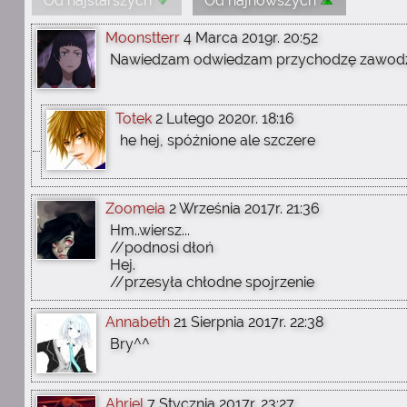
Od najstarszych
Od najnowszych
Moonstterr
4 Marca 2019r. 20:52
Nawiedzam odwiedzam przychodzę zawod
Totek
2 Lutego 2020r. 18:16
he hej, spóźnione ale szczere
Zoomeia
2 Września 2017r. 21:36
Hm..wiersz...
//podnosi dłoń
Hej.
//przesyła chłodne spojrzenie
Annabeth
21 Sierpnia 2017r. 22:38
Bry^^
Ahriel
7 Stycznia 2017r. 23:27