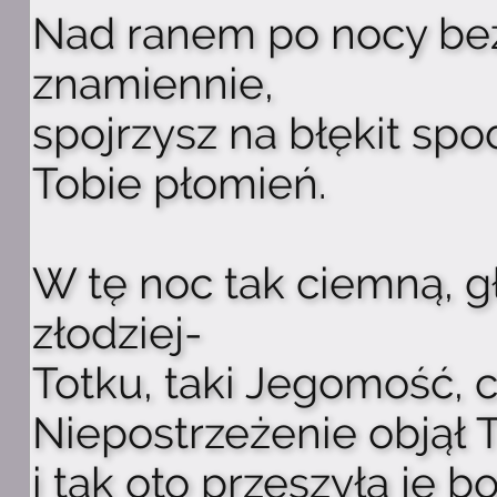
Nad ranem po nocy bez
znamiennie,
spojrzysz na błękit spo
Tobie płomień.
W tę noc tak ciemną, g
złodziej-
Totku, taki Jegomość, c
Niepostrzeżenie objął 
i tak oto przeszyła je bo