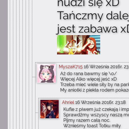
nudzi się xD
Tańczmy dalej
jest zabawa x
MyszaK715
16 Września 2016r. 23
Aż do rana bawmy się \o/
Więcej Alko więcej jeść xD
Trzeba mieć wiele siły by na pa
My aniołki z piekła rodem poka
Ahriel
16 Września 2016r. 23:18
Kufle z piwem już czekają i imp
Sprawdźmy wszyscy naszą m
Pijmy razem całą noc.
Wznieśmy toast Totku miły