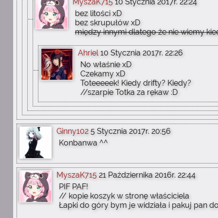
MyszaK715
10 Stycznia 2017r. 22:24
bez litości xD
bez skrupułów xD
między innymi dlatego że nie wiemy kie
Ahriel
10 Stycznia 2017r. 22:26
No właśnie xD
Czekamy xD
Toteeeeek! Kiedy drifty? Kiedy?
//szarpie Totka za rękaw :D
Ginny102
5 Stycznia 2017r. 20:56
Konbanwa ^^
MyszaK715
21 Października 2016r. 22:44
PIF PAF!
// kopie koszyk w stronę właściciela
Łapki do góry bym je widziała i pakuj pan d