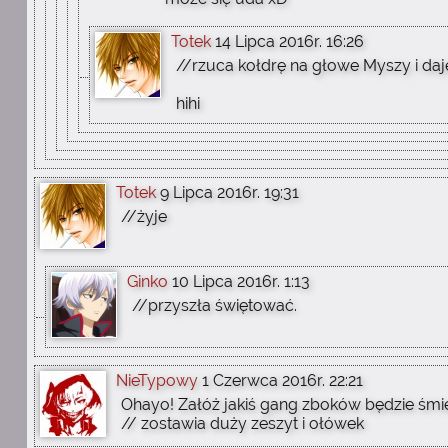
Totek
14 Lipca 2016r. 16:26
//rzuca kołdrę na głowe Myszy i da
hihi
Totek
9 Lipca 2016r. 19:31
//żyje
Ginko
10 Lipca 2016r. 1:13
//przyszła świętować.
NieTypowy
1 Czerwca 2016r. 22:21
Ohayo! Załóż jakiś gang zboków będzie śmies
// zostawia duży zeszyt i ołówek