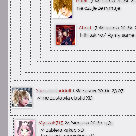
Totek
17 Września 2016r. 21
nie czuje że rymuje
Ahriel
17 Września 2016r. 
Hihi tak \o/ Rymy same 
AliceJibrilLiddell
1 Września 2016r. 23:07
//me zostawia ciastki XD
MyszaK715
24 Sierpnia 2016r. 9:31
// zabiera kakao xD
Ja sie nim zaopiekuję xD