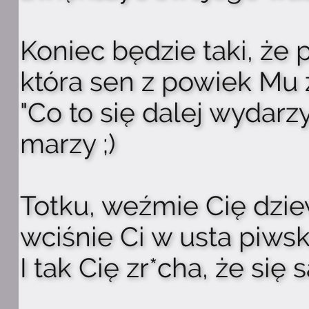
Koniec będzie taki, że
która sen z powiek Mu 
"Co to się dalej wydarz
marzy ;)
Totku, weźmie Cię dzi
wciśnie Ci w usta piwsk
I tak Cię zr*cha, że się