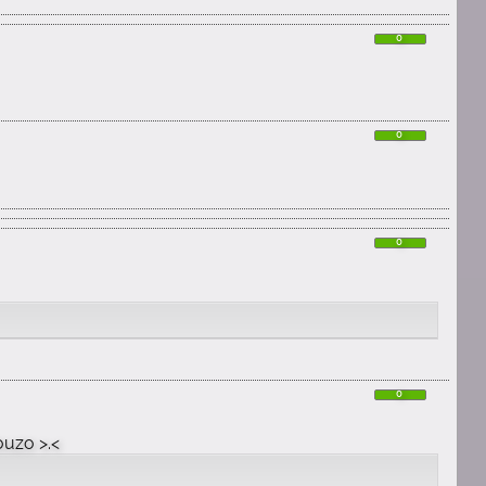
0
0
0
0
ouzo >.<