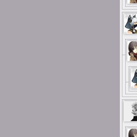
Suicide is painless
Jak samopoczucie u Was
teraz ludzie?
23:07
Suicide is painless
A że błąd to wiem to
23:03
Suicide is painless
Z tego tu muzeum tak
nazywanego
23:03
Suicide is painless
Mimo wszystko miłe ma się
stąd wspomnienia
22:58
Suicide is painless
Mimo wszystko chyba tak,
tak jest u mnie również
15:26
Mai_Chan
same miłe wspomnienia