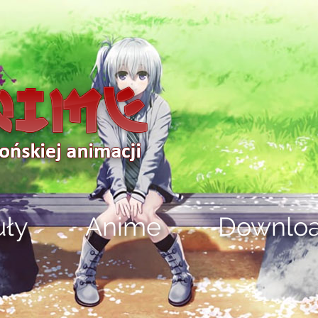
uły
Anime
Downlo