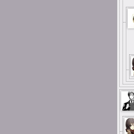
1:53
michau
w gimnazjum
1:53
michau
kiedyś byłem tutaj
uploaderem
1:53
michau
hejka
13:34
YuuNaSan
Ano, ciągle jest jakieś życie
:D
11:58
rockcat
Łoo ciągle jest tu
jakieś życie! Dawno tu nie
byłem :-)
23:08