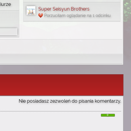
iurze
Super Seisyun Brothers
Porzuciłam oglądanie na 1 odcinku
Nie posiadasz zezwoleń do pisania komentarzy.
0