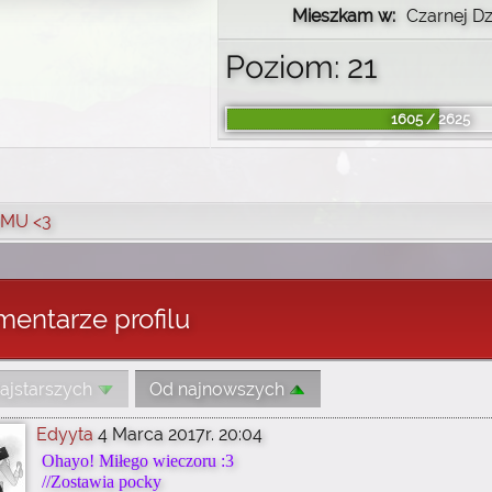
Mieszkam w:
Czarnej Dz
Poziom: 21
1605 / 2625
MU <3
entarze profilu
ajstarszych
Od najnowszych
Edyyta
4 Marca 2017r. 20:04
Ohayo! Miłego wieczoru :3
//Zostawia pocky