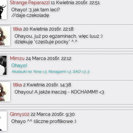
Strange Paparazzi
11 Kwietnia 2016r. 22:51
Ohayo! :3 jak tam leci?
//daje czekoladę
titka
20 Kwietnia 2016r. 22:18
Ohayou, już po egzaminach, więc luuz :)
dziękuję *częstuje pocky* ^.^
Mimzu
24 Marca 2016r. 22:12
Ohayo!
Akatsuki no Yona <3, Noragami <3, SAO <3 :3
titka
2 Kwietnia 2016r. 14:38
Ohayou! A jakże inaczej - KOCHAMM!! <3
Ginny102
22 Marca 2016r. 9:30
Ohayo ^^ śliczne profilkowe :)