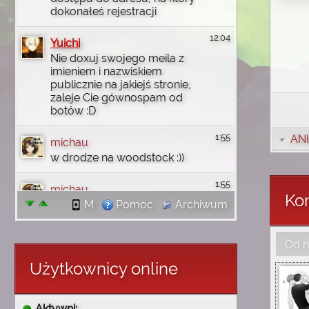
dokonałeś rejestracji
12:04
Yuichi
Nie doxuj swojego meila z
imieniem i nazwiskiem
publicznie na jakiejś stronie,
zaleje Cie gównospam od
botów :D
1:55
ANI
michau
w drodze na woodstock :))
1:55
michau
Kom
jutro wbije na discord
M
Pomoc
Archiwum
1:55
michau
Od n
dzięki wam uczyłem się
angielskiego i wgl
Użytkownicy online
komputerowo rzeczy robić i
tak no się złożyło że mi
wróciły wszystkie
Aktywni: