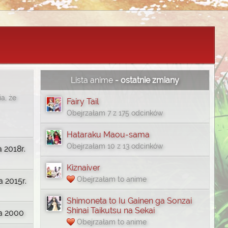
Lista anime
- ostatnie zmiany
a, że
Fairy Tail
Obejrzałam 7 z 175 odcinków
Hataraku Maou-sama
Obejrzałam 10 z 13 odcinków
a 2018r.
Kiznaiver
Obejrzałam to anime
 2015r.
Shimoneta to Iu Gainen ga Sonzai
Shinai Taikutsu na Sekai
ia 2000
Obejrzałam to anime