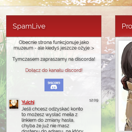
SpamLive
Pro
Obecnie strona funkcjonuje jako
muzeum - ale kiedyś jeszcze ożyje :>
Tymczasem zapraszamy na discorda!
Dołącz do kanału discord!
12:09
Yuichi
Jeśli chcesz odzyskać konto
to możesz wysłać meila z
linkiem do zmiany hasła,
chyba że już nie masz
dostępu do adresu, na który