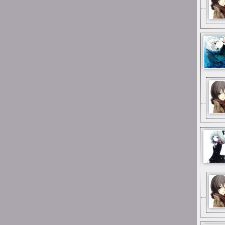
mimo wszystko
15:25
Mai_Chan
aż się wzruszyłam gdy
zobaczyłam, że ta strona
(choć martwa) to jeszcze
stoi:--) a do tego umiałam
się zalogować! pamiętam
jak za dzieciaka tu jakieś
głupoty pisałam;;;
12:33
Xing
Big mistake, pal
0:59
Suicide is painless
I jestem tu od dawna
pierwszy raz
0:57
Suicide is painless
Parę razy