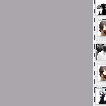
0:57
Suicide is painless
I fajnie było być dla
niektórych miłą osobą w
życiu, kiedy nie wiedzieli z
kim mają do czynienia
0:56
Suicide is painless
I udało mi się potem
spotkać większość osób co
stąd pamiętam
0:50
Suicide is painless
Było trochę dobrych chwil z
ludźmi tutaj
0:50
Suicide is painless
I czy ludzie tutaj są
0:49
Suicide is painless
Ciekawe czy ten Discord
istnieje jeszcze z tego