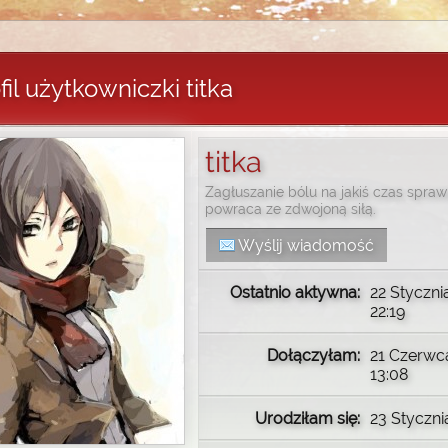
fil użytkowniczki titka
titka
Zagłuszanie bólu na jakiś czas sprawi
powraca ze zdwojoną siłą.
Wyślij wiadomość
Ostatnio aktywna:
22 Styczni
22:19
Dołączyłam:
21 Czerwca
13:08
Urodziłam się:
23 Styczn