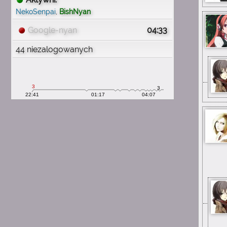
wspomnienia
NekoSenpai
,
BishNyan
1:54
michau
Google-nyan
04:33
mam mnóstwo wspomnień
44 niezalogowanych
z tą stroną
1:54
michau
proszę o wiadomość e mail
1:54
michau
chciałbym odzyskać konto
1:54
michau
nieuchwytnyuchwyt
1:54
michau
pamiętam swój nick
1:54
michau
mam 29 lat teraz