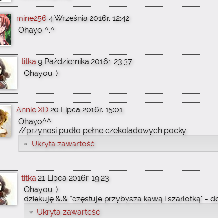
mine256
4 Września 2016r. 12:42
Ohayo ^.^
titka
9 Października 2016r. 23:37
Ohayou :)
Annie XD
20 Lipca 2016r. 15:01
Ohayo^^
//przynosi pudło pełne czekoladowych pocky
Ukryta zawartość
titka
21 Lipca 2016r. 19:23
Ohayou :)
dziękuję &.& *częstuje przybysza kawą i szarlotką* - d
Ukryta zawartość