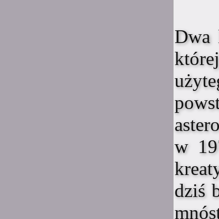
Parę razy
0:57
Suicide is painless
Dwa 
I fajnie było być dla
niektórych miłą osobą w
które
życiu, kiedy nie wiedzieli z
kim mają do czynienia
użyte
0:56
Suicide is painless
powst
I udało mi się potem
spotkać większość osób co
stąd pamiętam
aster
0:50
Suicide is painless
w 19
Było trochę dobrych chwil z
ludźmi tutaj
kreat
0:50
Suicide is painless
dziś 
I czy ludzie tutaj są
mnóst
0:49
Suicide is painless