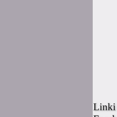
10:09
Karasu
Ziermniak <3
19:21
Yuichi
Przez chwilę chciałem, ale
jak zerknąłem w stary kod
spamlive to mi się
odechciało xD
19:18
Elek
trzeba na stronke obok
godziny wpisu na czacie
dodać datę xD
20:57
roc14
nie.
0:56
Yuichi
Linki
Nie
5:04
JapanSadBoy