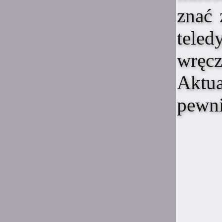
Ciekawe czy ten Discord
znać 
istnieje jeszcze z tego
również ale boję się
teled
sprawdzić
wręcz
0:48
Suicide is painless
Działa dziala
Aktua
22:53
Kasiek
pewni
kartofeln
21:48
Yuichi
Jaki znowu ziermniak >:I
22:56
Totek
to działa :D
22:56
Totek
hm...