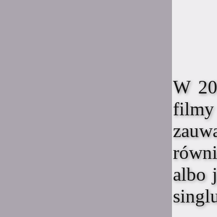
23:08
Suicide is painless
Jak samopoczucie u Was
teraz ludzie?
23:07
Suicide is painless
A że błąd to wiem to
W 201
23:03
Suicide is painless
film
Z tego tu muzeum tak
nazywanego
zauw
23:03
Suicide is painless
równi
Mimo wszystko miłe ma się
stąd wspomnienia
albo 
22:58
Suicide is painless
singl
Mimo wszystko chyba tak,
tak jest u mnie również