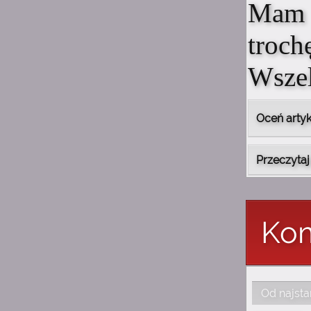
Mam 
Senpai
troch
23:13
Elek
Jeju
Wszel
Oceń artyk
Przeczytaj
Kom
Od najst