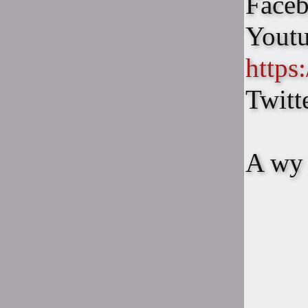
Face
siema zyje ktos tu jeszcze?
Youtu
19:22
Kolinowa
http
Skad to zwatpienie
17:26
Twitt
roc14
szok
17:46
komino34
D:
A wy 
17:46
NekoSenpai
Nie tykaj bo się rozpada
komino34
tyka Senpai
17:46
21:25
konradshadow1
strona dalej istnieje XD
21:19
JedynaTakaNienormalna