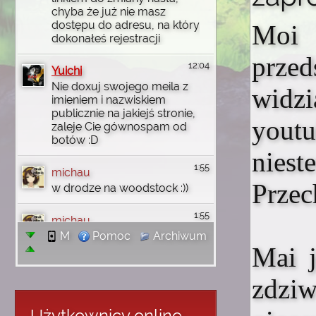
chyba że już nie masz
dostępu do adresu, na który
Moi 
dokonałeś rejestracji
przed
12:04
Yuichi
Nie doxuj swojego meila z
widzi
imieniem i nazwiskiem
publicznie na jakiejś stronie,
youtu
zaleje Cie gównospam od
botów :D
niest
1:55
michau
Przec
w drodze na woodstock :))
1:55
michau
jutro wbije na discord
M
Pomoc
Archiwum
Mai j
1:55
michau
zdziw
dzięki wam uczyłem się
angielskiego i wgl
komputerowo rzeczy robić i
Użytkownicy online