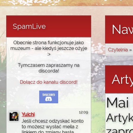
SpamLive
Naw
Obecnie strona funkcjonuje jako
muzeum - ale kiedyś jeszcze ożyje
Czytelnia
»
:>
Tymczasem zapraszamy na
discorda!
Art
Dołącz do kanału discord!
Mai
12:09
Artyk
Yuichi
Jeśli chcesz odzyskać konto
to możesz wysłać meila z
zapr
linkiem do zmiany hasła,